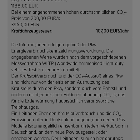
2
1188,00 EUR
Bei einem angenommenen hohen durchschnittlichen CO
-
2
Preis von 200,00 EUR/t:
3960,00 EUR
Kraftfahrzeugsteuer:
107,00 EUR/Jahr
Die Informationen erfolgen gemäß der Pkw-
Energieverbrauchskennzeichnungsverordnung. Die
angegebenen Werte wurden nach dem vorgeschriebenen
Messverfahren WLTP (Worldwide harmonised Light-duty
vehicles Test Procedures) ermittelt.
Der Kraftstoffverbrauch und der CO₂-Ausstoß eines Pkw
sind nicht nur von der effizienten Ausnutzung des
Kraftstoffs durch den Pkw, sondern auch vom Fahrstil und
anderen nichttechnischen Faktoren abhängig. CO₂ ist das
für die Erderwärmung hauptsächlich verantwortliche
Treibhausgas.
Ein Leitfaden über den Kraftstoffverbrauch und die CO₂-
Emissionen aller in Deutschland angebotenen neuen Pkw-
Modelle ist unentgeltlich einsehbar an jedem Verkaufsort in
Deutschland, an dem neue Pkw ausgestellt oder
angeboten werden. Der Leitfaden ist auch hier abrufbar: