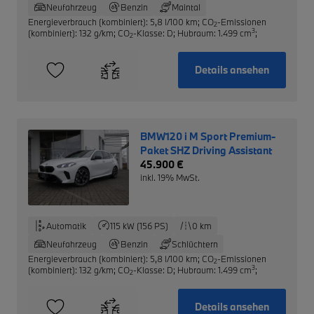
Neufahrzeug
Benzin
Maintal
Energieverbrauch (kombiniert): 5,8 l/100 km
;
CO
-Emissionen
2
3
(kombiniert): 132 g/km
;
CO
-Klasse: D
;
Hubraum: 1.499 cm
;
2
Details ansehen
BMW120 i M Sport Premium-
Paket SHZ Driving Assistant
45.900 €
inkl. 19% MwSt.
Automatik
115 kW (156 PS)
0 km
Neufahrzeug
Benzin
Schlüchtern
Energieverbrauch (kombiniert): 5,8 l/100 km
;
CO
-Emissionen
2
3
(kombiniert): 132 g/km
;
CO
-Klasse: D
;
Hubraum: 1.499 cm
;
2
Details ansehen