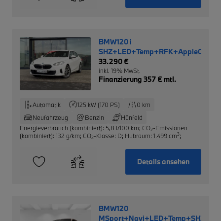
BMW120 i
SHZ+LED+Temp+RFK+AppleCarPl
33.290 €
inkl. 19% MwSt.
Finanzierung 357 € mtl.
Automatik
125 kW (170 PS)
0 km
Neufahrzeug
Benzin
Hünfeld
Energieverbrauch (kombiniert): 5,8 l/100 km
;
CO
-Emissionen
2
3
(kombiniert): 132 g/km
;
CO
-Klasse: D
;
Hubraum: 1.499 cm
;
2
Details ansehen
BMW120
MSport+Navi+LED+Temp+SHZ+Rüc