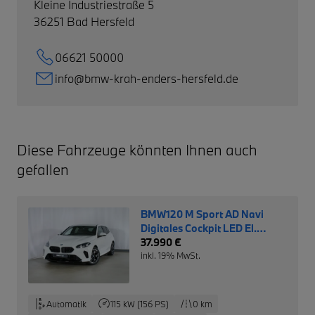
Kleine Industriestraße 5
36251
Bad Hersfeld
06621 50000
info@bmw-krah-enders-hersfeld.de
Diese Fahrzeuge könnten Ihnen auch
gefallen
BMW120 M Sport AD Navi
Digitales Cockpit LED El.
Heckklappe Apple CarPlay
37.990 €
inkl. 19% MwSt.
Automatik
115 kW (156 PS)
0 km