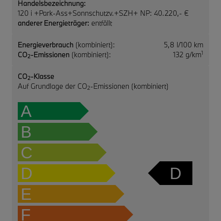
Handelsbezeichnung:
120 i +Park-Ass+Sonnschutzv.+SZH+ NP: 40.220,- €
anderer Energieträger:
entfällt
Energieverbrauch
(kombiniert):
5,8 l/100 km
1
CO
-Emissionen
(kombiniert):
132 g/km
2
CO
-Klasse
2
Auf Grundlage der CO
-Emissionen (kombiniert)
2
A
B
C
D
D
E
F