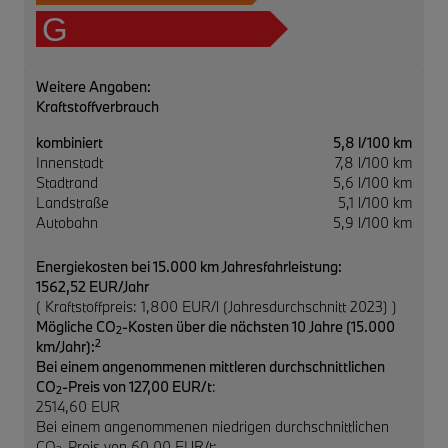
G
Weitere Angaben:
Kraftstoffverbrauch
kombiniert
5,8 l/100 km
Innenstadt
7,8 l/100 km
Stadtrand
5,6 l/100 km
Landstraße
5,1 l/100 km
Autobahn
5,9 l/100 km
Energiekosten bei 15.000 km Jahresfahrleistung:
1562,52 EUR/Jahr
( Kraftstoffpreis: 1,800 EUR/l (Jahresdurchschnitt 2023) )
Mögliche CO
-Kosten über die nächsten 10 Jahre (15.000
2
2
km/Jahr):
Bei einem angenommenen mittleren durchschnittlichen
CO
-Preis von 127,00 EUR/t
:
2
2514,60 EUR
Bei einem angenommenen niedrigen durchschnittlichen
CO
-Preis von 60,00 EUR/t: