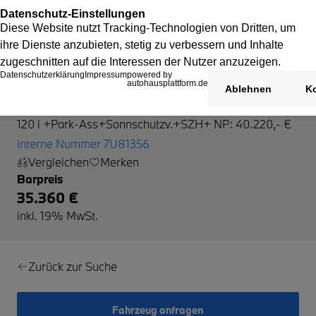
BMW 120
120 i +Park-Ass+Sonnschutzv.+SZH+ NP: 40.220,- €
Interne Nummer 7U81356
Vergleichen
Merken
Barpreis
35.360 €
inkl. 19% MwSt.
Zurück zur Suche
Fahrzeug anfragen