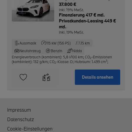
37.800 €
inkl. 19% MwSt.
Finanzierung 417 € mtl.
Privatkunden-Leasing 449 €
mtl.
inkl. 19% MwSt.
Automatik
115 kW (156 PS)
15 km
Neufahrzeug
Benzin
Nidda
Energieverbrauch (kombiniert): 5,8 l/100 km
;
CO
-Emissionen
2
3
(kombiniert): 132 g/km
;
CO
-Klasse: D
;
Hubraum: 1.499 cm
;
2
Details ansehen
Impressum
Datenschutz
Cookie-Einstellungen