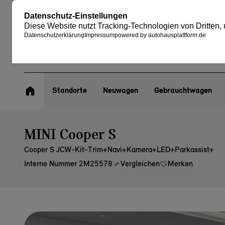
Standorte
Neuwagen
Gebrauchtwagen
MINI Cooper S
Cooper S JCW-Kit-Trim+Navi+Kamera+LED+Parkassist+
Interne Nummer 2M25578
Vergleichen
Merken