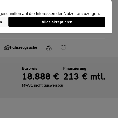
Fahrzeugsuche
Barpreis
Finanzierung
18.888 €
213 € mtl.
MwSt. nicht ausweisbar