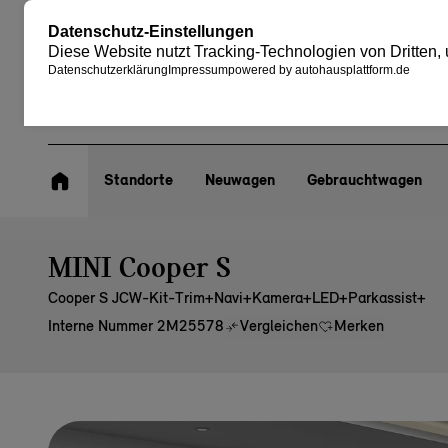
Standorte
Neuwagen
Gebrauchtwagen
MINI Cooper S
Cooper S JCW-Kit-Trim+Navi+Kamera+LED+Parkassist+
Interne Nummer 2M25578
Vergleichen
Merken