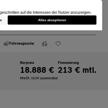
Fahrzeugsuche
Barpreis
Finanzierung
18.888 €
213 € mtl.
MwSt. nicht ausweisbar