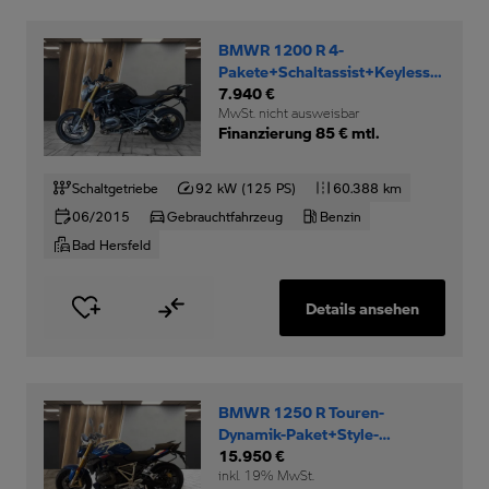
BMWR 1200 R 4-
Pakete+Schaltassist+Keyless-
Ride+
7.940 €
MwSt. nicht ausweisbar
Finanzierung 85 € mtl.
Schaltgetriebe
92 kW (125 PS)
60.388 km
06/2015
Gebrauchtfahrzeug
Benzin
Bad Hersfeld
Details ansehen
BMWR 1250 R Touren-
Dynamik-Paket+Style-
Sport+SZH+
15.950 €
inkl. 19% MwSt.