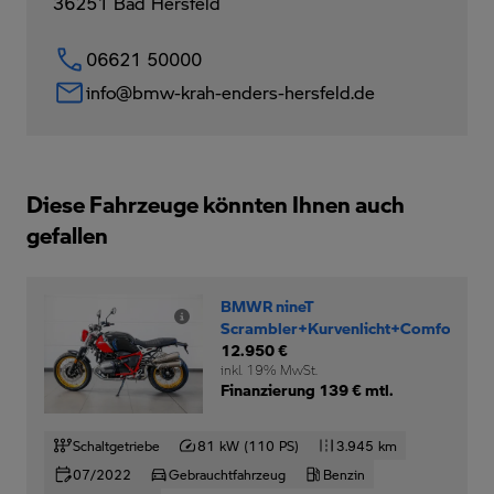
36251
Bad Hersfeld
06621 50000
info@bmw-krah-enders-hersfeld.de
Diese Fahrzeuge könnten Ihnen auch
gefallen
BMWR nineT
Scrambler+Kurvenlicht+Comfortpake
12.950 €
inkl. 19% MwSt.
Finanzierung 139 € mtl.
Schaltgetriebe
81 kW (110 PS)
3.945 km
07/2022
Gebrauchtfahrzeug
Benzin