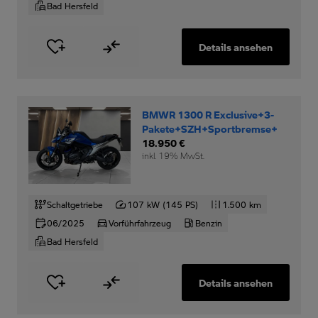
Bad Hersfeld
Details ansehen
BMWR 1300 R Exclusive+3-
Pakete+SZH+Sportbremse+
18.950 €
inkl. 19% MwSt.
Schaltgetriebe
107 kW (145 PS)
1.500 km
06/2025
Vorführfahrzeug
Benzin
Bad Hersfeld
Details ansehen