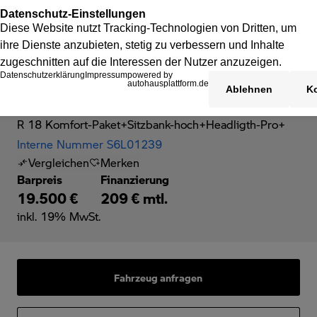
BMW R 18
R 18 Komfort-Paket+Sitzbank-hoch+Headligth-Pro+
Interne Nummer S6L01239
Vergleichen
Merken
Barpreis
Finanzierung
19.500 €
209 € mtl.
inkl. 19% MwSt.
Fahrzeug anfragen