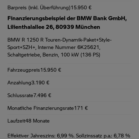
Barpreis (inkl. Überführung)
15.950 €
Finanzierungsbeispiel der BMW Bank GmbH,
Lilienthalallee 26, 80939 München
BMW R 1250 R Touren-Dynamik-Paket+Style-
Sport+SZH+,
Interne Nummer 6K25621,
Schaltgetriebe, Benzin, 100 kW (136 PS)
Fahrzeugpreis
15.950 €
Anzahlung
3.190 €
Schlussrate
7.496 €
Monatliche Finanzierungsrate
171 €
Laufzeit
48 Monate
Effektiver Jahreszins: 6,99 %. Sollzinssatz p.a.: 6,78 %