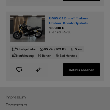
BMWR 12 nineT Traker-
Umbau+Komfortpaket-
Option-719-Rad+
23.900 €
inkl. 19% MwSt.
Schaltgetriebe
80 kW (109 PS)
0 km
Neufahrzeug
Benzin
Bad Hersfeld
Details ansehen
Impressum
Datenschutz