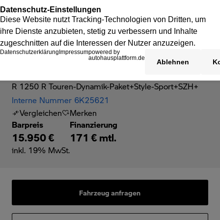
BMW R 1250 R
R 1250 R Touren-Dynamik-Paket+Style-Sport+SZH+
Interne Nummer 6K25621
Vergleichen
Merken
Barpreis
Finanzierung
15.950 €
171 € mtl.
inkl. 19% MwSt.
Fahrzeug anfragen