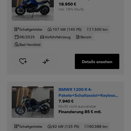
18.950 €
inkl. 19% MwSt.
Schaltgetriebe
107 kW (145 PS)
1.500 km
06/2025
Vorführfahrzeug
Benzin
Bad Hersfeld
Details ansehen
BMWR 1200 R 4-
Pakete+Schaltassist+Keyless-
Ride+
7.940 €
MwSt. nicht ausweisbar
Finanzierung 85 € mtl.
Schaltgetriebe
92 kW (125 PS)
60.388 km