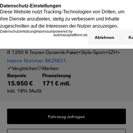
BMW R 1250 R
R 1250 R Touren-Dynamik-Paket+Style-Sport+SZH+
Interne Nummer 6K25621
Vergleichen
Merken
Barpreis
Finanzierung
15.950 €
171 € mtl.
inkl. 19% MwSt.
Fahrzeug anfragen