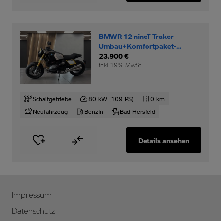
BMWR 12 nineT Traker-
Umbau+Komfortpaket-
Option-719-Rad+
23.900 €
inkl. 19% MwSt.
Schaltgetriebe
80 kW (109 PS)
0 km
Neufahrzeug
Benzin
Bad Hersfeld
Details ansehen
Impressum
Datenschutz