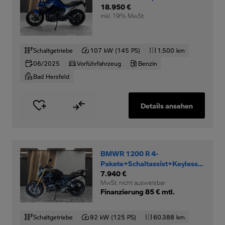
18.950 €
inkl. 19% MwSt.
Schaltgetriebe
107 kW (145 PS)
1.500 km
06/2025
Vorführfahrzeug
Benzin
Bad Hersfeld
Details ansehen
BMWR 1200 R 4-
Pakete+Schaltassist+Keyless-
Ride+
7.940 €
MwSt. nicht ausweisbar
Finanzierung 85 € mtl.
Schaltgetriebe
92 kW (125 PS)
60.388 km