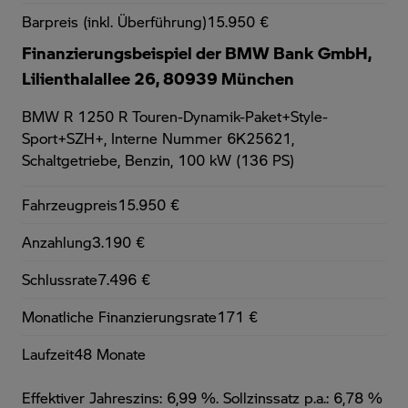
Barpreis (inkl. Überführung)
15.950 €
Finanzierungsbeispiel der BMW Bank GmbH,
Lilienthalallee 26, 80939 München
BMW R 1250 R Touren-Dynamik-Paket+Style-
Sport+SZH+,
Interne Nummer 6K25621,
Schaltgetriebe, Benzin, 100 kW (136 PS)
Fahrzeugpreis
15.950 €
Anzahlung
3.190 €
Schlussrate
7.496 €
Monatliche Finanzierungsrate
171 €
Laufzeit
48 Monate
Effektiver Jahreszins: 6,99 %. Sollzinssatz p.a.: 6,78 %