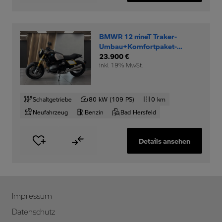
BMWR 12 nineT Traker-
Umbau+Komfortpaket-
Option-719-Rad+
23.900 €
inkl. 19% MwSt.
Schaltgetriebe
80 kW (109 PS)
0 km
Neufahrzeug
Benzin
Bad Hersfeld
Details ansehen
Impressum
Datenschutz