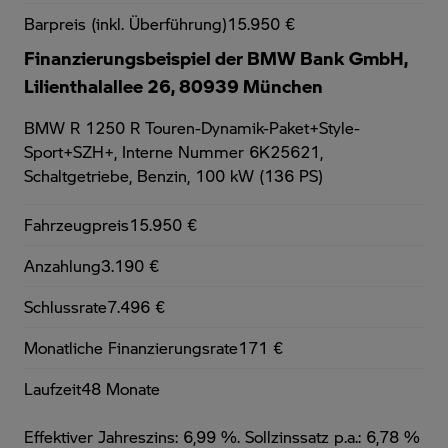
Barpreis (inkl. Überführung)
15.950 €
Finanzierungsbeispiel der BMW Bank GmbH,
Lilienthalallee 26, 80939 München
BMW R 1250 R Touren-Dynamik-Paket+Style-
Sport+SZH+,
Interne Nummer 6K25621,
Schaltgetriebe, Benzin, 100 kW (136 PS)
Fahrzeugpreis
15.950 €
Anzahlung
3.190 €
Schlussrate
7.496 €
Monatliche Finanzierungsrate
171 €
Laufzeit
48 Monate
Effektiver Jahreszins: 6,99 %. Sollzinssatz p.a.: 6,78 %