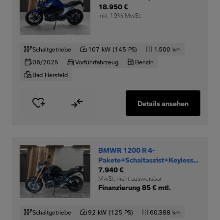
18.950 €
inkl. 19% MwSt.
Schaltgetriebe
107 kW (145 PS)
1.500 km
06/2025
Vorführfahrzeug
Benzin
Bad Hersfeld
Details ansehen
BMWR 1200 R 4-
Pakete+Schaltassist+Keyless-
Ride+
7.940 €
MwSt. nicht ausweisbar
Finanzierung 85 € mtl.
Schaltgetriebe
92 kW (125 PS)
60.388 km