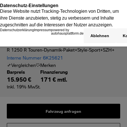
BMW R 1250 R
R 1250 R Touren-Dynamik-Paket+Style-Sport+SZH+
Interne Nummer 6K25621
Vergleichen
Merken
Barpreis
Finanzierung
15.950 €
171 € mtl.
inkl. 19% MwSt.
Fahrzeug anfragen