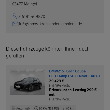
63477
Maintal
06181 409870
info@bmw-krah-enders-maintal.de
Diese Fahrzeuge könnten Ihnen auch
gefallen
BMW216 i Gran Coupe
LED+Temp+SHZ+Navi+DAB+RFK
29.423 €
inkl. 19% MwSt.
Privatkunden-Leasing 299 €
mtl.
inkl. 19% MwSt.
Automatik
90 kW (122 PS)
0 km