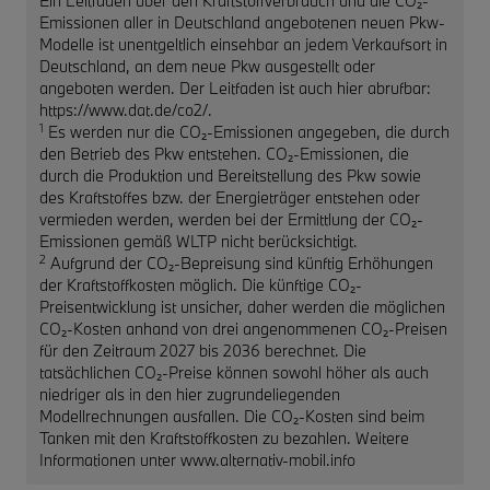
Ein Leitfaden über den Kraftstoffverbrauch und die CO₂-
Emissionen aller in Deutschland angebotenen neuen Pkw-
Modelle ist unentgeltlich einsehbar an jedem Verkaufsort in
Deutschland, an dem neue Pkw ausgestellt oder
angeboten werden. Der Leitfaden ist auch hier abrufbar:
https://www.dat.de/co2/.
1
Es werden nur die CO₂-Emissionen angegeben, die durch
den Betrieb des Pkw entstehen. CO₂-Emissionen, die
durch die Produktion und Bereitstellung des Pkw sowie
des Kraftstoffes bzw. der Energieträger entstehen oder
vermieden werden, werden bei der Ermittlung der CO₂-
Emissionen gemäß WLTP nicht berücksichtigt.
2
Aufgrund der CO₂-Bepreisung sind künftig Erhöhungen
der Kraftstoffkosten möglich. Die künftige CO₂-
Preisentwicklung ist unsicher, daher werden die möglichen
CO₂-Kosten anhand von drei angenommenen CO₂-Preisen
für den Zeitraum 2027 bis 2036 berechnet. Die
tatsächlichen CO₂-Preise können sowohl höher als auch
niedriger als in den hier zugrundeliegenden
Modellrechnungen ausfallen. Die CO₂-Kosten sind beim
Tanken mit den Kraftstoffkosten zu bezahlen. Weitere
Informationen unter www.alternativ-mobil.info