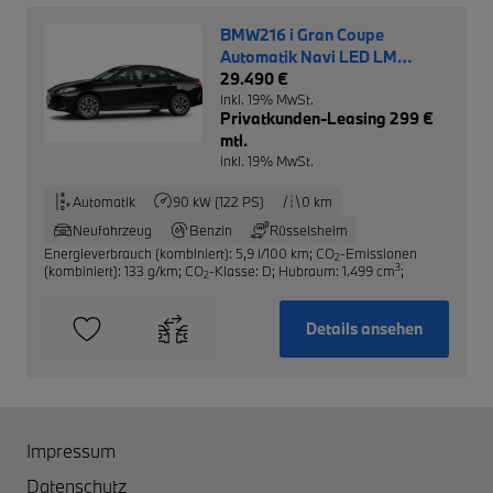
BMW216 i Gran Coupe
Automatik Navi LED LM
Driving Ass.
29.490 €
inkl. 19% MwSt.
Privatkunden-Leasing 299 €
mtl.
inkl. 19% MwSt.
Automatik
90 kW (122 PS)
0 km
Neufahrzeug
Benzin
Rüsselsheim
Energieverbrauch (kombiniert): 5,9 l/100 km
;
CO
-Emissionen
2
3
(kombiniert): 133 g/km
;
CO
-Klasse: D
;
Hubraum: 1.499 cm
;
2
Details ansehen
Impressum
Datenschutz