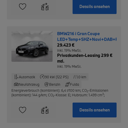
Details ansehen
BMW216 i Gran Coupe
LED+Temp+SHZ+Navi+DAB+RFK
29.423 €
inkl. 19% MwSt.
Privatkunden-Leasing 299 €
mtl.
inkl. 19% MwSt.
Automatik
90 kW (122 PS)
0 km
Neufahrzeug
Benzin
Fulda
Energieverbrauch (kombiniert): 6,4 l/100 km
;
CO
-Emissionen
2
3
(kombiniert): 144 g/km
;
CO
-Klasse: E
;
Hubraum: 1.499 cm
;
2
Details ansehen