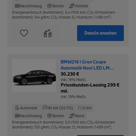
Neufahrzeug
Benzin
Hünfeld
Energieverbrauch (kombiniert): 6,4 l/100 km
;
CO
-Emissionen
2
3
(kombiniert): 144 g/km
;
CO
-Klasse: E
;
Hubraum: 1.499 cm
;
2
Details ansehen
BMW216 i Gran Coupe
Automatik Navi LED LM
Driving Ass.
30.230 €
inkl. 19% MwSt.
Privatkunden-Leasing 299 €
mtl.
inkl. 19% MwSt.
Automatik
90 kW (122 PS)
0 km
Neufahrzeug
Benzin
Mainz
Energieverbrauch (kombiniert): 5,9 l/100 km
;
CO
-Emissionen
2
3
(kombiniert): 133 g/km
;
CO
-Klasse: D
;
Hubraum: 1.499 cm
;
2