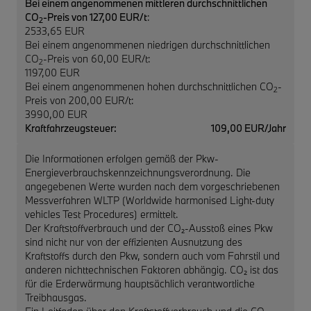
Bei einem angenommenen mittleren durchschnittlichen
CO
-Preis von 127,00 EUR/t
:
2
2533,65 EUR
Bei einem angenommenen niedrigen durchschnittlichen
CO
-Preis von 60,00 EUR/t:
2
1197,00 EUR
Bei einem angenommenen hohen durchschnittlichen CO
-
2
Preis von 200,00 EUR/t:
3990,00 EUR
Kraftfahrzeugsteuer:
109,00 EUR/Jahr
Die Informationen erfolgen gemäß der Pkw-
Energieverbrauchskennzeichnungsverordnung. Die
angegebenen Werte wurden nach dem vorgeschriebenen
Messverfahren WLTP (Worldwide harmonised Light-duty
vehicles Test Procedures) ermittelt.
Der Kraftstoffverbrauch und der CO₂-Ausstoß eines Pkw
sind nicht nur von der effizienten Ausnutzung des
Kraftstoffs durch den Pkw, sondern auch vom Fahrstil und
anderen nichttechnischen Faktoren abhängig. CO₂ ist das
für die Erderwärmung hauptsächlich verantwortliche
Treibhausgas.