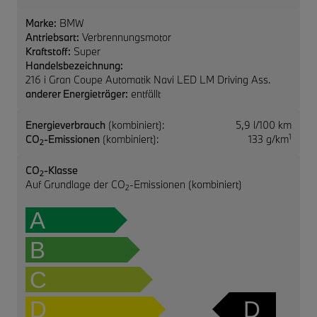
Marke:
BMW
Antriebsart:
Verbrennungsmotor
Kraftstoff:
Super
Handelsbezeichnung:
216 i Gran Coupe Automatik Navi LED LM Driving Ass.
anderer Energieträger:
entfällt
Energieverbrauch
(kombiniert):
5,9 l/100 km
1
CO
-Emissionen
(kombiniert):
133 g/km
2
CO
-Klasse
2
Auf Grundlage der CO
-Emissionen (kombiniert)
2
A
B
C
D
D