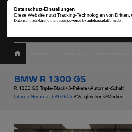
Standorte
Neuwagen
Gebrauchtwage
BMW R 1300 GS
R 1300 GS Triple-Black+3-Pakete+Automat.-Schalt
Interne Nummer 6K64852
Vergleichen
Merken