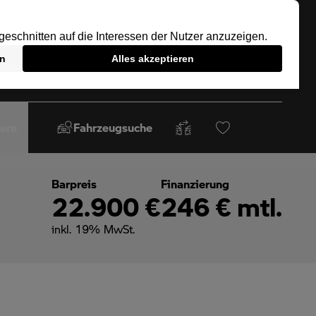
iere
Fahrzeugsuche
Barpreis
Finanzierung
22.900 €
246 € mtl.
inkl. 19% MwSt.