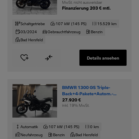
MwSt. nicht ausweisbar
Finanzierung 203 € mtl.
Schaltgetriebe
107 kW (145 PS)
15.529 km
03/2024
Gebrauchtfahrzeug
Benzin
Bad Hersfeld
Details ansehen
BMWR 1300 GS Triple-
Back+4-Pakete+Autom.-
Schaltass.+
27.920 €
inkl. 19% MwSt.
Automatik
107 kW (145 PS)
0 km
Neufahrzeug
Benzin
Bad Hersfeld