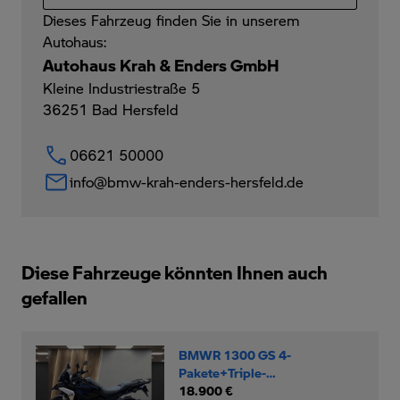
Dieses Fahrzeug finden Sie in unserem
Autohaus:
Autohaus Krah & Enders GmbH
Kleine Industriestraße 5
36251
Bad Hersfeld
06621 50000
info@bmw-krah-enders-hersfeld.de
Diese Fahrzeuge könnten Ihnen auch
gefallen
BMWR 1300 GS 4-
Pakete+Triple-
Black+Motorschutzbügel+
18.900 €