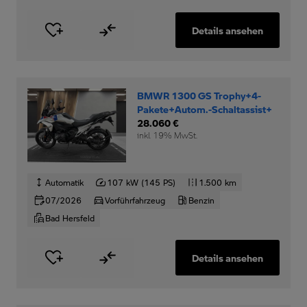
Details ansehen
BMWR 1300 GS Trophy+4-
Pakete+Autom.-Schaltassist+
28.060 €
inkl. 19% MwSt.
Automatik
107 kW (145 PS)
1.500 km
07/2026
Vorführfahrzeug
Benzin
Bad Hersfeld
Details ansehen