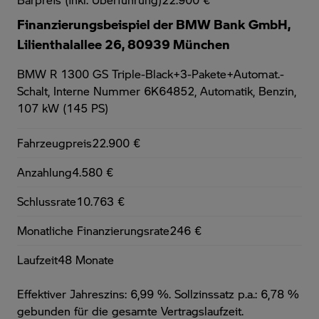
Finanzierungsbeispiel der BMW Bank GmbH,
Lilienthalallee 26, 80939 München
BMW R 1300 GS Triple-Black+3-Pakete+Automat.-
Schalt,
Interne Nummer 6K64852, Automatik, Benzin,
107 kW (145 PS)
Fahrzeugpreis
22.900 €
Anzahlung
4.580 €
Schlussrate
10.763 €
Monatliche Finanzierungsrate
246 €
Laufzeit
48 Monate
Effektiver Jahreszins: 6,99 %. Sollzinssatz p.a.: 6,78 %
gebunden für die gesamte Vertragslaufzeit
.