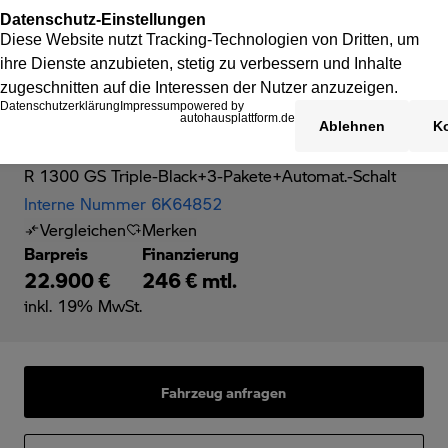
BMW R 1300 GS
R 1300 GS Triple-Black+3-Pakete+Automat.-Schalt
Interne Nummer 6K64852
Vergleichen
Merken
Barpreis
Finanzierung
22.900 €
246 € mtl.
inkl. 19% MwSt.
Fahrzeug anfragen