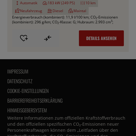
Automatik
183 kW (249 PS)
10 km
Neufahrzeug
Diesel
Maintal
Energieverbrauch (kombiniert): 11,9 l/100 km
;
CO
-Emissionen
2
3
(kombiniert): 296 g/km
;
CO
-Klasse: G
;
Hubraum: 2.993 cm
;
2
DETAILS ANSEHEN
IMPRESSUM
DATENSCHUTZ
COOKIE-EINSTELLUNGEN
BARRIEREFREIHEITSERKLÄRUNG
HINWEISGEBERSYSTEM
Weitere Informationen zum offiziellen Kraftstoffverbrauch
und den offiziellen spezifischen CO₂-Emissionen neuer
Personenkraftwagen können dem „Leitfaden über den