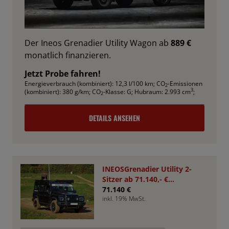
Der Ineos Grenadier Utility Wagon ab
889 €
monatlich finanzieren.
Jetzt Probe fahren!
Energieverbrauch (kombiniert): 12,3 l/100 km
;
CO
-Emissionen
2
3
(kombiniert): 380 g/km
;
CO
-Klasse: G
;
Hubraum: 2.993 cm
;
2
DETAILS ANSEHEN
INEOSGrenadier Utility 2-
Sitzer ab 71.140,- €
*Bestellfahrzeug*
71.140 €
inkl. 19% MwSt.