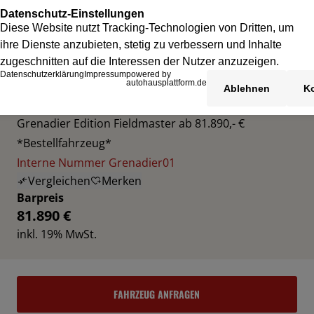
INEOS GRENADIER
Grenadier Edition Fieldmaster ab 81.890,- €
*Bestellfahrzeug*
Interne Nummer Grenadier01
Vergleichen
Merken
Barpreis
81.890 €
inkl. 19% MwSt.
FAHRZEUG ANFRAGEN