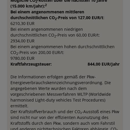
Mögliche CO
-Kosten über die nächsten 10 Jahre
2
2
(15.000 km/Jahr):
Bei einem angenommenen mittleren
durchschnittlichen CO
-Preis von 127,00 EUR/t
:
2
6210,30 EUR
Bei einem angenommenen niedrigen
durchschnittlichen CO
-Preis von 60,00 EUR/t:
2
2934,00 EUR
Bei einem angenommenen hohen durchschnittlichen
CO
-Preis von 200,00 EUR/t:
2
9780,00 EUR
Kraftfahrzeugsteuer:
844,00 EUR/Jahr
Die Informationen erfolgen gemäß der Pkw-
Energieverbrauchskennzeichnungsverordnung. Die
angegebenen Werte wurden nach dem
vorgeschriebenen Messverfahren WLTP (Worldwide
harmonised Light-duty vehicles Test Procedures)
ermittelt.
Der Kraftstoffverbrauch und der CO₂-Ausstoß eines Pkw
sind nicht nur von der effizienten Ausnutzung des
Kraftstoffs durch den Pkw, sondern auch vom Fahrstil
und anderen nichttechnischen Faktoren abhängig. CO₂