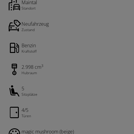
Maintal
Standort
Neufahrzeug
Zustand
Benzin
Kraftstoff
3
2.998 cm
Hubraum
5
Sitzplätze
4/5
Türen
magic mushroom (beige)