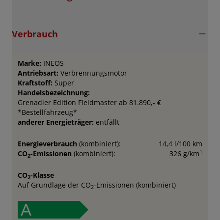
Verbrauch
Marke:
INEOS
Antriebsart:
Verbrennungsmotor
Kraftstoff:
Super
Handelsbezeichnung:
Grenadier Edition Fieldmaster ab 81.890,- €
*Bestellfahrzeug*
anderer Energieträger:
entfällt
Energieverbrauch
(kombiniert):
14,4 l/100 km
1
CO
-Emissionen
(kombiniert):
326 g/km
2
CO
-Klasse
2
Auf Grundlage der CO
-Emissionen (kombiniert)
2
A