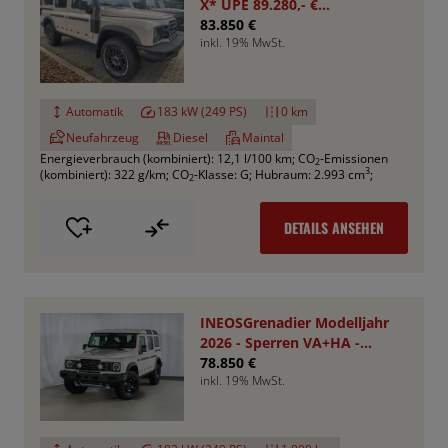
X* UPE 89.280,- €
*Aktionspreis*
83.850 €
inkl. 19% MwSt.
Automatik
183 kW (249 PS)
0 km
Neufahrzeug
Diesel
Maintal
Energieverbrauch (kombiniert): 12,1 l/100 km
;
CO
-Emissionen
2
3
(kombiniert): 322 g/km
;
CO
-Klasse: G
;
Hubraum: 2.993 cm
;
2
DETAILS ANSEHEN
INEOSGrenadier Modelljahr
2026 - Sperren VA+HA -
Smooth Pack
78.850 €
inkl. 19% MwSt.