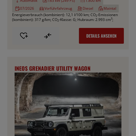
Automatik
183 kW (249 PS)
1.800 km
07/2026
Vorführfahrzeug
Diesel
Maintal
Energieverbrauch (kombiniert): 12,1 l/100 km
;
CO
-Emissionen
2
3
(kombiniert): 317 g/km
;
CO
-Klasse: G
;
Hubraum: 2.993 cm
;
2
DETAILS ANSEHEN
INEOS GRENADIER UTILITY WAGON