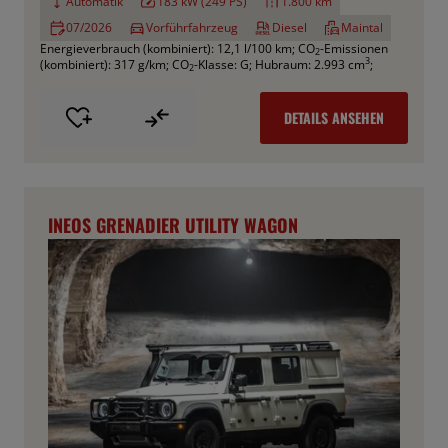
Automatik
183 kW (249 PS)
1.800 km
07/2026
Vorführfahrzeug
Diesel
Maintal
Energieverbrauch (kombiniert): 12,1 l/100 km
;
CO
-Emissionen
2
3
(kombiniert): 317 g/km
;
CO
-Klasse: G
;
Hubraum: 2.993 cm
;
2
DETAILS ANSEHEN
INEOS GRENADIER UTILITY WAGON