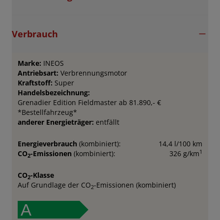
Verbrauch
Marke:
INEOS
Antriebsart:
Verbrennungsmotor
Kraftstoff:
Super
Handelsbezeichnung:
Grenadier Edition Fieldmaster ab 81.890,- €
*Bestellfahrzeug*
anderer Energieträger:
entfällt
Energieverbrauch
(kombiniert):
14,4 l/100 km
1
CO
-Emissionen
(kombiniert):
326 g/km
2
CO
-Klasse
2
Auf Grundlage der CO
-Emissionen (kombiniert)
2
A