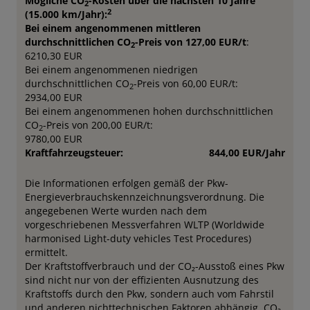
Mögliche CO
-Kosten über die nächsten 10 Jahre
2
2
(15.000 km/Jahr):
Bei einem angenommenen mittleren
durchschnittlichen CO
-Preis von 127,00 EUR/t
:
2
6210,30 EUR
Bei einem angenommenen niedrigen
durchschnittlichen CO
-Preis von 60,00 EUR/t:
2
2934,00 EUR
Bei einem angenommenen hohen durchschnittlichen
CO
-Preis von 200,00 EUR/t:
2
9780,00 EUR
Kraftfahrzeugsteuer:
844,00 EUR/Jahr
Die Informationen erfolgen gemäß der Pkw-
Energieverbrauchskennzeichnungsverordnung. Die
angegebenen Werte wurden nach dem
vorgeschriebenen Messverfahren WLTP (Worldwide
harmonised Light-duty vehicles Test Procedures)
ermittelt.
Der Kraftstoffverbrauch und der CO₂-Ausstoß eines Pkw
sind nicht nur von der effizienten Ausnutzung des
Kraftstoffs durch den Pkw, sondern auch vom Fahrstil
und anderen nichttechnischen Faktoren abhängig. CO₂