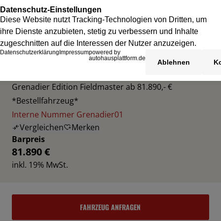
INEOS GRENADIER
Grenadier Edition Fieldmaster ab 81.890,- €
*Bestellfahrzeug*
Interne Nummer Grenadier01
Vergleichen
Merken
Barpreis
81.890 €
inkl. 19% MwSt.
FAHRZEUG ANFRAGEN