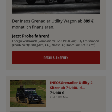
Der Ineos Grenadier Utility Wagon ab
889 €
monatlich finanzieren.
Jetzt Probe fahren!
Energieverbrauch (kombiniert): 12,3 l/100 km
;
CO
-Emissionen
2
3
(kombiniert): 380 g/km
;
CO
-Klasse: G
;
Hubraum: 2.993 cm
;
2
DETAILS ANSEHEN
INEOSGrenadier Utility 2-
Sitzer ab 71.140,- €
*Bestellfahrzeug*
71.140 €
inkl. 19% MwSt.