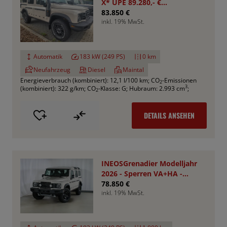
X* UPE 89.280,- €
*Aktionspreis*
83.850 €
inkl. 19% MwSt.
Automatik
183 kW (249 PS)
0 km
Neufahrzeug
Diesel
Maintal
Energieverbrauch (kombiniert): 12,1 l/100 km
;
CO
-Emissionen
2
3
(kombiniert): 322 g/km
;
CO
-Klasse: G
;
Hubraum: 2.993 cm
;
2
DETAILS ANSEHEN
INEOSGrenadier Modelljahr
2026 - Sperren VA+HA -
Smooth Pack
78.850 €
inkl. 19% MwSt.