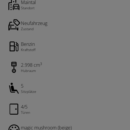
Maintal
Standort
Neufahrzeug
Zustand
Benzin
Kraftstoff
3
2.998 cm
Hubraum
5
Sitzplätze
4/5
Türen
magic mushroom (beige)