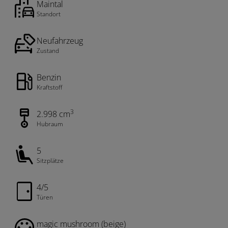
Maintal
Standort
Neufahrzeug
Zustand
Benzin
Kraftstoff
3
2.998 cm
Hubraum
5
Sitzplätze
4/5
Türen
magic mushroom (beige)