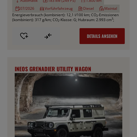
Automatik
183 kW (249 PS)
1.800 km
07/2026
Vorführfahrzeug
Diesel
Maintal
Energieverbrauch (kombiniert): 12,1 l/100 km
;
CO
-Emissionen
2
3
(kombiniert): 317 g/km
;
CO
-Klasse: G
;
Hubraum: 2.993 cm
;
2
DETAILS ANSEHEN
INEOS GRENADIER UTILITY WAGON