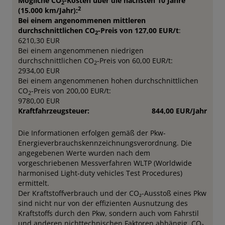
Mögliche CO
-Kosten über die nächsten 10 Jahre
2
2
(15.000 km/Jahr):
Bei einem angenommenen mittleren
durchschnittlichen CO
-Preis von 127,00 EUR/t
:
2
6210,30 EUR
Bei einem angenommenen niedrigen
durchschnittlichen CO
-Preis von 60,00 EUR/t:
2
2934,00 EUR
Bei einem angenommenen hohen durchschnittlichen
CO
-Preis von 200,00 EUR/t:
2
9780,00 EUR
Kraftfahrzeugsteuer:
844,00 EUR/Jahr
Die Informationen erfolgen gemäß der Pkw-
Energieverbrauchskennzeichnungsverordnung. Die
angegebenen Werte wurden nach dem
vorgeschriebenen Messverfahren WLTP (Worldwide
harmonised Light-duty vehicles Test Procedures)
ermittelt.
Der Kraftstoffverbrauch und der CO₂-Ausstoß eines Pkw
sind nicht nur von der effizienten Ausnutzung des
Kraftstoffs durch den Pkw, sondern auch vom Fahrstil
und anderen nichttechnischen Faktoren abhängig. CO₂