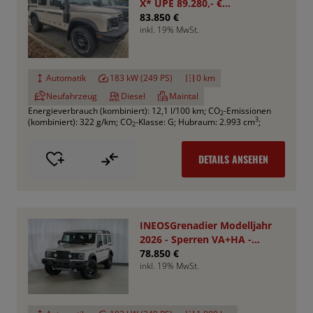
X* UPE 89.280,- €
*Aktionspreis*
83.850 €
inkl. 19% MwSt.
Automatik
183 kW (249 PS)
0 km
Neufahrzeug
Diesel
Maintal
Energieverbrauch (kombiniert): 12,1 l/100 km
;
CO
-Emissionen
2
3
(kombiniert): 322 g/km
;
CO
-Klasse: G
;
Hubraum: 2.993 cm
;
2
DETAILS ANSEHEN
INEOSGrenadier Modelljahr
2026 - Sperren VA+HA -
Smooth Pack
78.850 €
inkl. 19% MwSt.