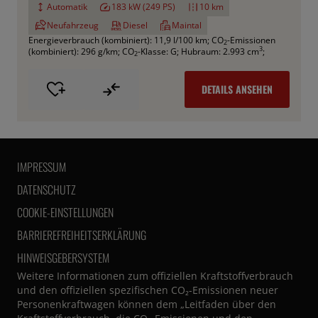
Automatik
183 kW (249 PS)
10 km
Neufahrzeug
Diesel
Maintal
Energieverbrauch (kombiniert): 11,9 l/100 km
;
CO
-Emissionen
2
3
(kombiniert): 296 g/km
;
CO
-Klasse: G
;
Hubraum: 2.993 cm
;
2
DETAILS ANSEHEN
IMPRESSUM
DATENSCHUTZ
COOKIE-EINSTELLUNGEN
BARRIEREFREIHEITSERKLÄRUNG
HINWEISGEBERSYSTEM
Weitere Informationen zum offiziellen Kraftstoffverbrauch
und den offiziellen spezifischen CO₂-Emissionen neuer
Personenkraftwagen können dem „Leitfaden über den