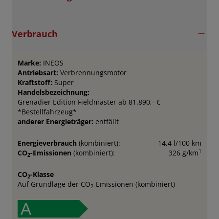
Verbrauch
Marke:
INEOS
Antriebsart:
Verbrennungsmotor
Kraftstoff:
Super
Handelsbezeichnung:
Grenadier Edition Fieldmaster ab 81.890,- €
*Bestellfahrzeug*
anderer Energieträger:
entfällt
Energieverbrauch
(kombiniert):
14,4 l/100 km
1
CO
-Emissionen
(kombiniert):
326 g/km
2
CO
-Klasse
2
Auf Grundlage der CO
-Emissionen (kombiniert)
2
A