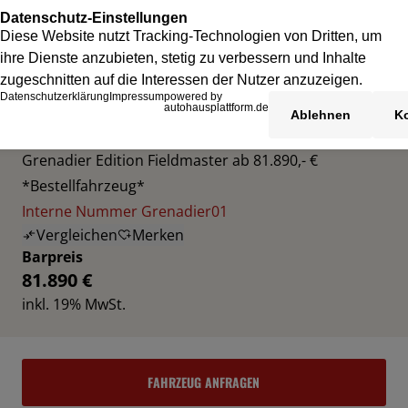
INEOS GRENADIER
Grenadier Edition Fieldmaster ab 81.890,- €
*Bestellfahrzeug*
Interne Nummer Grenadier01
Vergleichen
Merken
Barpreis
81.890 €
inkl. 19% MwSt.
FAHRZEUG ANFRAGEN