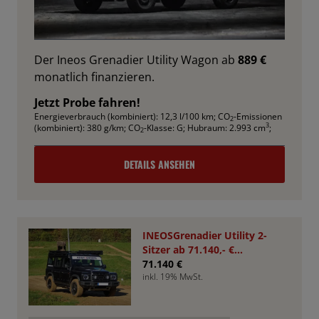
Der Ineos Grenadier Utility Wagon ab
889 €
monatlich finanzieren.
Jetzt Probe fahren!
Energieverbrauch (kombiniert): 12,3 l/100 km
;
CO
-Emissionen
2
3
(kombiniert): 380 g/km
;
CO
-Klasse: G
;
Hubraum: 2.993 cm
;
2
DETAILS ANSEHEN
INEOSGrenadier Utility 2-
Sitzer ab 71.140,- €
*Bestellfahrzeug*
71.140 €
inkl. 19% MwSt.