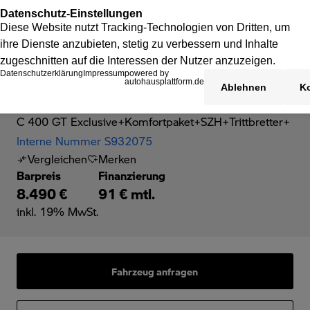
BMW C 400 GT
C 400 GT Exclusive+Komfortpaket+SZH+Trittbretter+
Interne Nummer S932075
Vergleichen
Merken
Barpreis
Finanzierung
8.490 €
91 € mtl.
inkl. 19% MwSt.
Fahrzeug anfragen