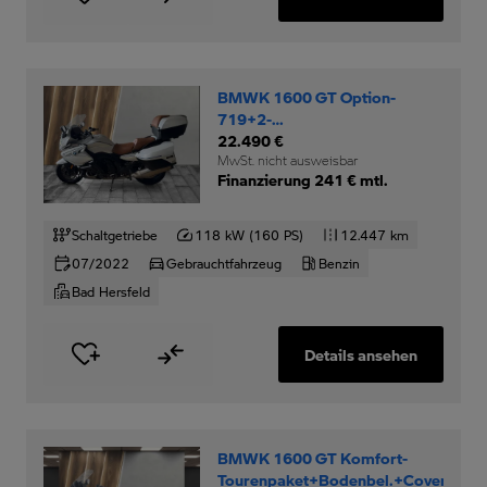
BMWK 1600 GT Option-
719+2-
Pakete+Topcase+DWA+ZV+
22.490 €
MwSt. nicht ausweisbar
Finanzierung 241 € mtl.
Schaltgetriebe
118 kW (160 PS)
12.447 km
07/2022
Gebrauchtfahrzeug
Benzin
Bad Hersfeld
Details ansehen
BMWK 1600 GT Komfort-
Tourenpaket+Bodenbel.+Cover+