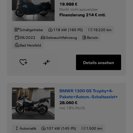
19.988 €
MwSt. nicht ausweisbar
Finanzierung 214 € mtl.
Schaltgetriebe
118 kW (160 PS)
19.220 km
06/2022
Gebrauchtfahrzeug
Benzin
Bad Hersfeld
Details ansehen
BMWR 1300 GS Trophy+4-
Pakete+Autom.-Schaltassist+
28.060 €
inkl. 19% MwSt.
Automatik
107 kW (145 PS)
1.500 km