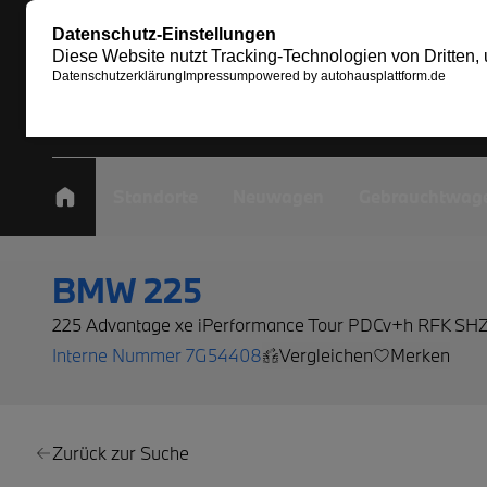
Standorte
Neuwagen
Gebrauchtwag
BMW 225
225 Advantage xe iPerformance Tour PDCv+h RFK SH
Interne Nummer 7G54408
Vergleichen
Merken
Zurück zur Suche