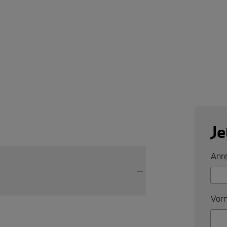
Je
Anre
Vorn