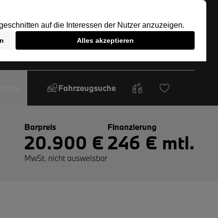
rriere
Fahrzeugsuche
Barpreis
Finanzierung
20.900 €
246 € mtl.
MwSt. nicht ausweisbar