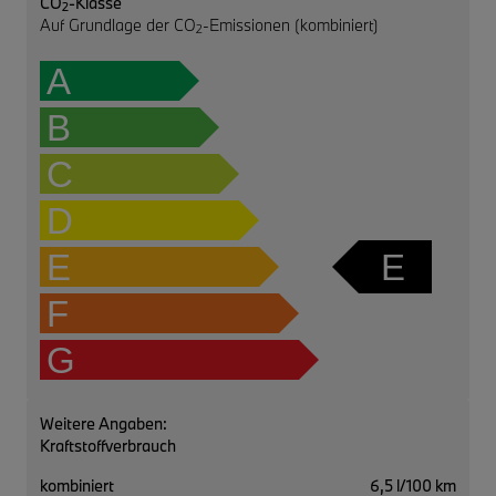
CO
-Klasse
2
Auf Grundlage der CO
-Emissionen (kombiniert)
2
A
B
C
D
E
E
F
G
Weitere Angaben:
Kraftstoffverbrauch
kombiniert
6,5 l/100 km