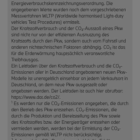
Energieverbrauchskennzeichnungsverordnung. Die
angegebenen Werte wurden nach dem vorgeschriebenen
Messverfahren WLTP (Worldwide harmonised Light-duty
vehicles Test Procedures) ermittelt.
Der Kraftstoffverbrauch und der CO₂-Ausstoß eines Pkw
sind nicht nur von der effizienten Ausnutzung des
Kraftstoffs durch den Pkw, sondern auch vom Fahrstil und
anderen nichttechnischen Faktoren abhängig. CO₂ ist das
für die Erderwärmung hauptsächlich verantwortliche
Treibhausgas.
Ein Leitfaden über den Kraftstoffverbrauch und die CO₂-
Emissionen aller in Deutschland angebotenen neuen Pkw-
Modelle ist unentgeltlich einsehbar an jedem Verkaufsort in
Deutschland, an dem neue Pkw ausgestellt oder
angeboten werden. Der Leitfaden ist auch hier abrufbar:
https://www.dat.de/co2/.
1
Es werden nur die CO₂-Emissionen angegeben, die durch
den Betrieb des Pkw entstehen. CO₂-Emissionen, die
durch die Produktion und Bereitstellung des Pkw sowie
des Kraftstoffes bzw. der Energieträger entstehen oder
vermieden werden, werden bei der Ermittlung der CO₂-
Emissionen gemäß WLTP nicht berücksichtigt.
2