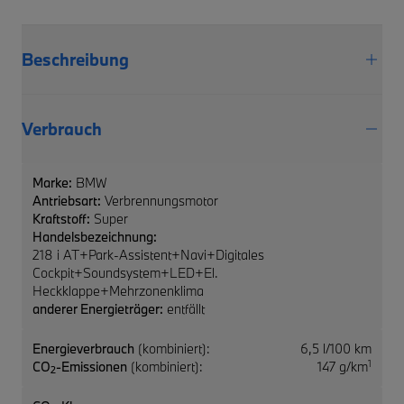
Beschreibung
Verbrauch
Marke:
BMW
Antriebsart:
Verbrennungsmotor
Kraftstoff:
Super
Handelsbezeichnung:
218 i AT+Park-Assistent+Navi+Digitales
Cockpit+Soundsystem+LED+El.
Heckklappe+Mehrzonenklima
anderer Energieträger:
entfällt
Energieverbrauch
(kombiniert):
6,5 l/100 km
1
CO
-Emissionen
(kombiniert):
147 g/km
2