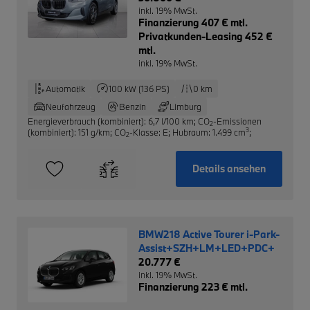
inkl. 19% MwSt.
Finanzierung 407 € mtl.
Privatkunden-Leasing 452 €
mtl.
inkl. 19% MwSt.
Automatik
100 kW (136 PS)
0 km
Neufahrzeug
Benzin
Limburg
Energieverbrauch (kombiniert): 6,7 l/100 km
;
CO
-Emissionen
2
3
(kombiniert): 151 g/km
;
CO
-Klasse: E
;
Hubraum: 1.499 cm
;
2
Details ansehen
BMW218 Active Tourer i-Park-
Assist+SZH+LM+LED+PDC+
20.777 €
inkl. 19% MwSt.
Finanzierung 223 € mtl.