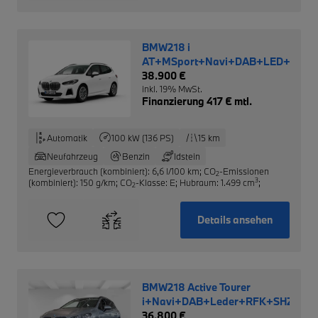
BMW218 i
AT+MSport+Navi+DAB+LED+RFK+K
38.900 €
inkl. 19% MwSt.
Finanzierung 417 € mtl.
Automatik
100 kW (136 PS)
15 km
Neufahrzeug
Benzin
Idstein
Energieverbrauch (kombiniert): 6,6 l/100 km
;
CO
-Emissionen
2
3
(kombiniert): 150 g/km
;
CO
-Klasse: E
;
Hubraum: 1.499 cm
;
2
Details ansehen
BMW218 Active Tourer
i+Navi+DAB+Leder+RFK+SHZ+PD
36.800 €