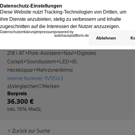
BMW 218
218 i AT+Park-Assistent+Navi+Digitales
Cockpit+Soundsystem+LED+El.
Heckklappe+Mehrzonenklima
Interne Nummer 7V55143
Vergleichen
Merken
Barpreis
36.300 €
inkl. 19% MwSt.
Zurück zur Suche