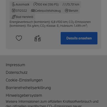
Automatik
100 kW (136 PS)
73.731 km
07/2022
Gebrauchtfahrzeug
Benzin
Bad Hersfeld
Energieverbrauch (kombiniert): 6,8 l/100 km
;
CO
-Emissionen
2
3
(kombiniert): 154 g/km
;
CO
-Klasse: E
;
Hubraum: 1.499 cm
;
2
Details ansehen
Impressum
Datenschutz
Cookie-Einstellungen
Barrierefreiheitserklärung
Hinweisgebersystem
Weitere Informationen zum offiziellen Kraftstoffverbrauch und
den offiziellen spezifischen CO₂-Emissionen neuer