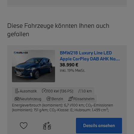
Diese Fahrzeuge könnten Ihnen auch
gefallen
BMW218 Luxury Line LED
Apple CarPlay DAB AHK Navi
SHZNotbremsass.
38.990 €
inkl. 19% MwSt.
Automatik
100 kW (136 PS)
0 km
Neufahrzeug
Benzin
Rüsselsheim
Energieverbrauch (kombiniert): 6,7 l/100 km
;
CO
-Emissionen
2
3
(kombiniert): 151 g/km
;
CO
-Klasse: E
;
Hubraum: 1.499 cm
;
2
Details ansehen