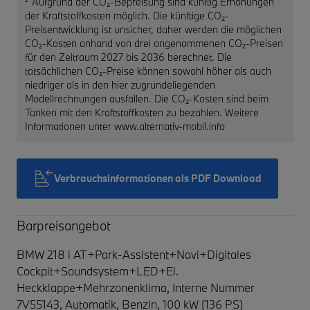
Aufgrund der CO₂-Bepreisung sind künftig Erhöhungen
der Kraftstoffkosten möglich. Die künftige CO₂-
Preisentwicklung ist unsicher, daher werden die möglichen
CO₂-Kosten anhand von drei angenommenen CO₂-Preisen
für den Zeitraum 2027 bis 2036 berechnet. Die
tatsächlichen CO₂-Preise können sowohl höher als auch
niedriger als in den hier zugrundeliegenden
Modellrechnungen ausfallen. Die CO₂-Kosten sind beim
Tanken mit den Kraftstoffkosten zu bezahlen. Weitere
Informationen unter www.alternativ-mobil.info
Verbrauchsinformationen als PDF Download
Barpreisangebot
BMW 218 i AT+Park-Assistent+Navi+Digitales
Cockpit+Soundsystem+LED+El.
Heckklappe+Mehrzonenklima,
Interne Nummer
7V55143, Automatik, Benzin, 100 kW (136 PS)