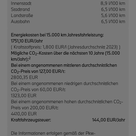
Innenstadt
8,9 l/100 km
Stadtrand
6,5 l/100 km
Landstraße
5,6 l/100 km
Autobahn
6,5 l/100 km
Energiekosten bei 15.000 km Jahresfahrleistung:
1751,10 EUR/Jahr
( Kraftstoffpreis: 1,800 EUR/l (Jahresdurchschnitt 2023) )
Mögliche CO
-Kosten über die nächsten 10 Jahre (15.000
2
2
km/Jahr):
Bei einem angenommenen mittleren durchschnittlichen
CO
-Preis von 127,00 EUR/t
:
2
2800,35 EUR
Bei einem angenommenen niedrigen durchschnittlichen
CO
-Preis von 60,00 EUR/t:
2
1323,00 EUR
Bei einem angenommenen hohen durchschnittlichen CO
-
2
Preis von 200,00 EUR/t:
4410,00 EUR
Kraftfahrzeugsteuer:
144,00 EUR/Jahr
Die Informationen erfolgen gemäß der Pkw-