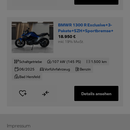
BMWR 1300 R Exclusive+3-
Pakete+SZH+Sportbremse+
18.950 €
inkl. 19% MwSt.
Schaltgetriebe
107 kW (145 PS)
1.500 km
06/2025
Vorführfahrzeug
Benzin
Bad Hersfeld
Details ansehen
Impressum