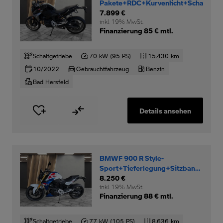
Pakete+RDC+Kurvenlicht+Schaltassi
7.899 €
inkl. 19% MwSt.
Finanzierung 85 € mtl.
Schaltgetriebe
70 kW (95 PS)
15.430 km
10/2022
Gebrauchtfahrzeug
Benzin
Bad Hersfeld
Details ansehen
BMWF 900 R Style-
Sport+Tieferlegung+Sitzbank-
niedrig+
8.250 €
inkl. 19% MwSt.
Finanzierung 88 € mtl.
Schaltgetriebe
77 kW (105 PS)
8.636 km