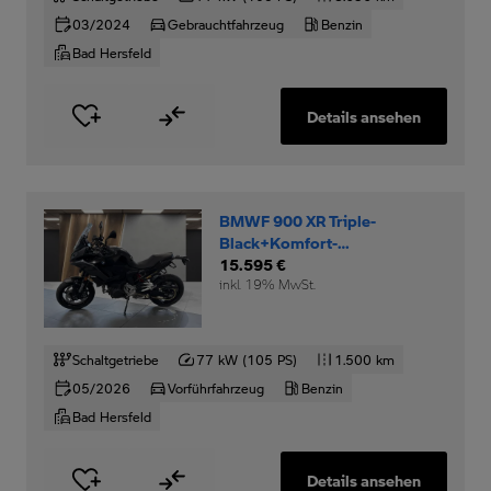
03/2024
Gebrauchtfahrzeug
Benzin
Bad Hersfeld
Details ansehen
BMWF 900 XR Triple-
Black+Komfort-
Dynamikpaket+RDC+
15.595 €
inkl. 19% MwSt.
Schaltgetriebe
77 kW (105 PS)
1.500 km
05/2026
Vorführfahrzeug
Benzin
Bad Hersfeld
Details ansehen