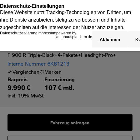
BMW F 900 R
F 900 R Triple-Black+4-Pakete+Headlight-Pro+
Interne Nummer 6K81213
Vergleichen
Merken
Barpreis
Finanzierung
9.990 €
107 € mtl.
inkl. 19% MwSt.
Fahrzeug anfragen