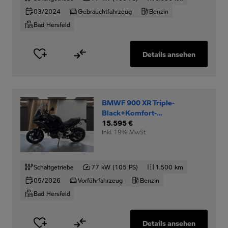
03/2024
Gebrauchtfahrzeug
Benzin
Bad Hersfeld
Details ansehen
BMWF 900 XR Triple-
Black+Komfort-
Dynamikpaket+RDC+
15.595 €
inkl. 19% MwSt.
Schaltgetriebe
77 kW (105 PS)
1.500 km
05/2026
Vorführfahrzeug
Benzin
Bad Hersfeld
Details ansehen