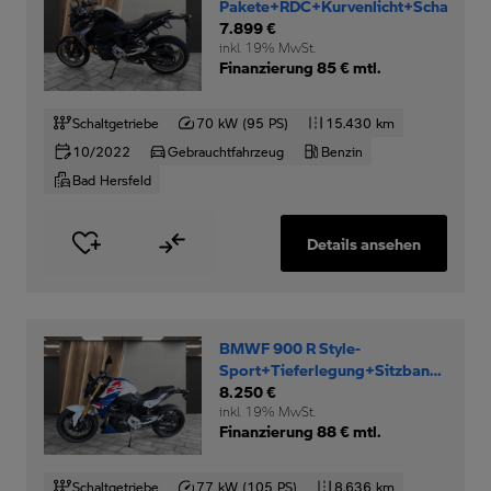
Pakete+RDC+Kurvenlicht+Schaltassi
7.899 €
inkl. 19% MwSt.
Finanzierung 85 € mtl.
Schaltgetriebe
70 kW (95 PS)
15.430 km
10/2022
Gebrauchtfahrzeug
Benzin
Bad Hersfeld
Details ansehen
BMWF 900 R Style-
Sport+Tieferlegung+Sitzbank-
niedrig+
8.250 €
inkl. 19% MwSt.
Finanzierung 88 € mtl.
Schaltgetriebe
77 kW (105 PS)
8.636 km