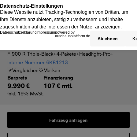
BMW F 900 R
F 900 R Triple-Black+4-Pakete+Headlight-Pro+
Interne Nummer 6K81213
Vergleichen
Merken
Barpreis
Finanzierung
9.990 €
107 € mtl.
inkl. 19% MwSt.
Fahrzeug anfragen