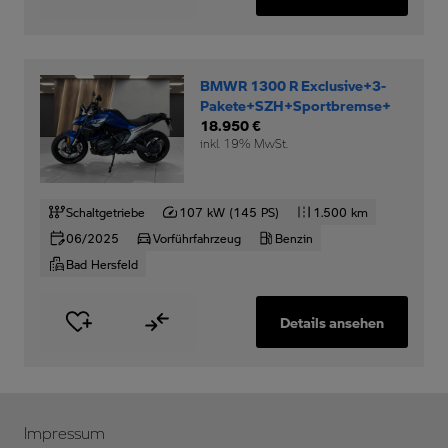
BMWR 1300 R Exclusive+3-
Pakete+SZH+Sportbremse+
18.950 €
inkl. 19% MwSt.
Schaltgetriebe
107 kW (145 PS)
1.500 km
06/2025
Vorführfahrzeug
Benzin
Bad Hersfeld
Details ansehen
Impressum