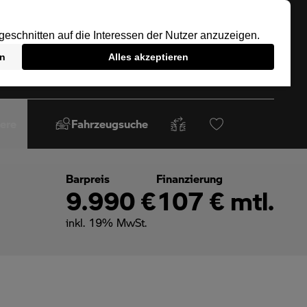
iere
Fahrzeugsuche
Barpreis
Finanzierung
9.990 €
107 € mtl.
inkl. 19% MwSt.