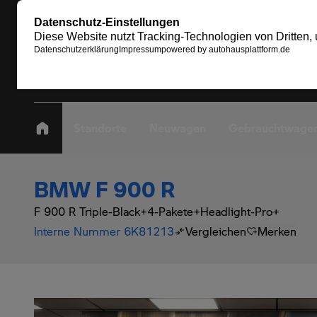
Standorte
Neuwagen
Gebrauchtwage
BMW F 900 R
F 900 R Triple-Black+4-Pakete+Headlight-Pro+
Interne Nummer 6K81213
Vergleichen
Merken