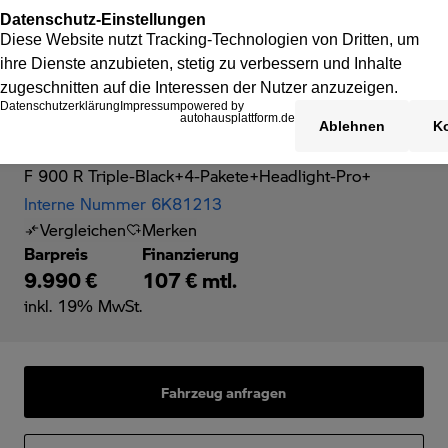
BMW F 900 R
F 900 R Triple-Black+4-Pakete+Headlight-Pro+
Interne Nummer 6K81213
Vergleichen
Merken
Barpreis
Finanzierung
9.990 €
107 € mtl.
inkl. 19% MwSt.
Fahrzeug anfragen