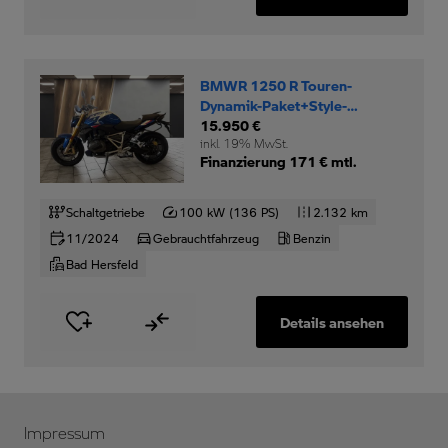
BMWR 1250 R Touren-
Dynamik-Paket+Style-
Sport+SZH+
15.950 €
inkl. 19% MwSt.
Finanzierung 171 € mtl.
Schaltgetriebe
100 kW (136 PS)
2.132 km
11/2024
Gebrauchtfahrzeug
Benzin
Bad Hersfeld
Details ansehen
Impressum