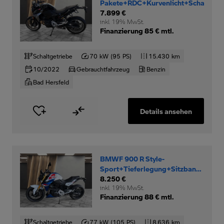
Pakete+RDC+Kurvenlicht+Schaltassi
7.899 €
inkl. 19% MwSt.
Finanzierung 85 € mtl.
Schaltgetriebe
70 kW (95 PS)
15.430 km
10/2022
Gebrauchtfahrzeug
Benzin
Bad Hersfeld
Details ansehen
BMWF 900 R Style-
Sport+Tieferlegung+Sitzbank-
niedrig+
8.250 €
inkl. 19% MwSt.
Finanzierung 88 € mtl.
Schaltgetriebe
77 kW (105 PS)
8.636 km