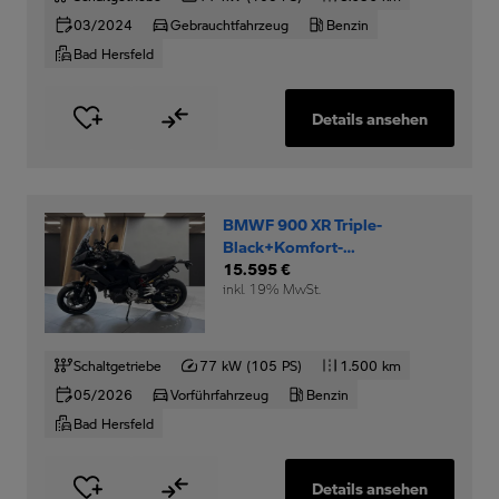
03/2024
Gebrauchtfahrzeug
Benzin
Bad Hersfeld
Details ansehen
BMWF 900 XR Triple-
Black+Komfort-
Dynamikpaket+RDC+
15.595 €
inkl. 19% MwSt.
Schaltgetriebe
77 kW (105 PS)
1.500 km
05/2026
Vorführfahrzeug
Benzin
Bad Hersfeld
Details ansehen