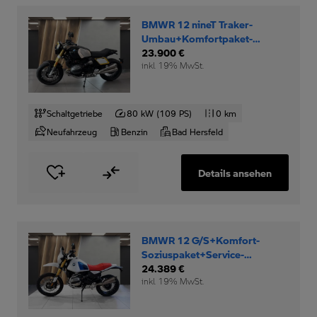
BMWR 12 nineT Traker-
Umbau+Komfortpaket-
Option-719-Rad+
23.900 €
inkl. 19% MwSt.
Schaltgetriebe
80 kW (109 PS)
0 km
Neufahrzeug
Benzin
Bad Hersfeld
Details ansehen
BMWR 12 G/S+Komfort-
Soziuspaket+Service-
Inclusive+
24.389 €
inkl. 19% MwSt.