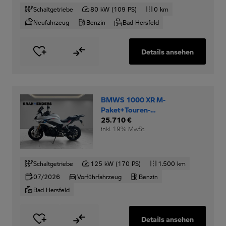
Schaltgetriebe
80 kW (109 PS)
0 km
Neufahrzeug
Benzin
Bad Hersfeld
Details ansehen
BMWS 1000 XR M-
Paket+Touren-
Dynamikpaket+LED-
25.710 €
inkl. 19% MwSt.
Zusatzscheinwerfer+
Schaltgetriebe
125 kW (170 PS)
1.500 km
07/2026
Vorführfahrzeug
Benzin
Bad Hersfeld
Details ansehen