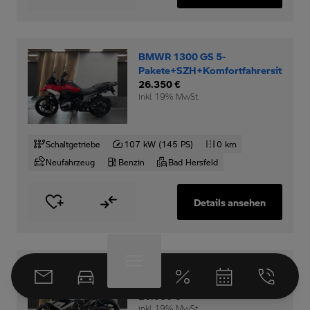
BMWR 1300 GS 5-
Pakete+SZH+Komfortfahrersitz+
26.350 €
inkl. 19% MwSt.
Schaltgetriebe
107 kW (145 PS)
0 km
Neufahrzeug
Benzin
Bad Hersfeld
Details ansehen
BMWM 1000 R M-
Competition-Paket+
26.580 €
inkl. 19% MwSt.