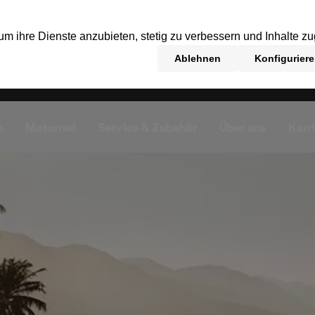
n
Motorrad
Service & Zubehör
Über uns
Karr