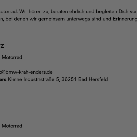
otorrad.
Wir
hören zu, beraten ehrlich und begleiten Dich vo
en, bei denen
wir gemeinsam
unterw
egs sind und Erinnerunge
rz
 Motorrad
arz@bmw-krah-enders.de
ers
Kleine Industristraße 5, 36251 Bad Hersfeld
 Motorrad