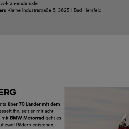
mw-krah-enders.de
ers
Kleine Industristraße 5, 36251 Bad Hersfeld
ERG
eits
über 70 Länder mit dem
sselt ihn, seit er mit acht
m mit
BMW Motorrad
geht es
uf zwei Rädern entstehen.