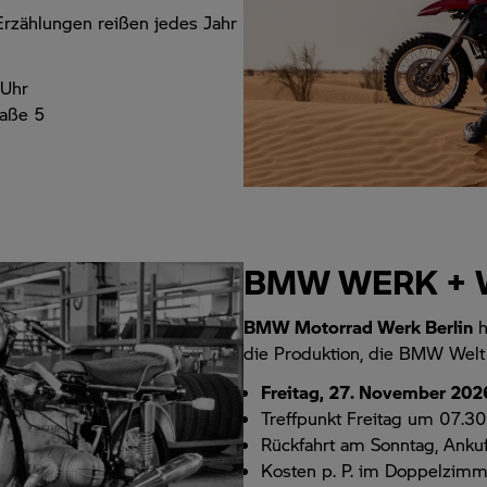
Erzählungen reißen jedes Jahr
 Uhr
raße 5
BMW WERK + W
BMW Motorrad Werk Berlin
h
die Produktion, die BMW Welt
Freitag, 27. November 202
Treffpunkt Freitag um 07.30 
Rückfahrt am Sonntag, Ankuf
Kosten p. P. im Doppelzimm