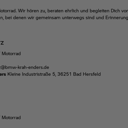
otorrad.
Wir
hören zu, beraten ehrlich und begleiten Dich vo
en, bei denen
wir gemeinsam
unterw
egs sind und Erinnerunge
rz
 Motorrad
arz@bmw-krah-enders.de
ers
Kleine Industristraße 5, 36251 Bad Hersfeld
 Motorrad