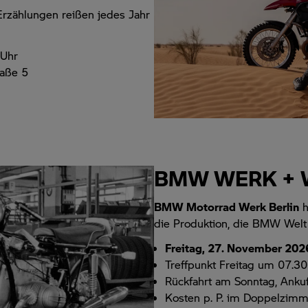
Erzählungen reißen jedes Jahr
 Uhr
raße 5
BMW WERK + W
BMW Motorrad Werk Berlin
h
die Produktion, die BMW Welt
Freitag, 27. November 202
Treffpunkt Freitag um 07.30 
Rückfahrt am Sonntag, Ankuf
Kosten p. P. im Doppelzimm