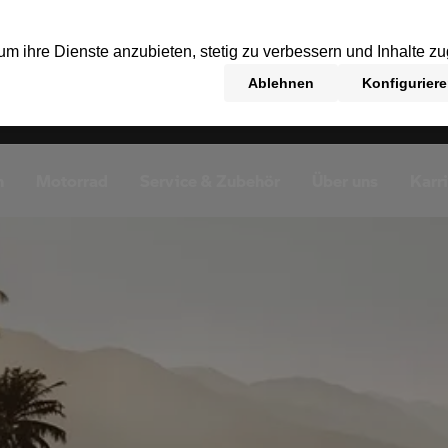
n
Motorrad
Service & Zubehör
Über uns
Karr