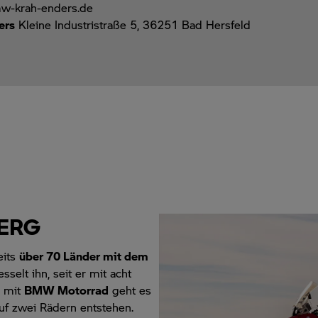
mw-krah-enders.de
ers
Kleine Industristraße 5, 36251 Bad Hersfeld
ERG
eits
über 70 Länder mit dem
sselt ihn, seit er mit acht
m mit
BMW Motorrad
geht es
uf zwei Rädern entstehen.