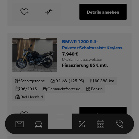
Details ansehen
BMWR 1200 R 4-
Pakete+Schaltassist+Keyless-
Ride+
7.940 €
MwSt. nicht ausweisbar
Finanzierung 85 € mtl.
Schaltgetriebe
92 kW (125 PS)
60.388 km
06/2015
Gebrauchtfahrzeug
Benzin
Bad Hersfeld
Details ansehen