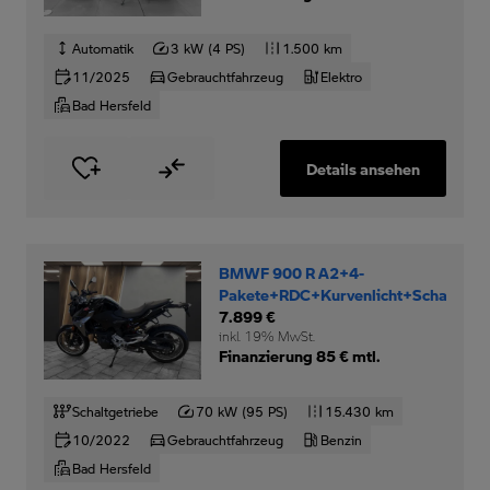
Automatik
3 kW (4 PS)
1.500 km
11/2025
Gebrauchtfahrzeug
Elektro
Bad Hersfeld
Details ansehen
BMWF 900 R A2+4-
Pakete+RDC+Kurvenlicht+Schaltassi
7.899 €
inkl. 19% MwSt.
Finanzierung 85 € mtl.
Schaltgetriebe
70 kW (95 PS)
15.430 km
10/2022
Gebrauchtfahrzeug
Benzin
Bad Hersfeld