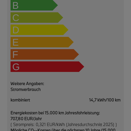
B
C
D
E
F
G
Weitere Angaben:
Stromverbrauch
kombiniert
14,7 kWh/100 km
Energiekosten bei 15.000 km Jahresfahrleistung:
707,80 EUR/Jahr
( Strompreis: 0,321 EUR/kWh (Jahresdurchschnitt 2025) )
Mögliche CO
-Kosten über die nächsten 10 Jahre (15.000