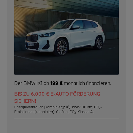
Der BMW iX1 ab
199 €
monatlich finanzieren.
BIS ZU 6.000 € E-AUTO FÖRDERUNG
SICHERN!
Energieverbrauch (kombiniert): 16,1 kWh/100 km
;
CO
-
2
Emissionen (kombiniert): 0 g/km
;
CO
-Klasse: A
;
2