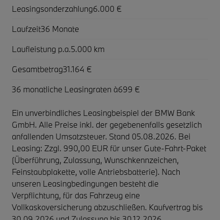
Leasingsonderzahlung
6.000 €
Laufzeit
36 Monate
Laufleistung p.a.
5.000 km
Gesamtbetrag
31.164 €
36 monatliche Leasingraten à
699 €
Ein unverbindliches Leasingbeispiel der BMW Bank
GmbH. Alle Preise inkl. der gegebenenfalls gesetzlich
anfallenden Umsatzsteuer. Stand 05.08.2026. Bei
Leasing: Zzgl. 990,00 EUR für unser Gute-Fahrt-Paket
(Überführung, Zulassung, Wunschkennzeichen,
Feinstaubplakette, volle Antriebsbatterie). Nach
unseren Leasingbedingungen besteht die
Verpflichtung, für das Fahrzeug eine
Vollkaskoversicherung abzuschließen. Kaufvertrag bis
30.09.2026 und Zulassung bis 30.12.2026.