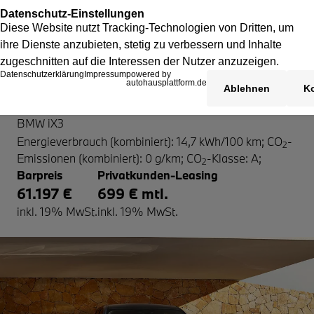
BMW iX3
BMW iX3
Energieverbrauch (kombiniert): 14,7 kWh/100 km
;
CO
-
2
Emissionen (kombiniert): 0 g/km
;
CO
-Klasse: A
;
2
Barpreis
Privatkunden-Leasing
61.197 €
699 € mtl.
inkl. 19% MwSt.
inkl. 19% MwSt.