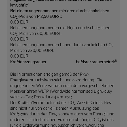
2
2
km/Jahr):
Bei einem angenommenen mittleren durchschnittlichen
CO
-Preis von 142,50 EUR/t
:
2
0,00 EUR
Bei einem angenommenen niedrigen durchschnittlichen
CO
-Preis von 60,00 EUR/t:
2
0,00 EUR
Bei einem angenommenen hohen durchschnittlichen CO
-
2
Preis von 220,00 EUR/t:
0,00 EUR
3
Kraftfahrzeugsteuer:
befristet steuerbefreit
Die Informationen erfolgen gemäß der Pkw-
Energieverbrauchskennzeichnungsverordnung. Die
angegebenen Werte wurden nach dem vorgeschriebenen
Messverfahren WLTP (Worldwide harmonised Light-duty
vehicles Test Procedures) ermittelt.
Der Kraftstoffverbrauch und der CO₂-Ausstoß eines Pkw
sind nicht nur von der effizienten Ausnutzung des
Kraftstoffs durch den Pkw, sondern auch vom Fahrstil und
anderen nichttechnischen Faktoren abhängig. CO₂ ist das
für die Erderwärmung hauptsächlich verantwortliche