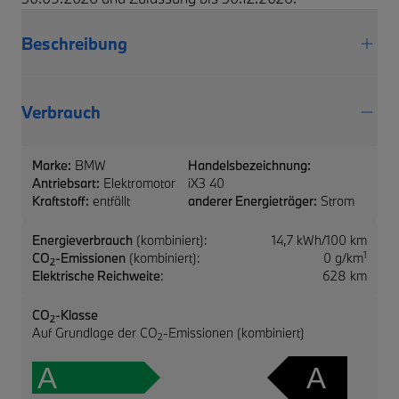
Beschreibung
Verbrauch
Marke:
BMW
Handelsbezeichnung:
Antriebsart:
Elektromotor
iX3 40
Kraftstoff:
entfällt
anderer Energieträger:
Strom
Energieverbrauch
(kombiniert):
14,7 kWh/100 km
1
CO
-Emissionen
(kombiniert):
0 g/km
2
Elektrische Reichweite
:
628 km
CO
-Klasse
2
Auf Grundlage der CO
-Emissionen (kombiniert)
2
A
A