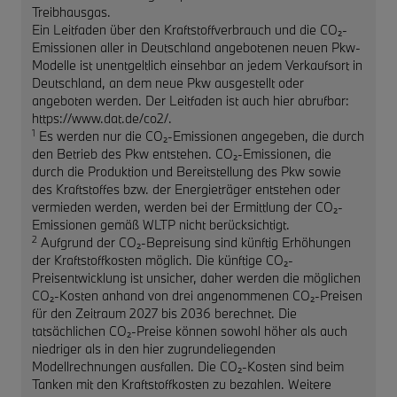
Treibhausgas.
Ein Leitfaden über den Kraftstoffverbrauch und die CO₂-
Emissionen aller in Deutschland angebotenen neuen Pkw-
Modelle ist unentgeltlich einsehbar an jedem Verkaufsort in
Deutschland, an dem neue Pkw ausgestellt oder
angeboten werden. Der Leitfaden ist auch hier abrufbar:
https://www.dat.de/co2/.
1
Es werden nur die CO₂-Emissionen angegeben, die durch
den Betrieb des Pkw entstehen. CO₂-Emissionen, die
durch die Produktion und Bereitstellung des Pkw sowie
des Kraftstoffes bzw. der Energieträger entstehen oder
vermieden werden, werden bei der Ermittlung der CO₂-
Emissionen gemäß WLTP nicht berücksichtigt.
2
Aufgrund der CO₂-Bepreisung sind künftig Erhöhungen
der Kraftstoffkosten möglich. Die künftige CO₂-
Preisentwicklung ist unsicher, daher werden die möglichen
CO₂-Kosten anhand von drei angenommenen CO₂-Preisen
für den Zeitraum 2027 bis 2036 berechnet. Die
tatsächlichen CO₂-Preise können sowohl höher als auch
niedriger als in den hier zugrundeliegenden
Modellrechnungen ausfallen. Die CO₂-Kosten sind beim
Tanken mit den Kraftstoffkosten zu bezahlen. Weitere