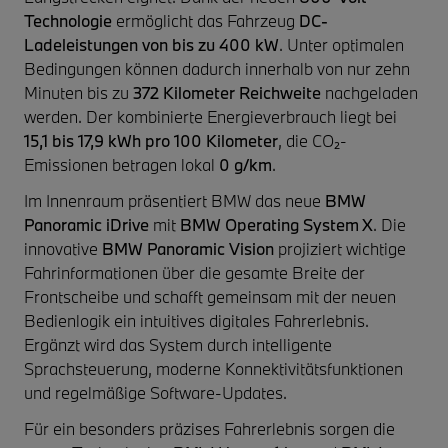
Technologie
ermöglicht das Fahrzeug
DC-
Ladeleistungen von bis zu 400 kW
. Unter optimalen
Bedingungen können dadurch innerhalb von nur zehn
Minuten bis zu
372 Kilometer Reichweite
nachgeladen
werden. Der kombinierte Energieverbrauch liegt bei
15,1 bis 17,9 kWh pro 100 Kilometer
, die CO₂-
Emissionen betragen lokal
0 g/km
.
Im Innenraum präsentiert BMW das neue
BMW
Panoramic iDrive
mit
BMW Operating System X
. Die
innovative
BMW Panoramic Vision
projiziert wichtige
Fahrinformationen über die gesamte Breite der
Frontscheibe und schafft gemeinsam mit der neuen
Bedienlogik ein intuitives digitales Fahrerlebnis.
Ergänzt wird das System durch intelligente
Sprachsteuerung, moderne Konnektivitätsfunktionen
und regelmäßige Software-Updates.
Für ein besonders präzises Fahrerlebnis sorgen die