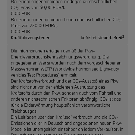
Bei einem angenommenen niedrigen durchschnittlichen
CO
-Preis von 60,00 EUR/t:
2
0,00 EUR
Bei einem angenommenen hohen durchschnittlichen CO
-
2
Preis von 220,00 EUR/t:
0,00 EUR
3
Kraftfahrzeugsteuer:
befristet steuerbefreit
Die Informationen erfolgen gemäß der Pkw-
Energieverbrauchskennzeichnungsverordnung. Die
angegebenen Werte wurden nach dem vorgeschriebenen
Messverfahren WLTP (Worldwide harmonised Light-duty
vehicles Test Procedures) ermittelt.
Der Kraftstoffverbrauch und der CO₂-Ausstoß eines Pkw
sind nicht nur von der effizienten Ausnutzung des
Kraftstoffs durch den Pkw, sondern auch vom Fahrstil und
anderen nichttechnischen Faktoren abhängig. CO₂ ist das
für die Erderwärmung hauptsächlich verantwortliche
Treibhausgas.
Ein Leitfaden über den Kraftstoffverbrauch und die CO₂-
Emissionen aller in Deutschland angebotenen neuen Pkw-
Modelle ist unentgeltlich einsehbar an jedem Verkaufsort in