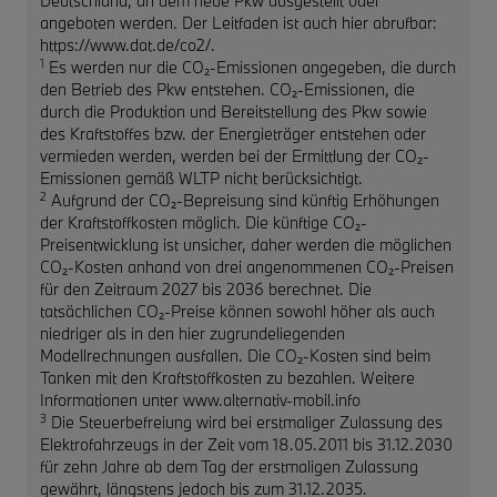
Deutschland, an dem neue Pkw ausgestellt oder
angeboten werden. Der Leitfaden ist auch hier abrufbar:
https://www.dat.de/co2/.
1
Es werden nur die CO₂-Emissionen angegeben, die durch
den Betrieb des Pkw entstehen. CO₂-Emissionen, die
durch die Produktion und Bereitstellung des Pkw sowie
des Kraftstoffes bzw. der Energieträger entstehen oder
vermieden werden, werden bei der Ermittlung der CO₂-
Emissionen gemäß WLTP nicht berücksichtigt.
2
Aufgrund der CO₂-Bepreisung sind künftig Erhöhungen
der Kraftstoffkosten möglich. Die künftige CO₂-
Preisentwicklung ist unsicher, daher werden die möglichen
CO₂-Kosten anhand von drei angenommenen CO₂-Preisen
für den Zeitraum 2027 bis 2036 berechnet. Die
tatsächlichen CO₂-Preise können sowohl höher als auch
niedriger als in den hier zugrundeliegenden
Modellrechnungen ausfallen. Die CO₂-Kosten sind beim
Tanken mit den Kraftstoffkosten zu bezahlen. Weitere
Informationen unter www.alternativ-mobil.info
3
Die Steuerbefreiung wird bei erstmaliger Zulassung des
Elektrofahrzeugs in der Zeit vom 18.05.2011 bis 31.12.2030
für zehn Jahre ab dem Tag der erstmaligen Zulassung
gewährt, längstens jedoch bis zum 31.12.2035.