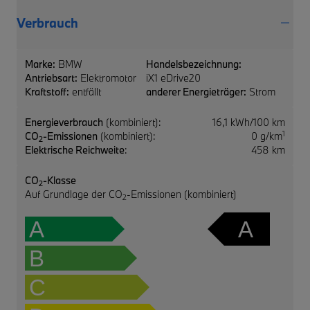
Verbrauch
Marke:
BMW
Handelsbezeichnung:
Antriebsart:
Elektromotor
iX1 eDrive20
Kraftstoff:
entfällt
anderer Energieträger:
Strom
Energieverbrauch
(kombiniert):
16,1 kWh/100 km
1
CO
-Emissionen
(kombiniert):
0 g/km
2
Elektrische Reichweite
:
458 km
CO
-Klasse
2
Auf Grundlage der CO
-Emissionen (kombiniert)
2
A
A
B
C