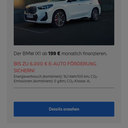
Der BMW iX1 ab
199 €
monatlich finanzieren.
BIS ZU 6.000 € E-AUTO FÖRDERUNG
SICHERN!
Energieverbrauch (kombiniert): 16,1 kWh/100 km
;
CO
-
2
Emissionen (kombiniert): 0 g/km
;
CO
-Klasse: A
;
2
Details ansehen