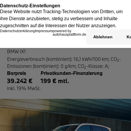
BMW iX1
BMW iX1
Energieverbrauch (kombiniert): 16,1 kWh/100 km
;
CO
-
2
Emissionen (kombiniert): 0 g/km
;
CO
-Klasse: A
;
2
Barpreis
Privatkunden-Finanzierung
39.242 €
199 € mtl.
inkl. 19% MwSt.