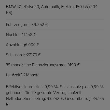
BMW iX1 eDrive20,
Automatik, Elektro, 150 kW (204
PS)
Fahrzeugpreis
39.242 €
Nachlass
11.148 €
Anzahlung
6.000 €
Schlussrate
27.170 €
35 monatliche Finanzierungsraten à
199 €
Laufzeit
36 Monate
Effektiver Jahreszins: 0,99 %. Sollzinssatz p.a.: 0,99 %
gebunden für die gesamte Vertragslaufzeit
.
Nettodarlehensbetrag: 33.242 €. Gesamtbetrag: 34.135
€.