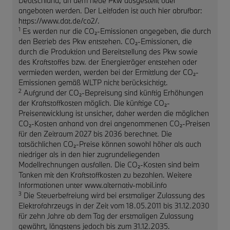
Deutschland, an dem neue Pkw ausgestellt oder
angeboten werden. Der Leitfaden ist auch hier abrufbar:
https://www.dat.de/co2/.
1
Es werden nur die CO₂-Emissionen angegeben, die durch
den Betrieb des Pkw entstehen. CO₂-Emissionen, die
durch die Produktion und Bereitstellung des Pkw sowie
des Kraftstoffes bzw. der Energieträger entstehen oder
vermieden werden, werden bei der Ermittlung der CO₂-
Emissionen gemäß WLTP nicht berücksichtigt.
2
Aufgrund der CO₂-Bepreisung sind künftig Erhöhungen
der Kraftstoffkosten möglich. Die künftige CO₂-
Preisentwicklung ist unsicher, daher werden die möglichen
CO₂-Kosten anhand von drei angenommenen CO₂-Preisen
für den Zeitraum 2027 bis 2036 berechnet. Die
tatsächlichen CO₂-Preise können sowohl höher als auch
niedriger als in den hier zugrundeliegenden
Modellrechnungen ausfallen. Die CO₂-Kosten sind beim
Tanken mit den Kraftstoffkosten zu bezahlen. Weitere
Informationen unter www.alternativ-mobil.info
3
Die Steuerbefreiung wird bei erstmaliger Zulassung des
Elektrofahrzeugs in der Zeit vom 18.05.2011 bis 31.12.2030
für zehn Jahre ab dem Tag der erstmaligen Zulassung
gewährt, längstens jedoch bis zum 31.12.2035.