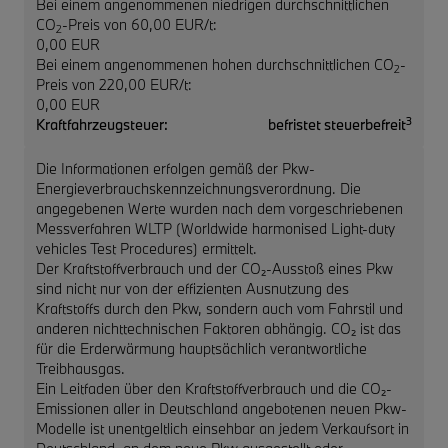
Bei einem angenommenen niedrigen durchschnittlichen
CO
-Preis von 60,00 EUR/t:
2
0,00 EUR
Bei einem angenommenen hohen durchschnittlichen CO
-
2
Preis von 220,00 EUR/t:
0,00 EUR
3
Kraftfahrzeugsteuer:
befristet steuerbefreit
Die Informationen erfolgen gemäß der Pkw-
Energieverbrauchskennzeichnungsverordnung. Die
angegebenen Werte wurden nach dem vorgeschriebenen
Messverfahren WLTP (Worldwide harmonised Light-duty
vehicles Test Procedures) ermittelt.
Der Kraftstoffverbrauch und der CO₂-Ausstoß eines Pkw
sind nicht nur von der effizienten Ausnutzung des
Kraftstoffs durch den Pkw, sondern auch vom Fahrstil und
anderen nichttechnischen Faktoren abhängig. CO₂ ist das
für die Erderwärmung hauptsächlich verantwortliche
Treibhausgas.
Ein Leitfaden über den Kraftstoffverbrauch und die CO₂-
Emissionen aller in Deutschland angebotenen neuen Pkw-
Modelle ist unentgeltlich einsehbar an jedem Verkaufsort in