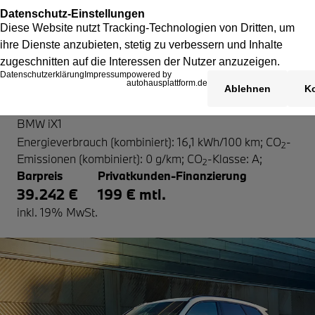
BMW iX1
BMW iX1
Energieverbrauch (kombiniert): 16,1 kWh/100 km
;
CO
-
2
Emissionen (kombiniert): 0 g/km
;
CO
-Klasse: A
;
2
Barpreis
Privatkunden-Finanzierung
39.242 €
199 € mtl.
inkl. 19% MwSt.