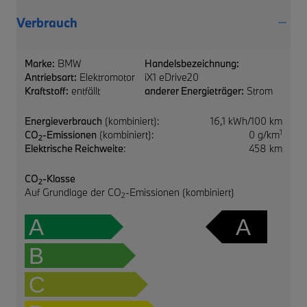
Verbrauch
Marke:
BMW
Handelsbezeichnung:
Antriebsart:
Elektromotor
iX1 eDrive20
Kraftstoff:
entfällt
anderer Energieträger:
Strom
Energieverbrauch
(kombiniert):
16,1 kWh/100 km
1
CO
-Emissionen
(kombiniert):
0 g/km
2
Elektrische Reichweite
:
458 km
CO
-Klasse
2
Auf Grundlage der CO
-Emissionen (kombiniert)
2
A
A
B
C