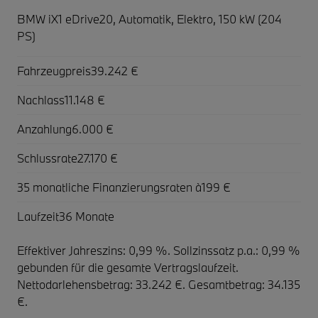
BMW iX1 eDrive20,
Automatik, Elektro, 150 kW (204
PS)
Fahrzeugpreis
39.242 €
Nachlass
11.148 €
Anzahlung
6.000 €
Schlussrate
27.170 €
35 monatliche Finanzierungsraten à
199 €
Laufzeit
36 Monate
Effektiver Jahreszins: 0,99 %. Sollzinssatz p.a.: 0,99 %
gebunden für die gesamte Vertragslaufzeit
.
Nettodarlehensbetrag: 33.242 €. Gesamtbetrag: 34.135
€.