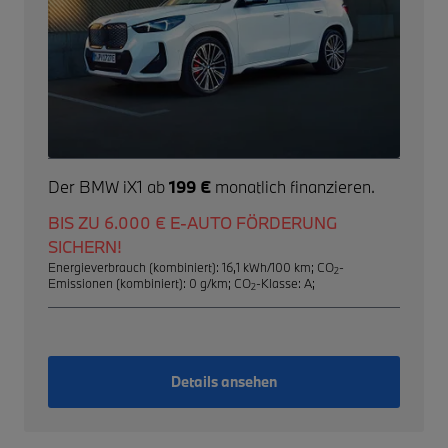
Der BMW iX1 ab
199 €
monatlich finanzieren.
BIS ZU 6.000 € E-AUTO FÖRDERUNG
SICHERN!
Energieverbrauch (kombiniert): 16,1 kWh/100 km
;
CO
-
2
Emissionen (kombiniert): 0 g/km
;
CO
-Klasse: A
;
2
Details ansehen