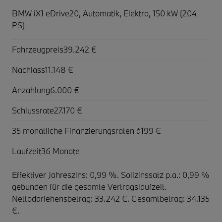
BMW iX1 eDrive20,
Automatik, Elektro, 150 kW (204
PS)
Fahrzeugpreis
39.242 €
Nachlass
11.148 €
Anzahlung
6.000 €
Schlussrate
27.170 €
35 monatliche Finanzierungsraten à
199 €
Laufzeit
36 Monate
Effektiver Jahreszins: 0,99 %. Sollzinssatz p.a.: 0,99 %
gebunden für die gesamte Vertragslaufzeit
.
Nettodarlehensbetrag: 33.242 €. Gesamtbetrag: 34.135
€.