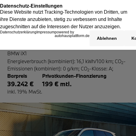
BMW iX1
BMW iX1
Energieverbrauch (kombiniert): 16,1 kWh/100 km
;
CO
-
2
Emissionen (kombiniert): 0 g/km
;
CO
-Klasse: A
;
2
Barpreis
Privatkunden-Finanzierung
39.242 €
199 € mtl.
inkl. 19% MwSt.