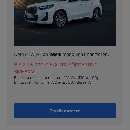
Der BMW iX1 ab
199 €
monatlich finanzieren.
BIS ZU 6.000 € E-AUTO FÖRDERUNG
SICHERN!
Energieverbrauch (kombiniert): 16,1 kWh/100 km
;
CO
-
2
Emissionen (kombiniert): 0 g/km
;
CO
-Klasse: A
;
2
Details ansehen