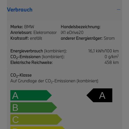
Verbrauch
Marke:
BMW
Handelsbezeichnung:
Antriebsart:
Elektromotor
iX1 eDrive20
Kraftstoff:
entfällt
anderer Energieträger:
Strom
Energieverbrauch
(kombiniert):
16,1 kWh/100 km
1
CO
-Emissionen
(kombiniert):
0 g/km
2
Elektrische Reichweite
:
458 km
CO
-Klasse
2
Auf Grundlage der CO
-Emissionen (kombiniert)
2
A
A
B
C