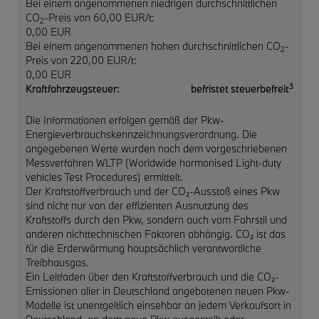
Bei einem angenommenen niedrigen durchschnittlichen
CO
-Preis von 60,00 EUR/t:
2
0,00 EUR
Bei einem angenommenen hohen durchschnittlichen CO
-
2
Preis von 220,00 EUR/t:
0,00 EUR
3
Kraftfahrzeugsteuer:
befristet steuerbefreit
Die Informationen erfolgen gemäß der Pkw-
Energieverbrauchskennzeichnungsverordnung. Die
angegebenen Werte wurden nach dem vorgeschriebenen
Messverfahren WLTP (Worldwide harmonised Light-duty
vehicles Test Procedures) ermittelt.
Der Kraftstoffverbrauch und der CO₂-Ausstoß eines Pkw
sind nicht nur von der effizienten Ausnutzung des
Kraftstoffs durch den Pkw, sondern auch vom Fahrstil und
anderen nichttechnischen Faktoren abhängig. CO₂ ist das
für die Erderwärmung hauptsächlich verantwortliche
Treibhausgas.
Ein Leitfaden über den Kraftstoffverbrauch und die CO₂-
Emissionen aller in Deutschland angebotenen neuen Pkw-
Modelle ist unentgeltlich einsehbar an jedem Verkaufsort in