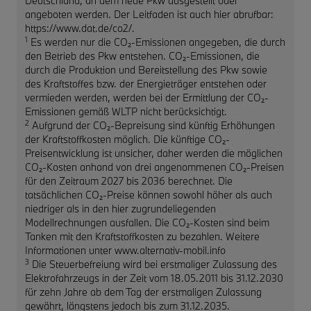
Deutschland, an dem neue Pkw ausgestellt oder
angeboten werden. Der Leitfaden ist auch hier abrufbar:
https://www.dat.de/co2/.
1
Es werden nur die CO₂-Emissionen angegeben, die durch
den Betrieb des Pkw entstehen. CO₂-Emissionen, die
durch die Produktion und Bereitstellung des Pkw sowie
des Kraftstoffes bzw. der Energieträger entstehen oder
vermieden werden, werden bei der Ermittlung der CO₂-
Emissionen gemäß WLTP nicht berücksichtigt.
2
Aufgrund der CO₂-Bepreisung sind künftig Erhöhungen
der Kraftstoffkosten möglich. Die künftige CO₂-
Preisentwicklung ist unsicher, daher werden die möglichen
CO₂-Kosten anhand von drei angenommenen CO₂-Preisen
für den Zeitraum 2027 bis 2036 berechnet. Die
tatsächlichen CO₂-Preise können sowohl höher als auch
niedriger als in den hier zugrundeliegenden
Modellrechnungen ausfallen. Die CO₂-Kosten sind beim
Tanken mit den Kraftstoffkosten zu bezahlen. Weitere
Informationen unter www.alternativ-mobil.info
3
Die Steuerbefreiung wird bei erstmaliger Zulassung des
Elektrofahrzeugs in der Zeit vom 18.05.2011 bis 31.12.2030
für zehn Jahre ab dem Tag der erstmaligen Zulassung
gewährt, längstens jedoch bis zum 31.12.2035.