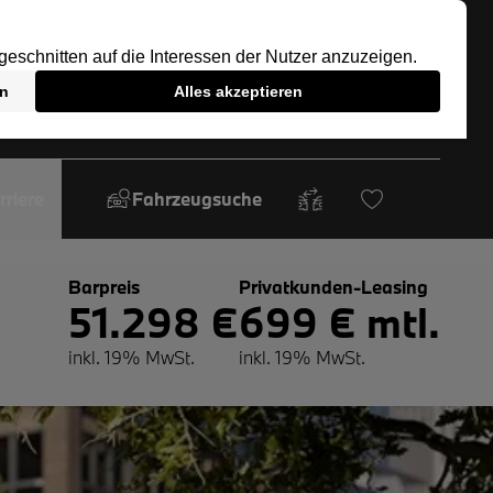
rriere
Fahrzeugsuche
Barpreis
Privatkunden-Leasing
51.298 €
699 € mtl.
inkl. 19% MwSt.
inkl. 19% MwSt.