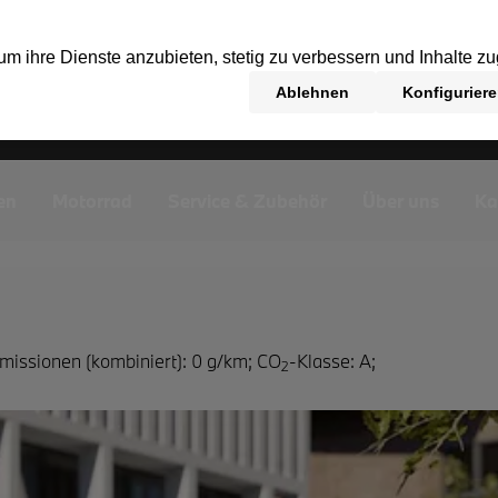
en
Motorrad
Service & Zubehör
Über uns
Ka
missionen (kombiniert): 0 g/km
;
CO
-Klasse: A
;
2