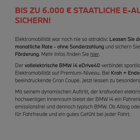
BIS ZU 6.000 € STAATLICHE E-
SICHERN!
Elektromobilität war noch nie so attraktiv:
Leasen Sie d
monatliche Rate - ohne Sonderzahlung
und sichern Sie
Förderung
. Mehr Infos finden Sie
hier
.
Der
vollelektrische BMW i4 eDrive40
verbindet sportl
Elektromobilität auf Premium-Niveau. Bei
Krah + Ender
beeindruckende Gran Coupé. Jetzt leasen zu besonders 
Mit seinem dynamischen Auftritt, der kraftvollen elek
hochwertigen Innenraum bietet der BMW i4 ein Fahrerleb
emissionsfrei und dennoch typisch BMW. Ob Alltag ode
für Fahrfreude und ein gutes Gefühl bei jeder Fahrt.