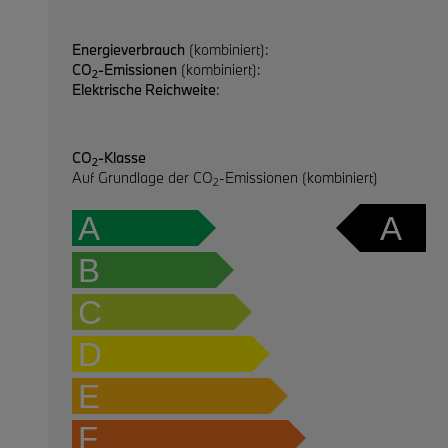
Energieverbrauch
(kombiniert):
CO
-Emissionen
(kombiniert):
2
Elektrische Reichweite
:
CO
-Klasse
2
Auf Grundlage der CO
-Emissionen (kombiniert)
2
A
A
B
C
D
E
F