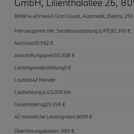
GmbH, Lilienthalallee 26, 
BMW i4 eDrive40 Gran Coupé,
Automatik, Elektro, 25
Fahrzeugpreis inkl. Sonderausstattung (UPE)
61.300 €
Nachlass
10.992 €
Anschaffungspreis
50.308 €
Leasingsonderzahlung
0 €
Laufzeit
42 Monate
Laufleistung p.a.
5.000 km
Gesamtbetrag
29.358 €
42 monatliche Leasingraten à
699 €
Überführungskosten: 990 €.