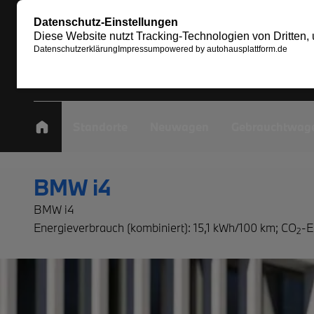
Standorte
Neuwagen
Gebrauchtwag
BMW i4
BMW i4
Energieverbrauch (kombiniert): 15,1 kWh/100 km
;
CO
-E
2