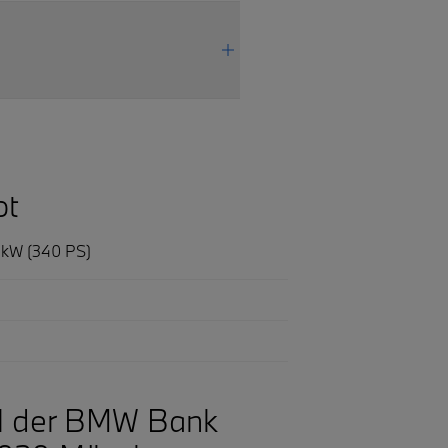
ot
0 kW (340 PS)
el der BMW Bank