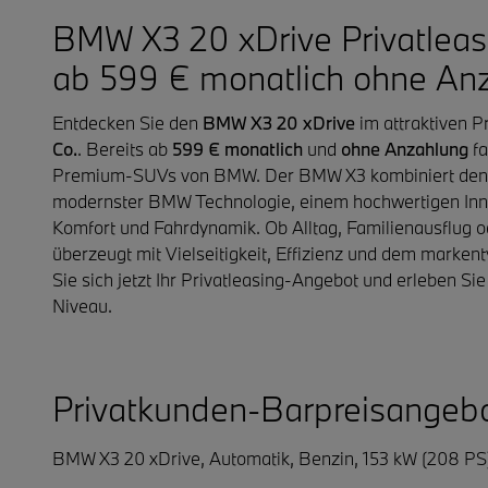
BMW X3 20 xDrive Privatlea
ab 599 € monatlich ohne An
Entdecken Sie den
BMW X3 20 xDrive
im attraktiven P
Co.
. Bereits ab
599 € monatlich
und
ohne Anzahlung
fa
Premium-SUVs von BMW. Der BMW X3 kombiniert den i
modernster BMW Technologie, einem hochwertigen In
Komfort und Fahrdynamik. Ob Alltag, Familienausflug 
überzeugt mit Vielseitigkeit, Effizienz und dem marke
Sie sich jetzt Ihr Privatleasing-Angebot und erleben S
Niveau.
Privatkunden-Barpreisangeb
BMW X3 20 xDrive,
Automatik, Benzin, 153 kW (208 PS