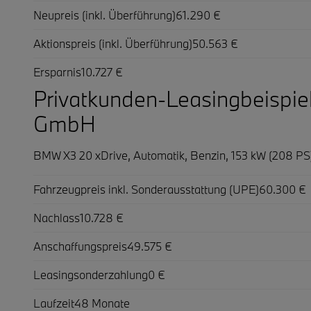
Neupreis (inkl. Überführung)
61.290 €
Aktionspreis (inkl. Überführung)
50.563 €
Ersparnis
10.727 €
Privatkunden-Leasingbeispi
GmbH
BMW X3 20 xDrive,
Automatik, Benzin, 153 kW (208 PS
Fahrzeugpreis inkl. Sonderausstattung (UPE)
60.300 €
Nachlass
10.728 €
Anschaffungspreis
49.575 €
Leasingsonderzahlung
0 €
Laufzeit
48 Monate