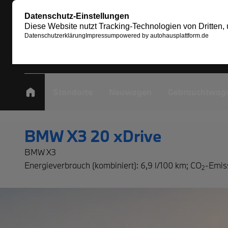
Standorte
Neuwagen
Gebrauchtwag
BMW X3 20 xDrive
BMW X3
Energieverbrauch (kombiniert): 6,9 l/100 km
;
CO
-Emis
2