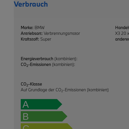
Verbrauch
Marke:
BMW
Handel
Antriebsart:
Verbrennungsmotor
X3 20 x
Kraftstoff:
Super
anderer
Energieverbrauch
(kombiniert):
CO
-Emissionen
(kombiniert):
2
CO
-Klasse
2
Auf Grundlage der CO
-Emissionen (kombiniert)
2
A
B
C