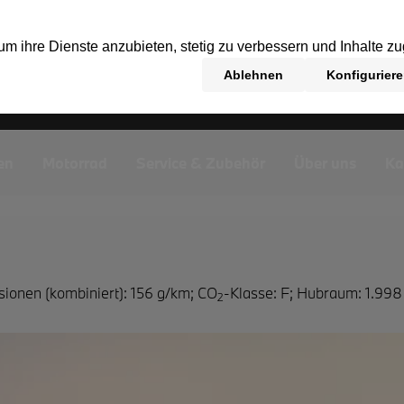
en
Motorrad
Service & Zubehör
Über uns
Ka
sionen (kombiniert): 156 g/km
;
CO
-Klasse: F
;
Hubraum: 1.998
2