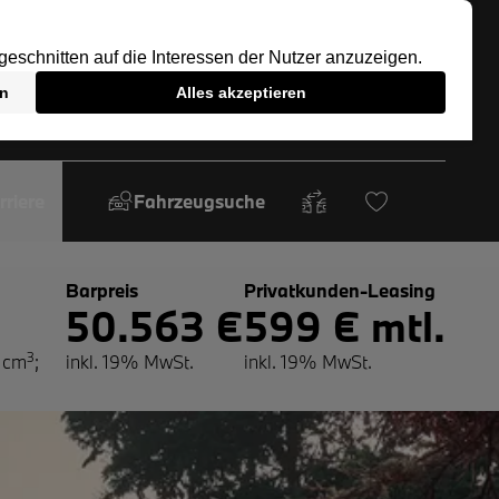
rriere
Fahrzeugsuche
Barpreis
Privatkunden-Leasing
50.563 €
599 € mtl.
3
 cm
;
inkl. 19% MwSt.
inkl. 19% MwSt.