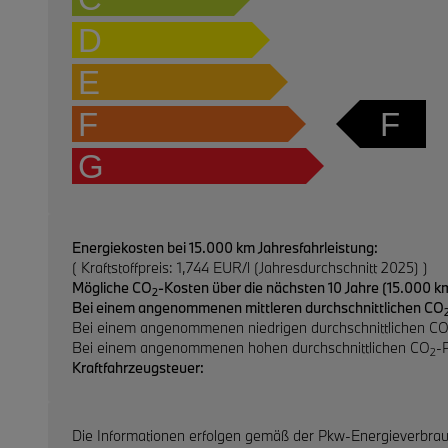
D
E
F
F
G
Energiekosten bei 15.000 km Jahresfahrleistung:
( Kraftstoffpreis: 1,744 EUR/l (Jahresdurchschnitt 2025) )
Mögliche CO
-Kosten über die nächsten 10 Jahre (15.000 km
2
Bei einem angenommenen mittleren durchschnittlichen CO
Bei einem angenommenen niedrigen durchschnittlichen C
Bei einem angenommenen hohen durchschnittlichen CO
-
2
Kraftfahrzeugsteuer:
Die Informationen erfolgen gemäß der Pkw-Energieverbra