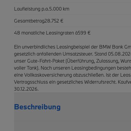
Laufleistung p.a.
5.000 km
Gesamtbetrag
28.752 €
48 monatliche Leasingraten à
599 €
Ein unverbindliches Leasingbeispiel der BMW Bank Gmb
gesetzlich anfallenden Umsatzsteuer. Stand 05.08.202
unser Gute-Fahrt-Paket (Überführung, Zulassung, Wuns
voller Tank). Nach unseren Leasingbedingungen besteht
eine Vollkaskoversicherung abzuschließen. Ist der Leas
Ver­trags­schluss ein ge­setz­liches Wider­rufs­recht. Ka
30.12.2026.
Beschreibung