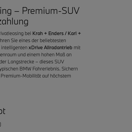
sing – Premium-SUV
zahlung
rivatleasing bei
Krah + Enders / Karl +
hren Sie eines der beliebtesten
ntelligenten
xDrive Allradantrieb
mit
nenraum und einem hohen Maß an
oder Langstrecke – dieses SUV
ntypischen BMW Fahrerlebnis. Sichern
ie Premium-Mobilität auf höchstem
ot
)