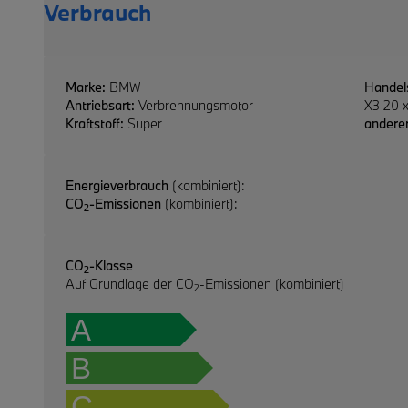
Verbrauch
Marke:
BMW
Handel
Antriebsart:
Verbrennungsmotor
X3 20 x
Kraftstoff:
Super
anderer
Energieverbrauch
(kombiniert):
CO
-Emissionen
(kombiniert):
2
CO
-Klasse
2
Auf Grundlage der CO
-Emissionen (kombiniert)
2
A
B
C