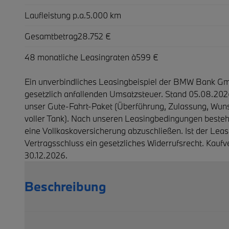
Laufleistung p.a.
5.000 km
Gesamtbetrag
28.752 €
48 monatliche Leasingraten à
599 €
Ein unverbindliches Leasingbeispiel der BMW Bank Gmb
gesetzlich anfallenden Umsatzsteuer. Stand 05.08.202
unser Gute-Fahrt-Paket (Überführung, Zulassung, Wuns
voller Tank). Nach unseren Leasingbedingungen besteht
eine Vollkaskoversicherung abzuschließen. Ist der Leas
Ver­trags­schluss ein ge­setz­liches Wider­rufs­recht. Ka
30.12.2026.
Beschreibung