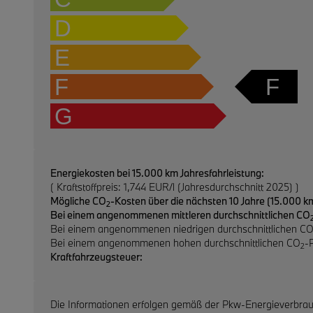
D
E
F
F
G
Energiekosten bei 15.000 km Jahresfahrleistung:
( Kraftstoffpreis: 1,744 EUR/l (Jahresdurchschnitt 2025) )
Mögliche CO
-Kosten über die nächsten 10 Jahre (15.000 km
2
Bei einem angenommenen mittleren durchschnittlichen CO
Bei einem angenommenen niedrigen durchschnittlichen C
Bei einem angenommenen hohen durchschnittlichen CO
-
2
Kraftfahrzeugsteuer:
Die Informationen erfolgen gemäß der Pkw-Energieverbra