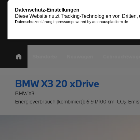
Standorte
Neuwagen
Gebrauchtwag
BMW X3 20 xDrive
BMW X3
Energieverbrauch (kombiniert): 6,9 l/100 km
;
CO
-Emis
2