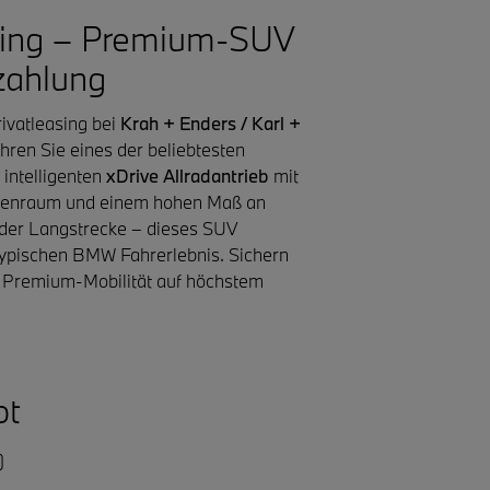
sing – Premium-SUV
zahlung
rivatleasing bei
Krah + Enders / Karl +
hren Sie eines der beliebtesten
ntelligenten
xDrive Allradantrieb
mit
nenraum und einem hohen Maß an
oder Langstrecke – dieses SUV
ntypischen BMW Fahrerlebnis. Sichern
ie Premium-Mobilität auf höchstem
ot
)