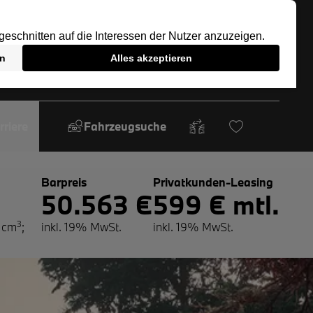
rriere
Fahrzeugsuche
Barpreis
Privatkunden-Leasing
50.563 €
599 € mtl.
3
 cm
;
inkl. 19% MwSt.
inkl. 19% MwSt.