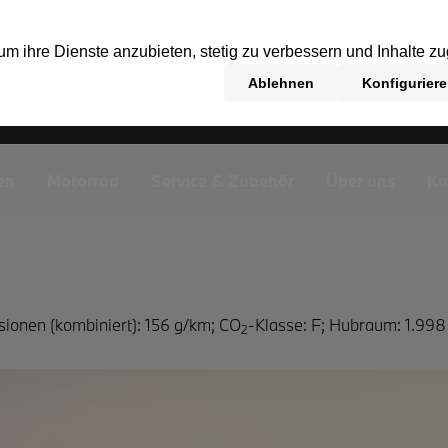
en
Motorrad
Service & Zubehör
Über uns
Ka
sionen (kombiniert): 156 g/km
;
CO
-Klasse: F
;
Hubraum: 1.998
2