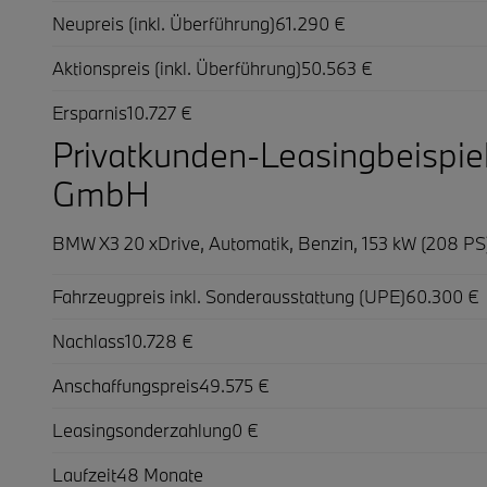
Neupreis (inkl. Überführung)
61.290 €
Aktionspreis (inkl. Überführung)
50.563 €
Ersparnis
10.727 €
Privatkunden-Leasingbeispi
GmbH
BMW X3 20 xDrive,
Automatik, Benzin, 153 kW (208 PS
Fahrzeugpreis inkl. Sonderausstattung (UPE)
60.300 €
Nachlass
10.728 €
Anschaffungspreis
49.575 €
Leasingsonderzahlung
0 €
Laufzeit
48 Monate