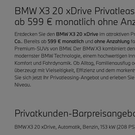
BMW X3 20 xDrive Privatlea
ab 599 € monatlich ohne An
Entdecken Sie den
BMW X3 20 xDrive
im attraktiven P
Co.
. Bereits ab
599 € monatlich
und
ohne Anzahlung
fa
Premium-SUVs von BMW. Der BMW X3 kombiniert den i
modernster BMW Technologie, einem hochwertigen In
Komfort und Fahrdynamik. Ob Alltag, Familienausflug 
überzeugt mit Vielseitigkeit, Effizienz und dem marke
Sie sich jetzt Ihr Privatleasing-Angebot und erleben S
Niveau.
Privatkunden-Barpreisangeb
BMW X3 20 xDrive,
Automatik, Benzin, 153 kW (208 PS