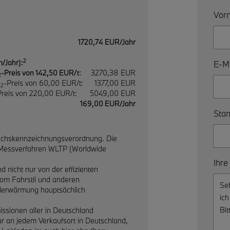
Vorn
1720,74 EUR/Jahr
2
/Jahr):
E-Ma
-Preis von 142,50 EUR/t
:
3270,38 EUR
2
O
-Preis von 60,00 EUR/t:
1377,00 EUR
2
Preis von 220,00 EUR/t:
5049,00 EUR
169,00 EUR/Jahr
Stan
uchskennzeichnungsverordnung. Die
Messverfahren WLTP (Worldwide
Ihre
 nicht nur von der effizienten
vom Fahrstil und anderen
Erderwärmung hauptsächlich
issionen aller in Deutschland
r an jedem Verkaufsort in Deutschland,