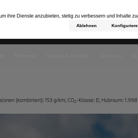
en
Motorrad
Service & Zubehör
Über uns
Ka
sionen (kombiniert): 153 g/km
;
CO
-Klasse: E
;
Hubraum: 1.998
2