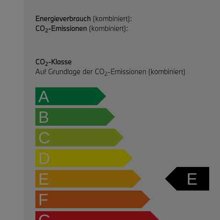
Energieverbrauch
(kombiniert):
CO
-Emissionen
(kombiniert):
2
CO
-Klasse
2
Auf Grundlage der CO
-Emissionen (kombiniert)
2
A
B
C
D
E
E
F