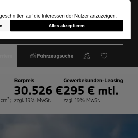
rriere
Fahrzeugsuche
Barpreis
Gewerbekunden-Leasing
30.526 €
295 € mtl.
3
 cm
;
zzgl. 19% MwSt.
zzgl. 19% MwSt.