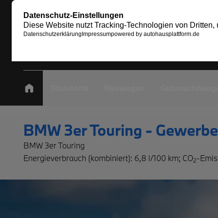
Standorte
Neuwagen
Gebrauchtwag
BMW 3er Touring - Gewerbe
BMW 3er Touring
Energieverbrauch (kombiniert): 6,8 l/100 km
;
CO
-Emis
2