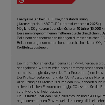
G
Energiekosten bei 15.000 km Jahresfahrleistung:
( Kraftstoffpreis: 1,687 EUR/l (Jahresdurchschnitt 2025) )
Mögliche CO
-Kosten über die nächsten 10 Jahre (15.000 km
2
Bei einem angenommenen mittleren durchschnittlichen CO
Bei einem angenommenen niedrigen durchschnittlichen C
Bei einem angenommenen hohen durchschnittlichen CO
-
2
Kraftfahrzeugsteuer:
Die Informationen erfolgen gemäß der Pkw-Energieverbra
angegebenen Werte wurden nach dem vorgeschriebenen 
harmonised Light-duty vehicles Test Procedures) ermittelt.
Der Kraftstoffverbrauch und der CO₂-Ausstoß eines Pkw sind
Ausnutzung des Kraftstoffs durch den Pkw, sondern auch 
nichttechnischen Faktoren abhängig. CO₂ ist das für die 
verantwortliche Treibhausgas.
Ein Leitfaden über den Kraftstoffverbrauch und die CO₂-Em
angebotenen neuen Pkw-Modelle ist unentgeltlich einsehba