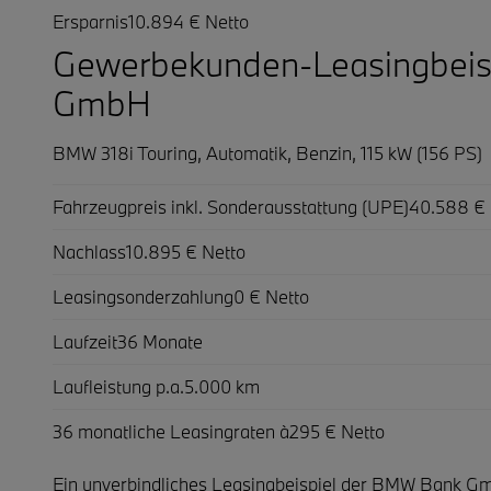
Ersparnis
10.894 € Netto
Gewerbekunden-Leasingbeis
GmbH
BMW 318i Touring,
Automatik, Benzin, 115 kW (156 PS)
Fahrzeugpreis inkl. Sonderausstattung (UPE)
40.588 € 
Nachlass
10.895 € Netto
Leasingsonderzahlung
0 € Netto
Laufzeit
36 Monate
Laufleistung p.a.
5.000 km
36 monatliche Leasingraten à
295 € Netto
Ein unverbindliches Leasingbeispiel der BMW Bank Gmb