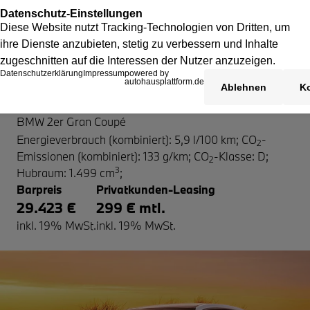
BMW 2er Gran Coupé
BMW 2er Gran Coupé
Energieverbrauch (kombiniert): 5,9 l/100 km
;
CO
-
2
Emissionen (kombiniert): 133 g/km
;
CO
-Klasse: D
;
2
3
Hubraum: 1.499 cm
;
Barpreis
Privatkunden-Leasing
29.423 €
299 € mtl.
inkl. 19% MwSt.
inkl. 19% MwSt.