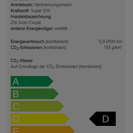
Antriebsart:
Verbrennungsmotor
Kraftstoff:
Super E10
Handelsbezeichnung:
216 Gran Coupé
anderer Energieträger:
entfällt
Energieverbrauch
(kombiniert):
5,9 l/100 km
1
CO
-Emissionen
(kombiniert):
133 g/km
2
CO
-Klasse
2
Auf Grundlage der CO
-Emissionen (kombiniert)
2
A
B
C
D
D
E