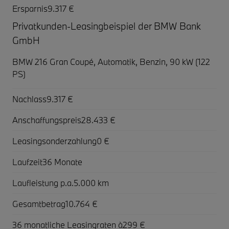
Ersparnis
9.317 €
Privatkunden-Leasingbeispiel der BMW Bank
GmbH
BMW 216 Gran Coupé,
Automatik, Benzin, 90 kW (122
PS)
Nachlass
9.317 €
Anschaffungspreis
28.433 €
Leasingsonderzahlung
0 €
Laufzeit
36 Monate
Laufleistung p.a.
5.000 km
Gesamtbetrag
10.764 €
36 monatliche Leasingraten à
299 €