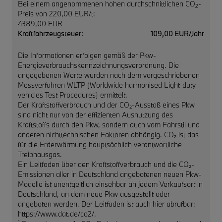
Bei einem angenommenen hohen durchschnittlichen CO
-
2
Preis von 220,00 EUR/t:
4389,00 EUR
Kraftfahrzeugsteuer:
109,00 EUR/Jahr
Die Informationen erfolgen gemäß der Pkw-
Energieverbrauchskennzeichnungsverordnung. Die
angegebenen Werte wurden nach dem vorgeschriebenen
Messverfahren WLTP (Worldwide harmonised Light-duty
vehicles Test Procedures) ermittelt.
Der Kraftstoffverbrauch und der CO₂-Ausstoß eines Pkw
sind nicht nur von der effizienten Ausnutzung des
Kraftstoffs durch den Pkw, sondern auch vom Fahrstil und
anderen nichttechnischen Faktoren abhängig. CO₂ ist das
für die Erderwärmung hauptsächlich verantwortliche
Treibhausgas.
Ein Leitfaden über den Kraftstoffverbrauch und die CO₂-
Emissionen aller in Deutschland angebotenen neuen Pkw-
Modelle ist unentgeltlich einsehbar an jedem Verkaufsort in
Deutschland, an dem neue Pkw ausgestellt oder
angeboten werden. Der Leitfaden ist auch hier abrufbar:
https://www.dat.de/co2/.
1