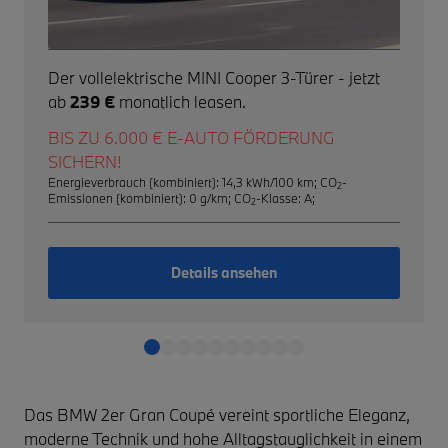
Der vollelektrische MINI Cooper 3-Türer - jetzt
ab
239 €
monatlich leasen.
BIS ZU 6.000 € E-AUTO FÖRDERUNG
SICHERN!
Energieverbrauch (kombiniert): 14,3 kWh/100 km
;
CO
-
2
Emissionen (kombiniert): 0 g/km
;
CO
-Klasse: A
;
2
Details ansehen
Das BMW 2er Gran Coupé vereint sportliche Eleganz,
moderne Technik und hohe Alltagstauglichkeit in einem