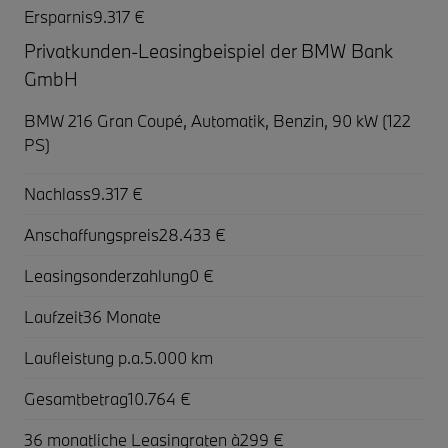
Ersparnis
9.317 €
Privatkunden-Leasingbeispiel der BMW Bank
GmbH
BMW 216 Gran Coupé,
Automatik, Benzin, 90 kW (122
PS)
Nachlass
9.317 €
Anschaffungspreis
28.433 €
Leasingsonderzahlung
0 €
Laufzeit
36 Monate
Laufleistung p.a.
5.000 km
Gesamtbetrag
10.764 €
36 monatliche Leasingraten à
299 €