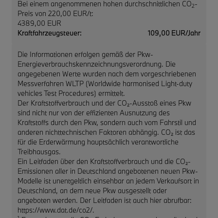
Bei einem angenommenen hohen durchschnittlichen CO
-
2
Preis von 220,00 EUR/t:
4389,00 EUR
Kraftfahrzeugsteuer:
109,00 EUR/Jahr
Die Informationen erfolgen gemäß der Pkw-
Energieverbrauchskennzeichnungsverordnung. Die
angegebenen Werte wurden nach dem vorgeschriebenen
Messverfahren WLTP (Worldwide harmonised Light-duty
vehicles Test Procedures) ermittelt.
Der Kraftstoffverbrauch und der CO₂-Ausstoß eines Pkw
sind nicht nur von der effizienten Ausnutzung des
Kraftstoffs durch den Pkw, sondern auch vom Fahrstil und
anderen nichttechnischen Faktoren abhängig. CO₂ ist das
für die Erderwärmung hauptsächlich verantwortliche
Treibhausgas.
Ein Leitfaden über den Kraftstoffverbrauch und die CO₂-
Emissionen aller in Deutschland angebotenen neuen Pkw-
Modelle ist unentgeltlich einsehbar an jedem Verkaufsort in
Deutschland, an dem neue Pkw ausgestellt oder
angeboten werden. Der Leitfaden ist auch hier abrufbar:
https://www.dat.de/co2/.
1