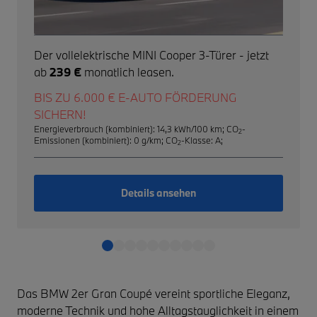
Der vollelektrische MINI Cooper 3-Türer - jetzt
ab
239 €
monatlich leasen.
BIS ZU 6.000 € E-AUTO FÖRDERUNG
SICHERN!
Energieverbrauch (kombiniert): 14,3 kWh/100 km
;
CO
-
2
Emissionen (kombiniert): 0 g/km
;
CO
-Klasse: A
;
2
Details ansehen
Das BMW 2er Gran Coupé vereint sportliche Eleganz,
moderne Technik und hohe Alltagstauglichkeit in einem