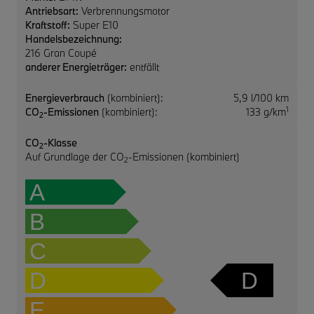
Antriebsart:
Verbrennungsmotor
Kraftstoff:
Super E10
Handelsbezeichnung:
216 Gran Coupé
anderer Energieträger:
entfällt
Energieverbrauch
(kombiniert):
5,9 l/100 km
1
CO
-Emissionen
(kombiniert):
133 g/km
2
CO
-Klasse
2
Auf Grundlage der CO
-Emissionen (kombiniert)
2
A
B
C
D
D
E