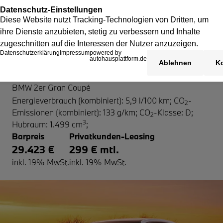
BMW 2er Gran Coupé
BMW 2er Gran Coupé
Energieverbrauch (kombiniert): 5,9 l/100 km
;
CO
-
2
Emissionen (kombiniert): 133 g/km
;
CO
-Klasse: D
;
2
3
Hubraum: 1.499 cm
;
Barpreis
Privatkunden-Leasing
29.423 €
299 € mtl.
inkl. 19% MwSt.
inkl. 19% MwSt.