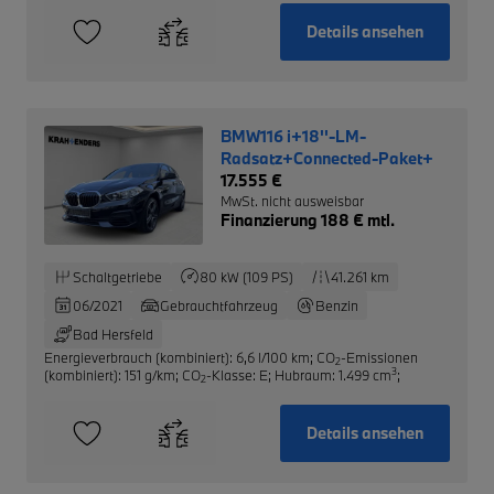
Details ansehen
BMW116 i+18''-LM-
Radsatz+Connected-Paket+
17.555 €
MwSt. nicht ausweisbar
Finanzierung 188 € mtl.
Schaltgetriebe
80 kW (109 PS)
41.261 km
06/2021
Gebrauchtfahrzeug
Benzin
Bad Hersfeld
Energieverbrauch (kombiniert): 6,6 l/100 km
;
CO
-Emissionen
2
3
(kombiniert): 151 g/km
;
CO
-Klasse: E
;
Hubraum: 1.499 cm
;
2
Details ansehen