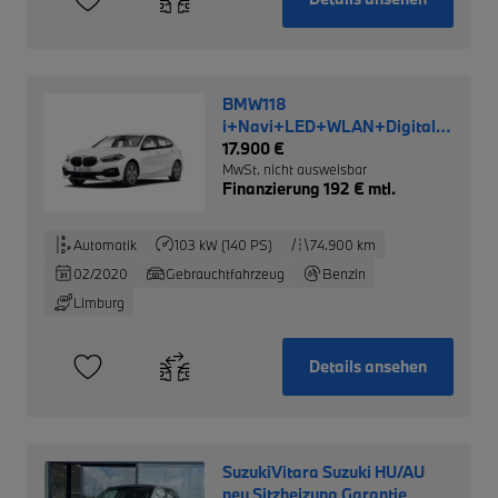
BMW118
i+Navi+LED+WLAN+Digitales
Cockpit+SHZ+PDCv+h
17.900 €
MwSt. nicht ausweisbar
Finanzierung 192 € mtl.
Automatik
103 kW (140 PS)
74.900 km
02/2020
Gebrauchtfahrzeug
Benzin
Limburg
Details ansehen
SuzukiVitara Suzuki HU/AU
neu Sitzheizung Garantie