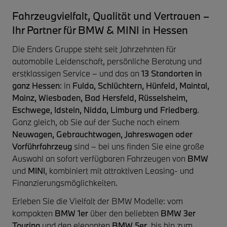
Fahrzeugvielfalt, Qualität und Vertrauen –
Ihr Partner für BMW & MINI in Hessen
Die Enders Gruppe steht seit Jahrzehnten für
automobile Leidenschaft, persönliche Beratung und
erstklassigen Service – und das an
13 Standorten in
ganz Hessen
: in
Fulda, Schlüchtern, Hünfeld, Maintal,
Mainz, Wiesbaden, Bad Hersfeld, Rüsselsheim,
Eschwege, Idstein, Nidda, Limburg und Friedberg
.
Ganz gleich, ob Sie auf der Suche nach einem
Neuwagen, Gebrauchtwagen, Jahreswagen oder
Vorführfahrzeug
sind – bei uns finden Sie eine große
Auswahl an sofort verfügbaren Fahrzeugen von
BMW
und
MINI
, kombiniert mit attraktiven Leasing- und
Finanzierungsmöglichkeiten.
Erleben Sie die Vielfalt der BMW Modelle: vom
kompakten
BMW 1er
über den beliebten
BMW 3er
Touring
und den eleganten
BMW 5er
, bis hin zum