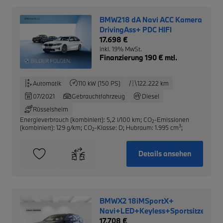
BMW218 dA Navi ACC Kamera
DrivingAss+ PDC HIFI
17.698 €
inkl. 19% MwSt.
Finanzierung 190 € mtl.
Automatik
110 kW (150 PS)
122.222 km
07/2021
Gebrauchtfahrzeug
Diesel
Rüsselsheim
Energieverbrauch (kombiniert): 5,2 l/100 km
;
CO
-Emissionen
2
3
(kombiniert): 129 g/km
;
CO
-Klasse: D
;
Hubraum: 1.995 cm
;
2
Details ansehen
BMWX2 18iMSportX+
Navi+LED+Keyless+Sportsitze+PD
17.708 €