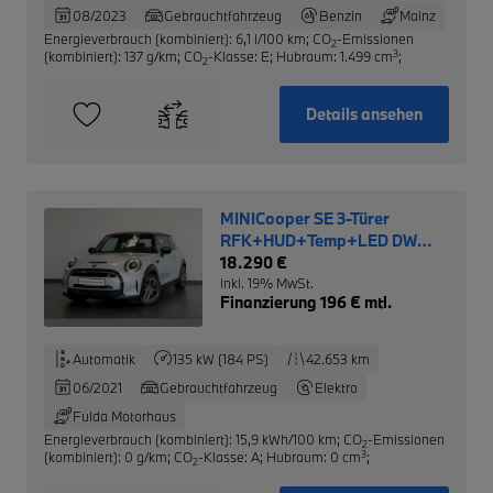
08/2023
Gebrauchtfahrzeug
Benzin
Mainz
Energieverbrauch (kombiniert): 6,1 l/100 km
;
CO
-Emissionen
2
3
(kombiniert): 137 g/km
;
CO
-Klasse: E
;
Hubraum: 1.499 cm
;
2
Details ansehen
MINICooper SE 3-Türer
RFK+HUD+Temp+LED DW
0,25%
18.290 €
inkl. 19% MwSt.
Finanzierung 196 € mtl.
Automatik
135 kW (184 PS)
42.653 km
06/2021
Gebrauchtfahrzeug
Elektro
Fulda Motorhaus
Energieverbrauch (kombiniert): 15,9 kWh/100 km
;
CO
-Emissionen
2
3
(kombiniert): 0 g/km
;
CO
-Klasse: A
;
Hubraum: 0 cm
;
2