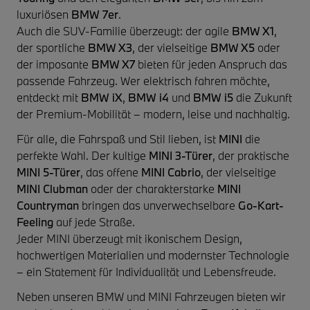
luxuriösen
BMW 7er
.
Auch die SUV-Familie überzeugt: der agile
BMW X1
,
der sportliche
BMW X3
, der vielseitige
BMW X5
oder
der imposante
BMW X7
bieten für jeden Anspruch das
passende Fahrzeug. Wer elektrisch fahren möchte,
entdeckt mit
BMW iX
,
BMW i4
und
BMW i5
die Zukunft
der Premium-Mobilität – modern, leise und nachhaltig.
Für alle, die Fahrspaß und Stil lieben, ist
MINI
die
perfekte Wahl. Der kultige
MINI 3-Türer
, der praktische
MINI 5-Türer
, das offene
MINI Cabrio
, der vielseitige
MINI Clubman
oder der charakterstarke
MINI
Countryman
bringen das unverwechselbare
Go-Kart-
Feeling
auf jede Straße.
Jeder MINI überzeugt mit ikonischem Design,
hochwertigen Materialien und modernster Technologie
– ein Statement für Individualität und Lebensfreude.
Neben unseren BMW und MINI Fahrzeugen bieten wir