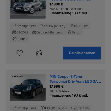
17.990 €
MwSt. nicht ausweisbar
Finanzierung 193 € mtl.
Schaltgetriebe
95 kW (129 PS)
46.900 km
03/2022
Gebrauchtfahrzeug
Benzin
Hünfeld
Details ansehen
MINICooper 3-Türer
Tempomat Driv Assis LED DAB
SHZ
17.998 €
inkl. 19% MwSt.
Finanzierung 193 € mtl.
Schaltgetriebe
100 kW (136 PS)
70.107 km