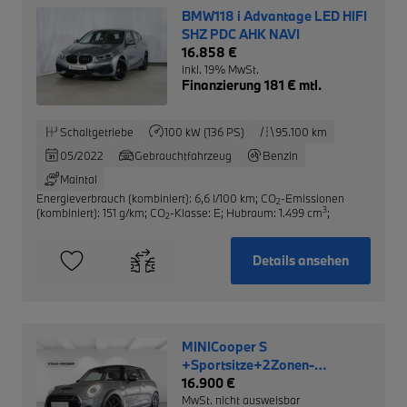
BMW118 i Advantage LED HIFI
SHZ PDC AHK NAVI
16.858 €
inkl. 19% MwSt.
Finanzierung 181 € mtl.
Schaltgetriebe
100 kW (136 PS)
95.100 km
05/2022
Gebrauchtfahrzeug
Benzin
Maintal
Energieverbrauch (kombiniert): 6,6 l/100 km
;
CO
-Emissionen
2
3
(kombiniert): 151 g/km
;
CO
-Klasse: E
;
Hubraum: 1.499 cm
;
2
Details ansehen
MINICooper S
+Sportsitze+2Zonen-
Klimaautom+SHZ+PDCv+h
16.900 €
MwSt. nicht ausweisbar