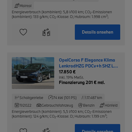
Maintal
Energieverbrauch (kombiniert): 5,8 l/100 km
;
CO
-Emissionen
2
3
(kombiniert): 133 g/km
;
CO
-Klasse: D
;
Hubraum: 1.998 cm
;
2
Details ansehen
OpelCorsa F Elegance Klima
LenkradHZG PDCv+h SHZ LED
ALU
17.850 €
inkl. 19% MwSt.
Finanzierung 201 € mtl.
Schaltgetriebe
74 kW (101 PS)
17.487 km
11/2022
Gebrauchtfahrzeug
Benzin
Hünfeld
Energieverbrauch (kombiniert): 5,5 l/100 km
;
CO
-Emissionen
2
3
(kombiniert): 124 g/km
;
CO
-Klasse: D
;
Hubraum: 1.199 cm
;
2
Details ansehen