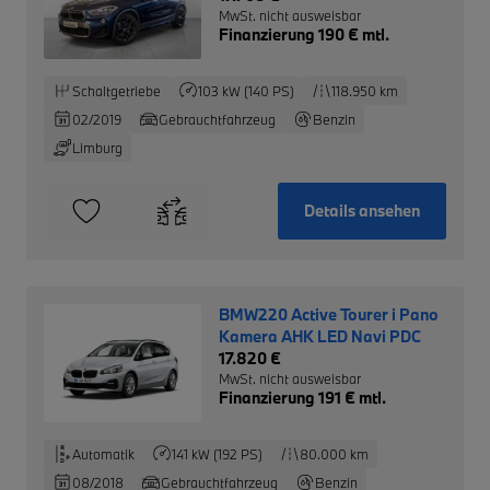
MwSt. nicht ausweisbar
Finanzierung 190 € mtl.
Schaltgetriebe
103 kW (140 PS)
118.950 km
02/2019
Gebrauchtfahrzeug
Benzin
Limburg
Details ansehen
BMW220 Active Tourer i Pano
Kamera AHK LED Navi PDC
17.820 €
MwSt. nicht ausweisbar
Finanzierung 191 € mtl.
Automatik
141 kW (192 PS)
80.000 km
08/2018
Gebrauchtfahrzeug
Benzin