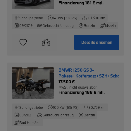
Finanzierung 181 € mtl.
Schaltgetriebe
141 kW (192 PS)
101.600 km
09/2019
Gebrauchtfahrzeug
Benzin
Idstein
Details ansehen
BMWR 1250 GS 3-
Pakete+Koffersatz+SZH+Schaltassi
17.500 €
MwSt. nicht ausweisbar
Finanzierung 188 € mtl.
Schaltgetriebe
100 kW (136 PS)
30.759 km
03/2021
Gebrauchtfahrzeug
Benzin
Bad Hersfeld