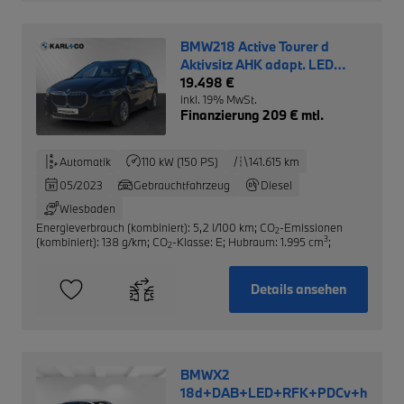
BMW218 Active Tourer d
Aktivsitz AHK adapt. LED
Sonnenschutz
19.498 €
inkl. 19% MwSt.
Finanzierung 209 € mtl.
Automatik
110 kW (150 PS)
141.615 km
05/2023
Gebrauchtfahrzeug
Diesel
Wiesbaden
Energieverbrauch (kombiniert): 5,2 l/100 km
;
CO
-Emissionen
2
3
(kombiniert): 138 g/km
;
CO
-Klasse: E
;
Hubraum: 1.995 cm
;
2
Details ansehen
BMWX2
18d+DAB+LED+RFK+PDCv+h+SHZ+