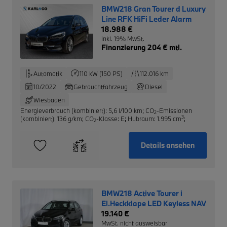
BMW218 Gran Tourer d Luxury
Line RFK HiFi Leder Alarm
18.988 €
inkl. 19% MwSt.
Finanzierung 204 € mtl.
Automatik
110 kW (150 PS)
112.016 km
10/2022
Gebrauchtfahrzeug
Diesel
Wiesbaden
Energieverbrauch (kombiniert): 5,6 l/100 km
;
CO
-Emissionen
2
3
(kombiniert): 136 g/km
;
CO
-Klasse: E
;
Hubraum: 1.995 cm
;
2
Details ansehen
BMW218 Active Tourer i
El.Heckklape LED Keyless NAV
19.140 €
MwSt. nicht ausweisbar