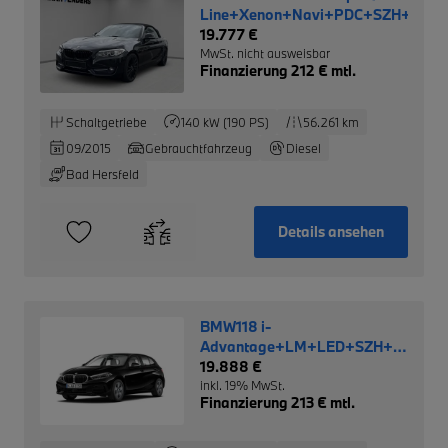
Line+Xenon+Navi+PDC+SZH+HiFi+
19.777 €
MwSt. nicht ausweisbar
Finanzierung 212 € mtl.
Schaltgetriebe
140 kW (190 PS)
56.261 km
09/2015
Gebrauchtfahrzeug
Diesel
Bad Hersfeld
Details ansehen
BMW118 i-
Advantage+LM+LED+SZH+WLAN+P
Cockpit+
19.888 €
inkl. 19% MwSt.
Finanzierung 213 € mtl.