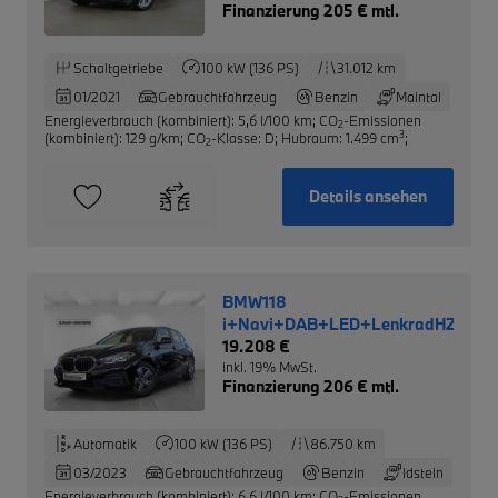
Finanzierung 205 € mtl.
Schaltgetriebe
100 kW (136 PS)
31.012 km
01/2021
Gebrauchtfahrzeug
Benzin
Maintal
Energieverbrauch (kombiniert): 5,6 l/100 km
;
CO
-Emissionen
2
3
(kombiniert): 129 g/km
;
CO
-Klasse: D
;
Hubraum: 1.499 cm
;
2
Details ansehen
BMW118
i+Navi+DAB+LED+LenkradHZG+S
19.208 €
inkl. 19% MwSt.
Finanzierung 206 € mtl.
Automatik
100 kW (136 PS)
86.750 km
03/2023
Gebrauchtfahrzeug
Benzin
Idstein
Energieverbrauch (kombiniert): 6,6 l/100 km
;
CO
-Emissionen