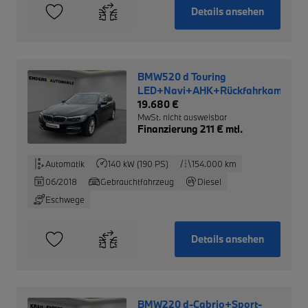
Details ansehen
BMW520 d Touring
LED+Navi+AHK+Rückfahrkam.+AC
19.680 €
MwSt. nicht ausweisbar
Finanzierung 211 € mtl.
Automatik
140 kW (190 PS)
154.000 km
06/2018
Gebrauchtfahrzeug
Diesel
Eschwege
Details ansehen
BMW220 d-Cabrio+Sport-