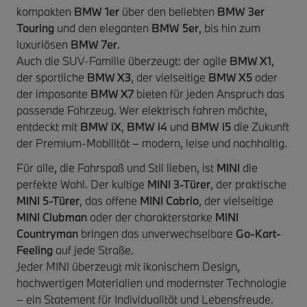
kompakten
BMW 1er
über den beliebten
BMW 3er
Touring
und den eleganten
BMW 5er
, bis hin zum
luxuriösen
BMW 7er
.
Auch die SUV-Familie überzeugt: der agile
BMW X1
,
der sportliche
BMW X3
, der vielseitige
BMW X5
oder
der imposante
BMW X7
bieten für jeden Anspruch das
passende Fahrzeug. Wer elektrisch fahren möchte,
entdeckt mit
BMW iX
,
BMW i4
und
BMW i5
die Zukunft
der Premium-Mobilität – modern, leise und nachhaltig.
Für alle, die Fahrspaß und Stil lieben, ist
MINI
die
perfekte Wahl. Der kultige
MINI 3-Türer
, der praktische
MINI 5-Türer
, das offene
MINI Cabrio
, der vielseitige
MINI Clubman
oder der charakterstarke
MINI
Countryman
bringen das unverwechselbare
Go-Kart-
Feeling
auf jede Straße.
Jeder MINI überzeugt mit ikonischem Design,
hochwertigen Materialien und modernster Technologie
– ein Statement für Individualität und Lebensfreude.