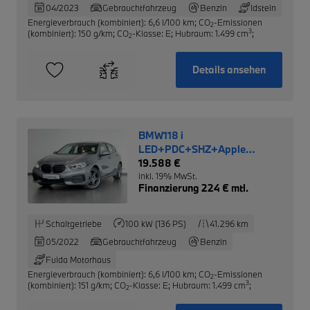
04/2023
Gebrauchtfahrzeug
Benzin
Idstein
Energieverbrauch (kombiniert): 6,6 l/100 km
;
CO
-Emissionen
2
3
(kombiniert): 150 g/km
;
CO
-Klasse: E
;
Hubraum: 1.499 cm
;
2
Details ansehen
BMW118 i
LED+PDC+SHZ+Apple
CarPlay+DAB+Temp
19.588 €
inkl. 19% MwSt.
Finanzierung 224 € mtl.
Schaltgetriebe
100 kW (136 PS)
41.296 km
05/2022
Gebrauchtfahrzeug
Benzin
Fulda Motorhaus
Energieverbrauch (kombiniert): 6,6 l/100 km
;
CO
-Emissionen
2
3
(kombiniert): 151 g/km
;
CO
-Klasse: E
;
Hubraum: 1.499 cm
;
2