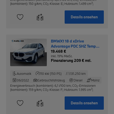
2
3
(kombiniert): 150 g/km
;
CO
-Klasse: E
;
Hubraum: 1.499 cm
;
2
Details ansehen
BMWX1 18 d xDrive
Advantage PDC SHZ Temp
Klima DAB
19.468 €
inkl. 19% MwSt.
Finanzierung 209 € mtl.
Automatik
110 kW (150 PS)
131.250 km
06/2022
Gebrauchtfahrzeug
Diesel
Mainz
Energieverbrauch (kombiniert): 6,1 l/100 km
;
CO
-Emissionen
2
3
(kombiniert): 159 g/km
;
CO
-Klasse: F
;
Hubraum: 1.995 cm
;
2
Details ansehen