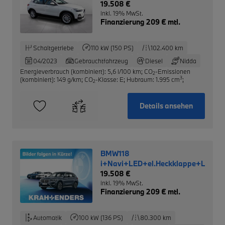
19.508 €
inkl. 19% MwSt.
Finanzierung 209 € mtl.
Schaltgetriebe
110 kW (150 PS)
102.400 km
04/2023
Gebrauchtfahrzeug
Diesel
Nidda
Energieverbrauch (kombiniert): 5,6 l/100 km
;
CO
-Emissionen
2
3
(kombiniert): 149 g/km
;
CO
-Klasse: E
;
Hubraum: 1.995 cm
;
2
Details ansehen
BMW118
i+Navi+LED+el.Heckklappe+Lenk
19.508 €
inkl. 19% MwSt.
Finanzierung 209 € mtl.
Automatik
100 kW (136 PS)
80.300 km