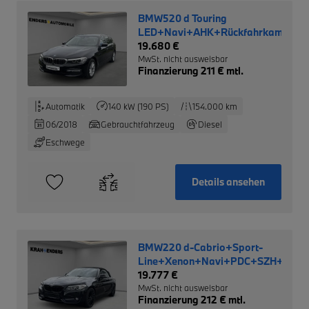
BMW520 d Touring
LED+Navi+AHK+Rückfahrkam.+AC
19.680 €
MwSt. nicht ausweisbar
Finanzierung 211 € mtl.
Automatik
140 kW (190 PS)
154.000 km
06/2018
Gebrauchtfahrzeug
Diesel
Eschwege
Details ansehen
BMW220 d-Cabrio+Sport-
Line+Xenon+Navi+PDC+SZH+HiFi+
19.777 €
MwSt. nicht ausweisbar
Finanzierung 212 € mtl.