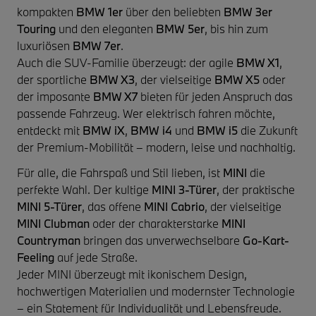
kompakten
BMW 1er
über den beliebten
BMW 3er
Touring
und den eleganten
BMW 5er
, bis hin zum
luxuriösen
BMW 7er
.
Auch die SUV-Familie überzeugt: der agile
BMW X1
,
der sportliche
BMW X3
, der vielseitige
BMW X5
oder
der imposante
BMW X7
bieten für jeden Anspruch das
passende Fahrzeug. Wer elektrisch fahren möchte,
entdeckt mit
BMW iX
,
BMW i4
und
BMW i5
die Zukunft
der Premium-Mobilität – modern, leise und nachhaltig.
Für alle, die Fahrspaß und Stil lieben, ist
MINI
die
perfekte Wahl. Der kultige
MINI 3-Türer
, der praktische
MINI 5-Türer
, das offene
MINI Cabrio
, der vielseitige
MINI Clubman
oder der charakterstarke
MINI
Countryman
bringen das unverwechselbare
Go-Kart-
Feeling
auf jede Straße.
Jeder MINI überzeugt mit ikonischem Design,
hochwertigen Materialien und modernster Technologie
– ein Statement für Individualität und Lebensfreude.