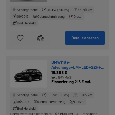
Schaltgetriebe
140 kW (190 PS)
56.261 km
09/2015
Gebrauchtfahrzeug
Diesel
Bad Hersfeld
Details ansehen
BMW118 i-
Advantage+LM+LED+SZH+WLAN+P
Cockpit+
19.888 €
inkl. 19% MwSt.
Finanzierung 213 € mtl.
Schaltgetriebe
100 kW (136 PS)
31.385 km
06/2023
Gebrauchtfahrzeug
Benzin
Bad Hersfeld
Energieverbrauch (kombiniert): 6,6 l/100 km
;
CO
-Emissionen
2