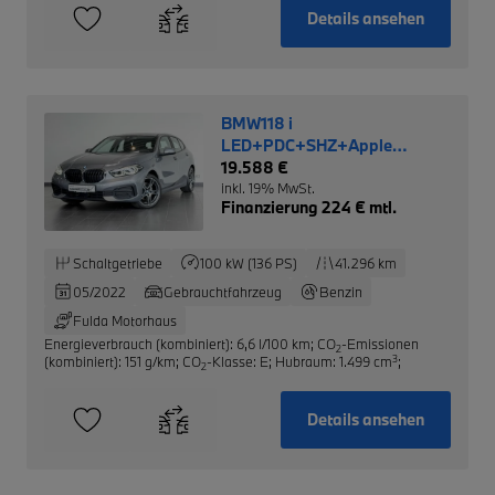
Details ansehen
BMW118 i
LED+PDC+SHZ+Apple
CarPlay+DAB+Temp
19.588 €
inkl. 19% MwSt.
Finanzierung 224 € mtl.
Schaltgetriebe
100 kW (136 PS)
41.296 km
05/2022
Gebrauchtfahrzeug
Benzin
Fulda Motorhaus
Energieverbrauch (kombiniert): 6,6 l/100 km
;
CO
-Emissionen
2
3
(kombiniert): 151 g/km
;
CO
-Klasse: E
;
Hubraum: 1.499 cm
;
2
Details ansehen