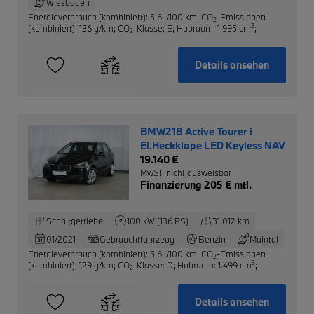
Wiesbaden
Energieverbrauch (kombiniert): 5,6 l/100 km
;
CO
-Emissionen
2
3
(kombiniert): 136 g/km
;
CO
-Klasse: E
;
Hubraum: 1.995 cm
;
2
Details ansehen
BMW218 Active Tourer i
El.Heckklape LED Keyless NAV
19.140 €
MwSt. nicht ausweisbar
Finanzierung 205 € mtl.
Schaltgetriebe
100 kW (136 PS)
31.012 km
01/2021
Gebrauchtfahrzeug
Benzin
Maintal
Energieverbrauch (kombiniert): 5,6 l/100 km
;
CO
-Emissionen
2
3
(kombiniert): 129 g/km
;
CO
-Klasse: D
;
Hubraum: 1.499 cm
;
2
Details ansehen