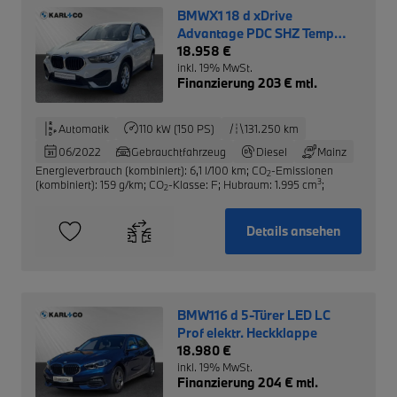
BMWX1 18 d xDrive
Advantage PDC SHZ Temp
Klima DAB
18.958 €
inkl. 19% MwSt.
Finanzierung 203 € mtl.
Automatik
110 kW (150 PS)
131.250 km
06/2022
Gebrauchtfahrzeug
Diesel
Mainz
Energieverbrauch (kombiniert): 6,1 l/100 km
;
CO
-Emissionen
2
3
(kombiniert): 159 g/km
;
CO
-Klasse: F
;
Hubraum: 1.995 cm
;
2
Details ansehen
BMW116 d 5-Türer LED LC
Prof elektr. Heckklappe
18.980 €
inkl. 19% MwSt.
Finanzierung 204 € mtl.