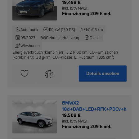
Sonnenschutz
19.498 €
inkl. 19% MwSt.
Finanzierung 209 € mtl.
Automatik
110 kW (150 PS)
141.615 km
05/2023
Gebrauchtfahrzeug
Diesel
Wiesbaden
Energieverbrauch (kombiniert): 5,2 l/100 km
;
CO
-Emissionen
2
3
(kombiniert): 138 g/km
;
CO
-Klasse: E
;
Hubraum: 1.995 cm
;
2
Details ansehen
BMWX2
18d+DAB+LED+RFK+PDCv+h+SHZ+
19.508 €
inkl. 19% MwSt.
Finanzierung 209 € mtl.