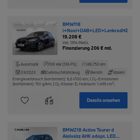
BMW118
i+Navi+DAB+LED+LenkradHZG+S
19.208 €
inkl. 19% MwSt.
Finanzierung 206 € mtl.
Automatik
100 kW (136 PS)
86.750 km
03/2023
Gebrauchtfahrzeug
Benzin
Idstein
Energieverbrauch (kombiniert): 6,6 l/100 km
;
CO
-Emissionen
2
3
(kombiniert): 150 g/km
;
CO
-Klasse: E
;
Hubraum: 1.499 cm
;
2
Details ansehen
BMW218 Active Tourer d
Aktivsitz AHK adapt. LED