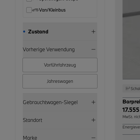
Van/Kleinbus
Zustand
Vorherige Verwendung
Vorführfahrzeug
Jahreswagen
Schal
Barpre
Gebrauchtwagen-Siegel
17.555
MwSt. nic
Standort
Energieve
Marke