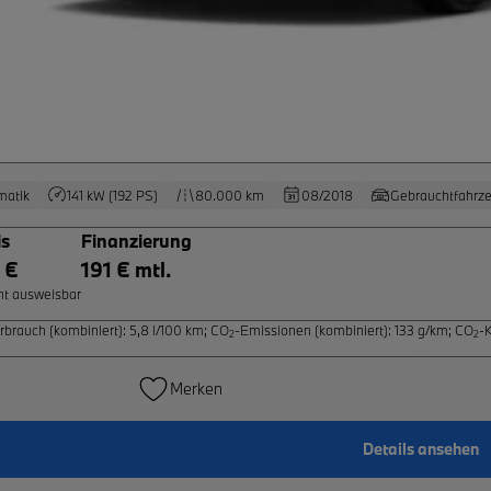
matik
141 kW (192 PS)
80.000 km
08/2018
Gebrauchtfahrz
is
Finanzierung
 €
191 € mtl.
ht ausweisbar
rbrauch (kombiniert): 5,8 l/100 km
;
CO
-Emissionen (kombiniert): 133 g/km
;
CO
-
2
2
Merken
Details ansehen