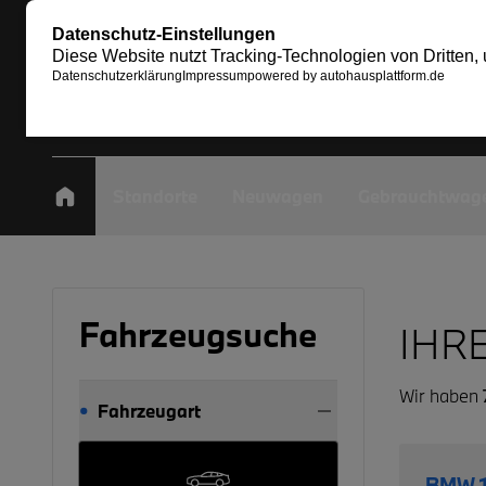
Standorte
Neuwagen
Gebrauchtwag
Fahrzeugsuche
IHR
Wir haben
Fahrzeugart
BMW 1