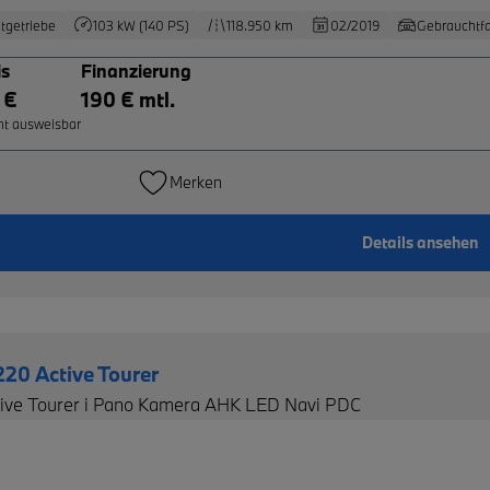
tgetriebe
103 kW (140 PS)
118.950 km
02/2019
Gebrauchtf
is
Finanzierung
 €
190 € mtl.
ht ausweisbar
Merken
Details ansehen
20 Active Tourer
tive Tourer i Pano Kamera AHK LED Navi PDC