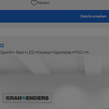
Merken
Details ansehen
X2
MSportX+ Navi+LED+Keyless+Sportsitze+PDCv+h