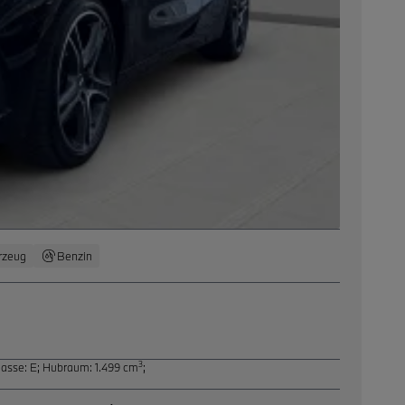
rzeug
Benzin
3
lasse: E
;
Hubraum: 1.499 cm
;