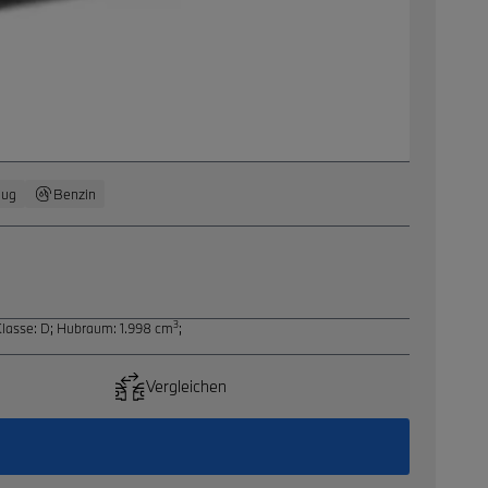
eug
Benzin
3
Klasse: D
;
Hubraum: 1.998 cm
;
Vergleichen