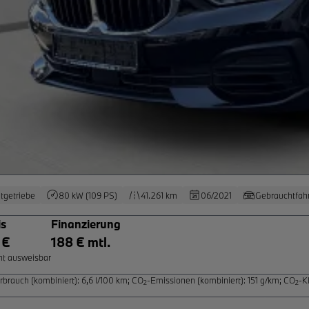
tgetriebe
80 kW (109 PS)
41.261 km
06/2021
Gebrauchtfah
is
Finanzierung
 €
188 € mtl.
ht ausweisbar
rbrauch (kombiniert): 6,6 l/100 km
;
CO
-Emissionen (kombiniert): 151 g/km
;
CO
-K
2
2