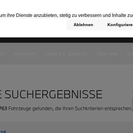
en
Motorrad
Service & Zubehör
Über uns
Ka
E SUCHERGEBNISSE
763
Fahrzeuge gefunden, die Ihren Suchkriterien entsprechen.
16