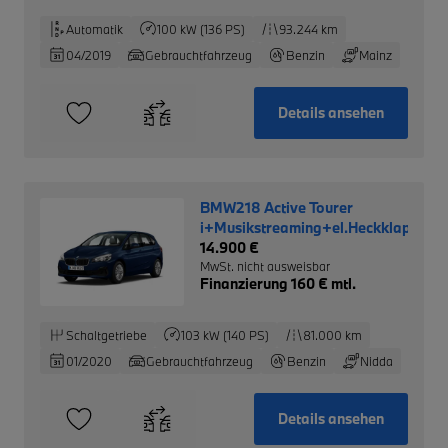
Automatik
100 kW (136 PS)
93.244 km
04/2019
Gebrauchtfahrzeug
Benzin
Mainz
Details ansehen
BMW218 Active Tourer
i+Musikstreaming+el.Heckklappe
14.900 €
MwSt. nicht ausweisbar
Finanzierung 160 € mtl.
Schaltgetriebe
103 kW (140 PS)
81.000 km
01/2020
Gebrauchtfahrzeug
Benzin
Nidda
Details ansehen