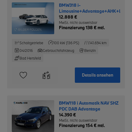
BMW318 i-
Limousine+Advantage+AHK+LM+
12.888 €
MwSt. nicht ausweisbar
Finanzierung 138 € mtl.
Schaltgetriebe
100 kW (136 PS)
141.694 km
04/2016
Gebrauchtfahrzeug
Benzin
Bad Hersfeld
Details ansehen
BMW118 i Automatik NAV SHZ
PDC DAB Advantage
14.390 €
MwSt. nicht ausweisbar
Finanzierung 154 € mtl.