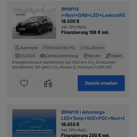
BMW118
i+Navi+DAB+LED+LenkradHZG+T
18.500 €
inkl. 19% MwSt.
Finanzierung 198 € mtl.
Automatik
100 kW (136 PS)
94.200 km
05/2023
Gebrauchtfahrzeug
Benzin
Idstein
Energieverbrauch (kombiniert): 6,6 l/100 km
;
CO
-Emissionen
2
3
(kombiniert): 150 g/km
;
CO
-Klasse: E
;
Hubraum: 1.499 cm
;
2
Details ansehen
BMW118 i Advantage
LED+Temp+SHZ+PDC+Navi+DAB
18.650 €
inkl. 19% MwSt.
Finanzierung 200 € mtl.