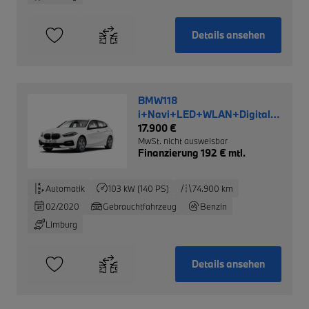
Details ansehen
BMW118
i+Navi+LED+WLAN+Digitales
Cockpit+SHZ+PDCv+h
17.900 €
MwSt. nicht ausweisbar
Finanzierung 192 € mtl.
Automatik
103 kW (140 PS)
74.900 km
02/2020
Gebrauchtfahrzeug
Benzin
Limburg
Details ansehen