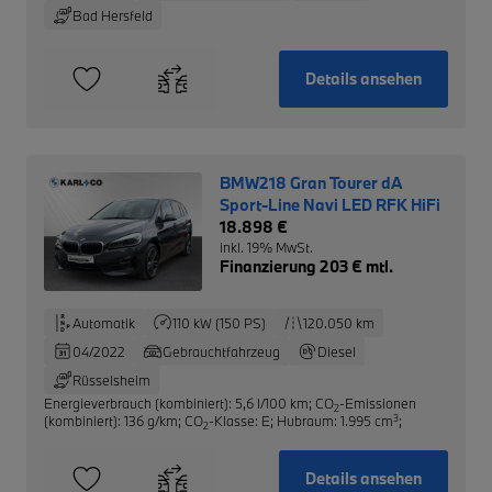
Bad Hersfeld
Details ansehen
BMW218 Gran Tourer dA
Sport-Line Navi LED RFK HiFi
18.898 €
inkl. 19% MwSt.
Finanzierung 203 € mtl.
Automatik
110 kW (150 PS)
120.050 km
04/2022
Gebrauchtfahrzeug
Diesel
Rüsselsheim
Energieverbrauch (kombiniert): 5,6 l/100 km
;
CO
-Emissionen
2
3
(kombiniert): 136 g/km
;
CO
-Klasse: E
;
Hubraum: 1.995 cm
;
2
Details ansehen