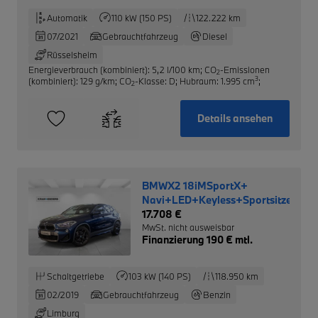
Automatik
110 kW (150 PS)
122.222 km
07/2021
Gebrauchtfahrzeug
Diesel
Rüsselsheim
Energieverbrauch (kombiniert): 5,2 l/100 km
;
CO
-Emissionen
2
3
(kombiniert): 129 g/km
;
CO
-Klasse: D
;
Hubraum: 1.995 cm
;
2
Details ansehen
BMWX2 18iMSportX+
Navi+LED+Keyless+Sportsitze+PD
17.708 €
MwSt. nicht ausweisbar
Finanzierung 190 € mtl.
Schaltgetriebe
103 kW (140 PS)
118.950 km
02/2019
Gebrauchtfahrzeug
Benzin
Limburg