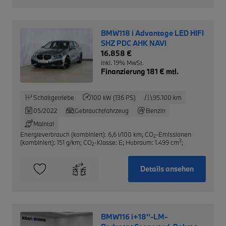
BMW118 i Advantage LED HIFI
SHZ PDC AHK NAVI
16.858 €
inkl. 19% MwSt.
Finanzierung 181 € mtl.
Schaltgetriebe
100 kW (136 PS)
95.100 km
05/2022
Gebrauchtfahrzeug
Benzin
Maintal
Energieverbrauch (kombiniert): 6,6 l/100 km
;
CO
-Emissionen
2
3
(kombiniert): 151 g/km
;
CO
-Klasse: E
;
Hubraum: 1.499 cm
;
2
Details ansehen
BMW116 i+18''-LM-