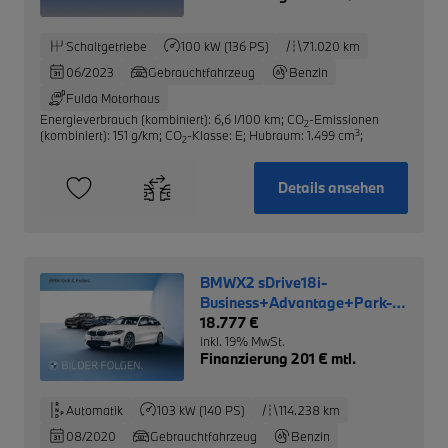
Schaltgetriebe
100 kW (136 PS)
71.020 km
06/2023
Gebrauchtfahrzeug
Benzin
Fulda Motorhaus
Energieverbrauch (kombiniert): 6,6 l/100 km
;
CO
-Emissionen
2
3
(kombiniert): 151 g/km
;
CO
-Klasse: E
;
Hubraum: 1.499 cm
;
2
Details ansehen
BMWX2 sDrive18i-
Business+Advantage+Park-
Assist+AHK+
18.777 €
inkl. 19% MwSt.
Finanzierung 201 € mtl.
Automatik
103 kW (140 PS)
114.238 km
08/2020
Gebrauchtfahrzeug
Benzin