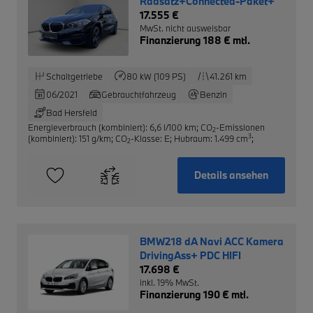
Radsatz+Connected-Paket+
17.555 €
MwSt. nicht ausweisbar
Finanzierung 188 € mtl.
Schaltgetriebe
80 kW (109 PS)
41.261 km
06/2021
Gebrauchtfahrzeug
Benzin
Bad Hersfeld
Energieverbrauch (kombiniert): 6,6 l/100 km
;
CO
-Emissionen
2
3
(kombiniert): 151 g/km
;
CO
-Klasse: E
;
Hubraum: 1.499 cm
;
2
Details ansehen
BMW218 dA Navi ACC Kamera
DrivingAss+ PDC HIFI
17.698 €
inkl. 19% MwSt.
Finanzierung 190 € mtl.