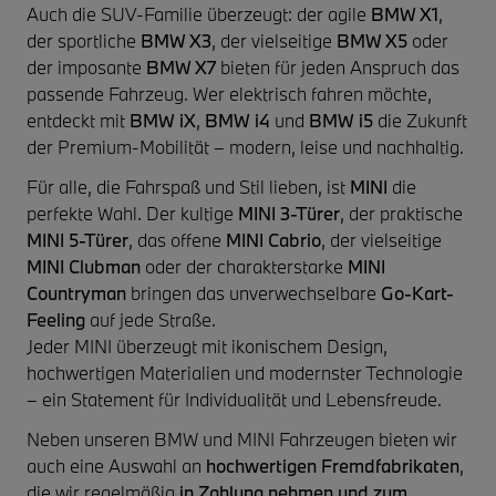
Auch die SUV-Familie überzeugt: der agile
BMW X1
,
der sportliche
BMW X3
, der vielseitige
BMW X5
oder
der imposante
BMW X7
bieten für jeden Anspruch das
passende Fahrzeug. Wer elektrisch fahren möchte,
entdeckt mit
BMW iX
,
BMW i4
und
BMW i5
die Zukunft
der Premium-Mobilität – modern, leise und nachhaltig.
Für alle, die Fahrspaß und Stil lieben, ist
MINI
die
perfekte Wahl. Der kultige
MINI 3-Türer
, der praktische
MINI 5-Türer
, das offene
MINI Cabrio
, der vielseitige
MINI Clubman
oder der charakterstarke
MINI
Countryman
bringen das unverwechselbare
Go-Kart-
Feeling
auf jede Straße.
Jeder MINI überzeugt mit ikonischem Design,
hochwertigen Materialien und modernster Technologie
– ein Statement für Individualität und Lebensfreude.
Neben unseren BMW und MINI Fahrzeugen bieten wir
auch eine Auswahl an
hochwertigen Fremdfabrikaten
,
die wir regelmäßig
in Zahlung nehmen und zum