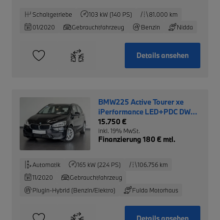
Schaltgetriebe
103 kW (140 PS)
81.000 km
01/2020
Gebrauchtfahrzeug
Benzin
Nidda
Details ansehen
BMW225 Active Tourer xe
iPerformance LED+PDC DW
0,5%
15.750 €
inkl. 19% MwSt.
Finanzierung 180 € mtl.
Automatik
165 kW (224 PS)
106.756 km
11/2020
Gebrauchtfahrzeug
Plugin-Hybrid (Benzin/Elektro)
Fulda Motorhaus
Details ansehen