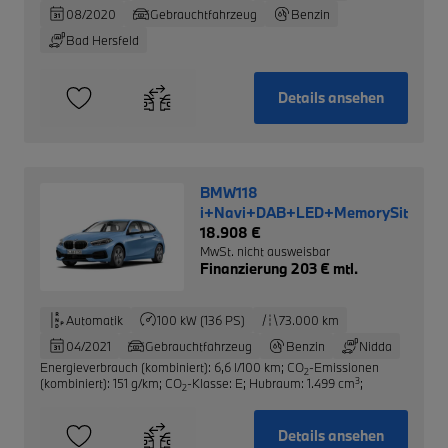
08/2020
Gebrauchtfahrzeug
Benzin
Bad Hersfeld
Details ansehen
BMW118
i+Navi+DAB+LED+MemorySitze+Ap
18.908 €
MwSt. nicht ausweisbar
Finanzierung 203 € mtl.
Automatik
100 kW (136 PS)
73.000 km
04/2021
Gebrauchtfahrzeug
Benzin
Nidda
Energieverbrauch (kombiniert): 6,6 l/100 km
;
CO
-Emissionen
2
3
(kombiniert): 151 g/km
;
CO
-Klasse: E
;
Hubraum: 1.499 cm
;
2
Details ansehen