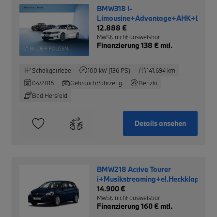
BMW318 i-
Limousine+Advantage+AHK+LM+
12.888 €
MwSt. nicht ausweisbar
Finanzierung 138 € mtl.
Schaltgetriebe
100 kW (136 PS)
141.694 km
04/2016
Gebrauchtfahrzeug
Benzin
Bad Hersfeld
Details ansehen
BMW218 Active Tourer
i+Musikstreaming+el.Heckklappe
14.900 €
MwSt. nicht ausweisbar
Finanzierung 160 € mtl.