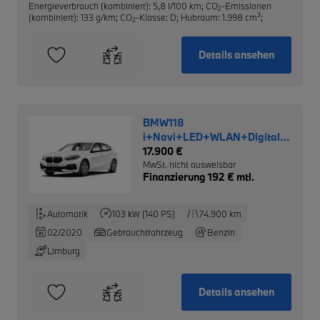
Energieverbrauch (kombiniert): 5,8 l/100 km
;
CO
-Emissionen
2
3
(kombiniert): 133 g/km
;
CO
-Klasse: D
;
Hubraum: 1.998 cm
;
2
Details ansehen
BMW118
i+Navi+LED+WLAN+Digitales
Cockpit+SHZ+PDCv+h
17.900 €
MwSt. nicht ausweisbar
Finanzierung 192 € mtl.
Automatik
103 kW (140 PS)
74.900 km
02/2020
Gebrauchtfahrzeug
Benzin
Limburg
Details ansehen