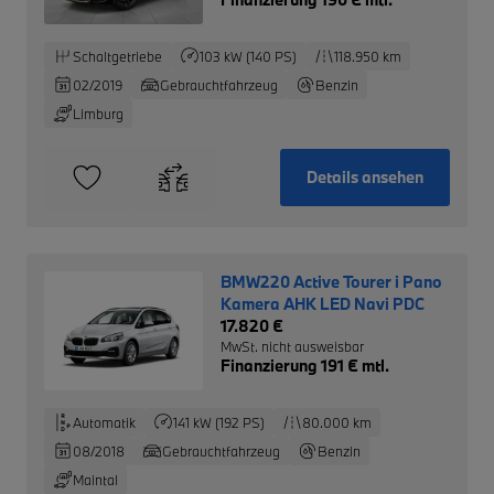
Schaltgetriebe
103 kW (140 PS)
118.950 km
02/2019
Gebrauchtfahrzeug
Benzin
Limburg
Details ansehen
BMW220 Active Tourer i Pano
Kamera AHK LED Navi PDC
17.820 €
MwSt. nicht ausweisbar
Finanzierung 191 € mtl.
Automatik
141 kW (192 PS)
80.000 km
08/2018
Gebrauchtfahrzeug
Benzin
Maintal