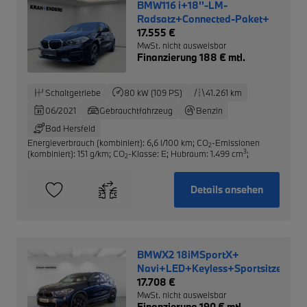
BMW116 i+18''-LM-
Radsatz+Connected-Paket+
17.555 €
MwSt. nicht ausweisbar
Finanzierung 188 € mtl.
Schaltgetriebe
80 kW (109 PS)
41.261 km
06/2021
Gebrauchtfahrzeug
Benzin
Bad Hersfeld
Energieverbrauch (kombiniert): 6,6 l/100 km
;
CO
-Emissionen
2
3
(kombiniert): 151 g/km
;
CO
-Klasse: E
;
Hubraum: 1.499 cm
;
2
Details ansehen
BMWX2 18iMSportX+
Navi+LED+Keyless+Sportsitze+PD
17.708 €
MwSt. nicht ausweisbar
Finanzierung 190 € mtl.