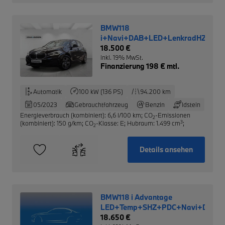
BMW118
i+Navi+DAB+LED+LenkradHZG+T
18.500 €
inkl. 19% MwSt.
Finanzierung 198 € mtl.
Automatik
100 kW (136 PS)
94.200 km
05/2023
Gebrauchtfahrzeug
Benzin
Idstein
Energieverbrauch (kombiniert): 6,6 l/100 km
;
CO
-Emissionen
2
3
(kombiniert): 150 g/km
;
CO
-Klasse: E
;
Hubraum: 1.499 cm
;
2
Details ansehen
BMW118 i Advantage
LED+Temp+SHZ+PDC+Navi+DAB
18.650 €