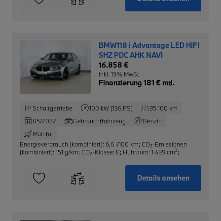
BMW118 i Advantage LED HIFI
SHZ PDC AHK NAVI
16.858 €
inkl. 19% MwSt.
Finanzierung 181 € mtl.
Schaltgetriebe
100 kW (136 PS)
95.100 km
05/2022
Gebrauchtfahrzeug
Benzin
Maintal
Energieverbrauch (kombiniert): 6,6 l/100 km
;
CO
-Emissionen
2
3
(kombiniert): 151 g/km
;
CO
-Klasse: E
;
Hubraum: 1.499 cm
;
2
Details ansehen