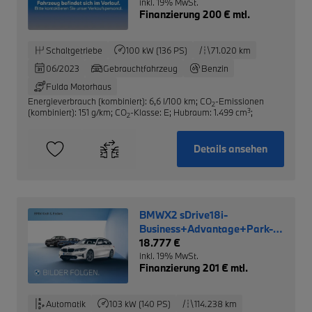
inkl. 19% MwSt.
Finanzierung 200 € mtl.
Schaltgetriebe
100 kW (136 PS)
71.020 km
06/2023
Gebrauchtfahrzeug
Benzin
Fulda Motorhaus
Energieverbrauch (kombiniert): 6,6 l/100 km
;
CO
-Emissionen
2
3
(kombiniert): 151 g/km
;
CO
-Klasse: E
;
Hubraum: 1.499 cm
;
2
Details ansehen
BMWX2 sDrive18i-
Business+Advantage+Park-
Assist+AHK+
18.777 €
inkl. 19% MwSt.
Finanzierung 201 € mtl.
Automatik
103 kW (140 PS)
114.238 km