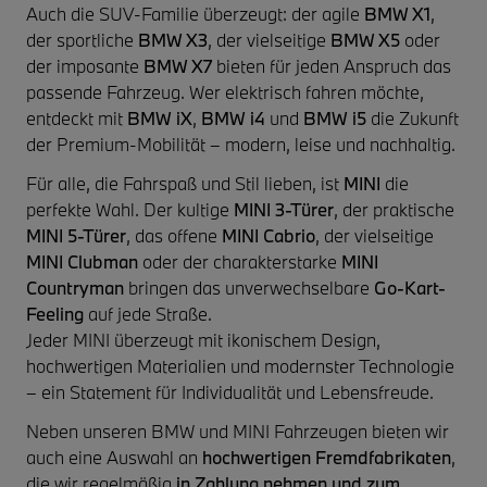
Auch die SUV-Familie überzeugt: der agile
BMW X1
,
der sportliche
BMW X3
, der vielseitige
BMW X5
oder
der imposante
BMW X7
bieten für jeden Anspruch das
passende Fahrzeug. Wer elektrisch fahren möchte,
entdeckt mit
BMW iX
,
BMW i4
und
BMW i5
die Zukunft
der Premium-Mobilität – modern, leise und nachhaltig.
Für alle, die Fahrspaß und Stil lieben, ist
MINI
die
perfekte Wahl. Der kultige
MINI 3-Türer
, der praktische
MINI 5-Türer
, das offene
MINI Cabrio
, der vielseitige
MINI Clubman
oder der charakterstarke
MINI
Countryman
bringen das unverwechselbare
Go-Kart-
Feeling
auf jede Straße.
Jeder MINI überzeugt mit ikonischem Design,
hochwertigen Materialien und modernster Technologie
– ein Statement für Individualität und Lebensfreude.
Neben unseren BMW und MINI Fahrzeugen bieten wir
auch eine Auswahl an
hochwertigen Fremdfabrikaten
,
die wir regelmäßig
in Zahlung nehmen und zum