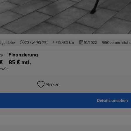
tgetriebe
70 kW (95 PS)
15.430 km
10/2022
Gebrauchtfahr
is
Finanzierung
 €
85 € mtl.
 MwSt.
Merken
Details ansehen