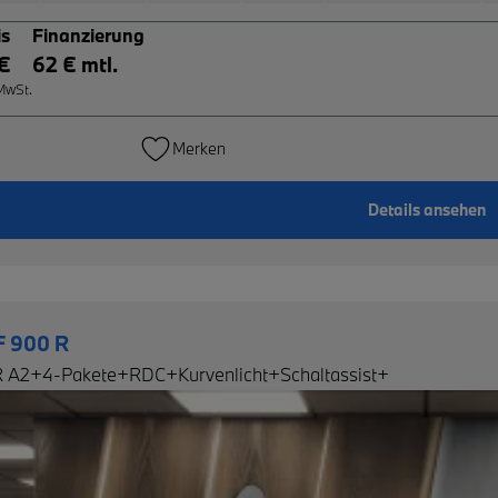
is
Finanzierung
 €
62 € mtl.
 MwSt.
Merken
Details ansehen
 900 R
R A2+4-Pakete+RDC+Kurvenlicht+Schaltassist+