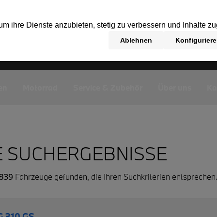
en
Motorrad
Service & Zubehör
Über uns
Ka
E SUCHERGEBNISSE
839
Fahrzeuge gefunden, die Ihren Suchkriterien entsprechen
 310 GS