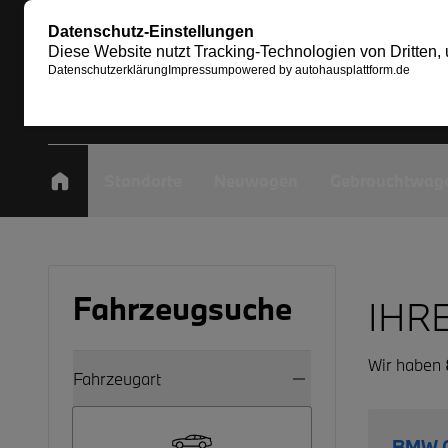
Standorte
Neuwagen
Gebrauchtwag
Fahrzeugsuche
IHR
Wir haben
Fahrzeugart
BMW G