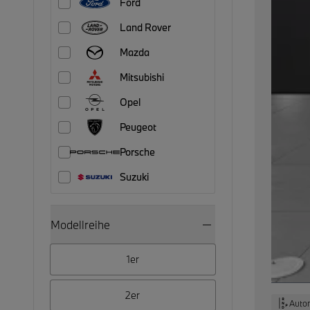
Ford
Land Rover
Mazda
Mitsubishi
Opel
Peugeot
Porsche
Suzuki
Modellreihe
1er
2er
Auto