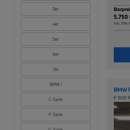
Barpre
3er
5.750
inkl. 19%
4er
5er
6er
7er
BMW i
BMW F
F 900 
C-Serie
F-Serie
G-Serie