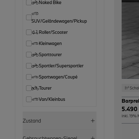
Naked Bike
SUV/Geländewagen/Pickup
Roller/Scooter
Kleinwagen
Sporttourer
Sportler/Supersportler
Sportwagen/Coupé
Tourer
Schal
Van/Kleinbus
Barpre
5.490
inkl. 19%
Zustand
Gebrauchtwagen-Siegel