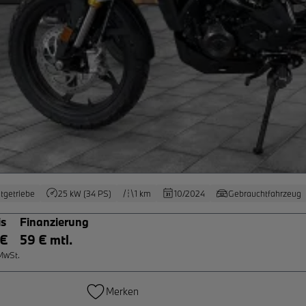
tgetriebe
25 kW (34 PS)
1 km
10/2024
Gebrauchtfahrzeug
is
Finanzierung
 €
59 € mtl.
 MwSt.
Merken