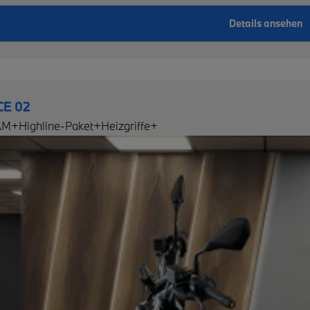
Details ansehen
E 02
AM+Highline-Paket+Heizgriffe+