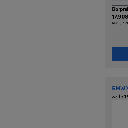
Barpre
17.908
MwSt. nic
BMW 
X2 18