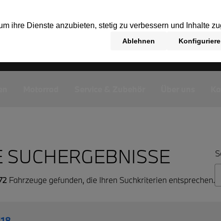
en
Motorrad
Service & Zubehör
Über uns
Ka
E SUCHERGEBNISSE
S
72
Fahrzeuge gefunden, die Ihren Suchkriterien entsprechen.
18