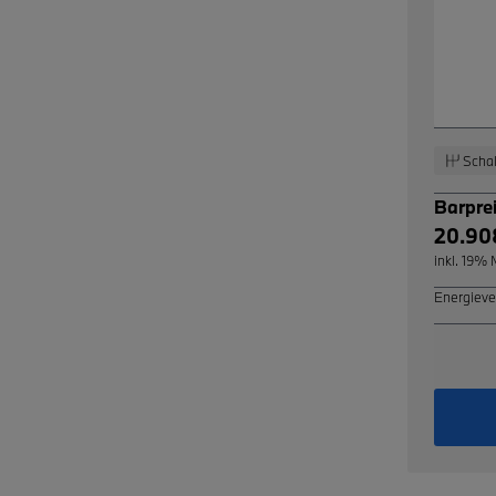
Schal
Barpre
20.90
inkl. 19%
Energieve