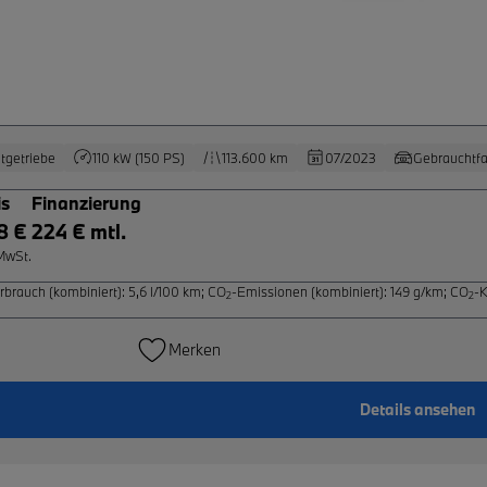
tgetriebe
110 kW (150 PS)
113.600 km
07/2023
Gebrauchtf
is
Finanzierung
8 €
224 € mtl.
 MwSt.
rbrauch (kombiniert): 5,6 l/100 km
;
CO
-Emissionen (kombiniert): 149 g/km
;
CO
-K
2
2
Merken
Details ansehen