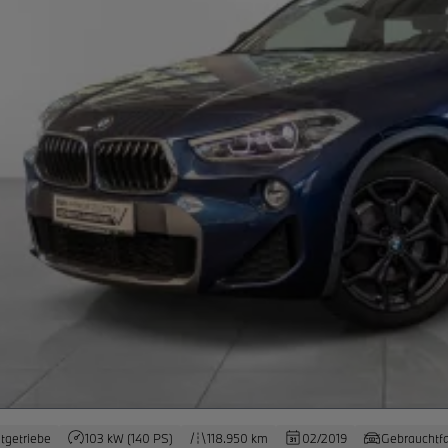
tgetriebe
103 kW (140 PS)
118.950 km
02/2019
Gebrauchtf