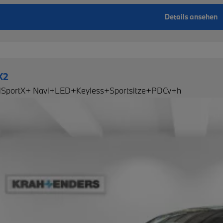
Details ansehen
X2
MSportX+ Navi+LED+Keyless+Sportsitze+PDCv+h