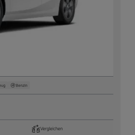
eug
Benzin
Vergleichen