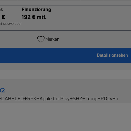
is
Finanzierung
 €
192 € mtl.
ht ausweisbar
Merken
Details ansehen
X2
d+DAB+LED+RFK+Apple CarPlay+SHZ+Temp+PDCv+h