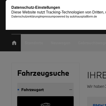
Standorte
Neuwagen
Gebrauchtwag
Fahrzeugsuche
IHR
Wir haben
Fahrzeugart
BMW 1