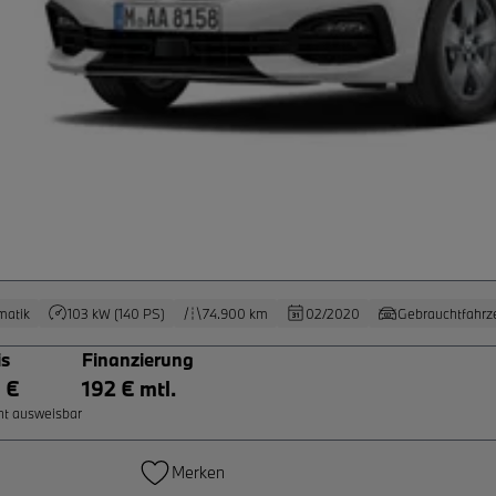
matik
103 kW (140 PS)
74.900 km
02/2020
Gebrauchtfahrz
is
Finanzierung
 €
192 € mtl.
ht ausweisbar
Merken