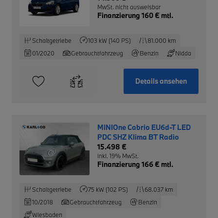
MwSt. nicht ausweisbar
Finanzierung 160 € mtl.
Schaltgetriebe
103 kW (140 PS)
81.000 km
01/2020
Gebrauchtfahrzeug
Benzin
Nidda
Details ansehen
MINIOne Cabrio EU6d-T LED
PDC SHZ Klima BT Radio
15.498 €
inkl. 19% MwSt.
Finanzierung 166 € mtl.
Schaltgetriebe
75 kW (102 PS)
68.037 km
10/2018
Gebrauchtfahrzeug
Benzin
Wiesbaden