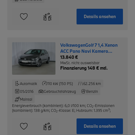
Details ansehen
VolkswagenGolf 7 1,4 Xenon
ACC Pano Navi Kamera
Parkassist.
13.840 €
MwSt. nicht ausweisbar
Finanzierung 148 € mtl.
Automatik
110 kW (150 PS)
62.256 km
05/2016
Gebrauchtfahrzeug
Benzin
Maintal
Energieverbrauch (kombiniert): 6,0 l/100 km
;
CO
-Emissionen
2
3
(kombiniert): 138 g/km
;
CO
-Klasse: E
;
Hubraum: 1.395 cm
;
2
Details ansehen