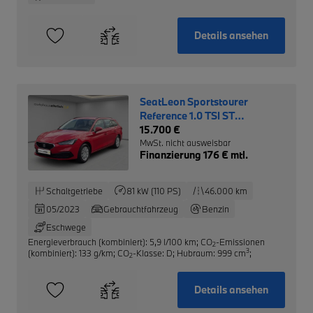
Details ansehen
SeatLeon Sportstourer
Reference 1.0 TSI ST
+Tempomat+
15.700 €
MwSt. nicht ausweisbar
Finanzierung 176 € mtl.
Schaltgetriebe
81 kW (110 PS)
46.000 km
05/2023
Gebrauchtfahrzeug
Benzin
Eschwege
Energieverbrauch (kombiniert): 5,9 l/100 km
;
CO
-Emissionen
2
3
(kombiniert): 133 g/km
;
CO
-Klasse: D
;
Hubraum: 999 cm
;
2
Details ansehen