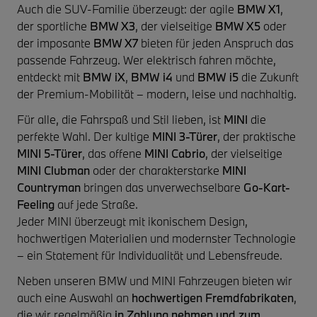
Auch die SUV-Familie überzeugt: der agile
BMW X1
,
der sportliche
BMW X3
, der vielseitige
BMW X5
oder
der imposante
BMW X7
bieten für jeden Anspruch das
passende Fahrzeug. Wer elektrisch fahren möchte,
entdeckt mit
BMW iX
,
BMW i4
und
BMW i5
die Zukunft
der Premium-Mobilität – modern, leise und nachhaltig.
Für alle, die Fahrspaß und Stil lieben, ist
MINI
die
perfekte Wahl. Der kultige
MINI 3-Türer
, der praktische
MINI 5-Türer
, das offene
MINI Cabrio
, der vielseitige
MINI Clubman
oder der charakterstarke
MINI
Countryman
bringen das unverwechselbare
Go-Kart-
Feeling
auf jede Straße.
Jeder MINI überzeugt mit ikonischem Design,
hochwertigen Materialien und modernster Technologie
– ein Statement für Individualität und Lebensfreude.
Neben unseren BMW und MINI Fahrzeugen bieten wir
auch eine Auswahl an
hochwertigen Fremdfabrikaten
,
die wir regelmäßig
in Zahlung nehmen und zum