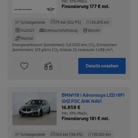
inkl. 19% MwSt.
Finanzierung 177 € mtl.
Schaltgetriebe
75 kW (102 PS)
95.876 km
04/2021
Gebrauchtfahrzeug
Benzin
Maintal
Energieverbrauch (kombiniert): 5,6 l/100 km
;
CO
-Emissionen
2
3
(kombiniert): 129 g/km
;
CO
-Klasse: D
;
Hubraum: 1.499 cm
;
2
Details ansehen
BMW118 i Advantage LED HIFI
SHZ PDC AHK NAVI
16.858 €
inkl. 19% MwSt.
Finanzierung 181 € mtl.
Schaltgetriebe
100 kW (136 PS)
95.100 km