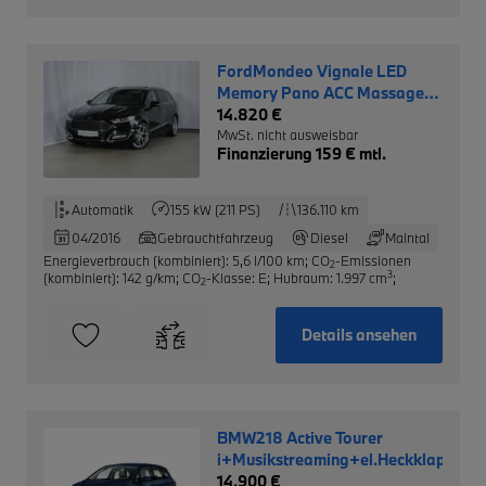
FordMondeo Vignale LED
Memory Pano ACC Massage
Kamera
14.820 €
MwSt. nicht ausweisbar
Finanzierung 159 € mtl.
Automatik
155 kW (211 PS)
136.110 km
04/2016
Gebrauchtfahrzeug
Diesel
Maintal
Energieverbrauch (kombiniert): 5,6 l/100 km
;
CO
-Emissionen
2
3
(kombiniert): 142 g/km
;
CO
-Klasse: E
;
Hubraum: 1.997 cm
;
2
Details ansehen
BMW218 Active Tourer
i+Musikstreaming+el.Heckklappe
14.900 €