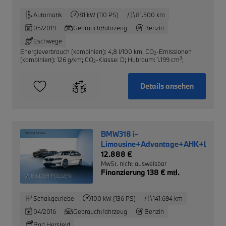
Automatik
81 kW (110 PS)
81.500 km
05/2019
Gebrauchtfahrzeug
Benzin
Eschwege
Energieverbrauch (kombiniert): 4,8 l/100 km
;
CO
-Emissionen
2
3
(kombiniert): 126 g/km
;
CO
-Klasse: D
;
Hubraum: 1.199 cm
;
2
Details ansehen
BMW318 i-
Limousine+Advantage+AHK+LM+
12.888 €
MwSt. nicht ausweisbar
Finanzierung 138 € mtl.
Schaltgetriebe
100 kW (136 PS)
141.694 km
04/2016
Gebrauchtfahrzeug
Benzin
Bad Hersfeld