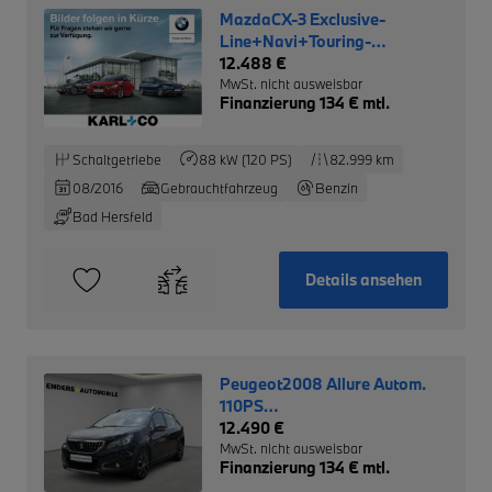
MazdaCX-3 Exclusive-
Line+Navi+Touring-
Lichtpaket+
12.488 €
MwSt. nicht ausweisbar
Finanzierung 134 € mtl.
Schaltgetriebe
88 kW (120 PS)
82.999 km
08/2016
Gebrauchtfahrzeug
Benzin
Bad Hersfeld
Details ansehen
Peugeot2008 Allure Autom.
110PS
++NAV+SITZH+EPH+CAM++
12.490 €
MwSt. nicht ausweisbar
Finanzierung 134 € mtl.