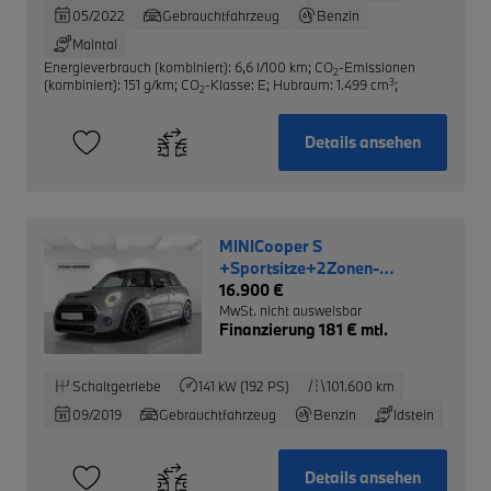
05/2022
Gebrauchtfahrzeug
Benzin
Maintal
Energieverbrauch (kombiniert): 6,6 l/100 km
;
CO
-Emissionen
2
3
(kombiniert): 151 g/km
;
CO
-Klasse: E
;
Hubraum: 1.499 cm
;
2
Details ansehen
MINICooper S
+Sportsitze+2Zonen-
Klimaautom+SHZ+PDCv+h
16.900 €
MwSt. nicht ausweisbar
Finanzierung 181 € mtl.
Schaltgetriebe
141 kW (192 PS)
101.600 km
09/2019
Gebrauchtfahrzeug
Benzin
Idstein
Details ansehen