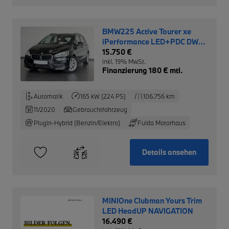
BMW225 Active Tourer xe
iPerformance LED+PDC DW
0,5%
15.750 €
inkl. 19% MwSt.
Finanzierung 180 € mtl.
Automatik
165 kW (224 PS)
106.756 km
11/2020
Gebrauchtfahrzeug
Plugin-Hybrid (Benzin/Elektro)
Fulda Motorhaus
Details ansehen
MINIOne Clubman Yours Trim
LED HeadUP NAVIGATION
16.490 €