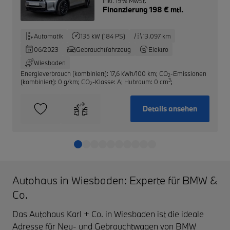
inkl. 19% MwSt.
Finanzierung 198 € mtl.
Automatik
135 kW (184 PS)
13.097 km
06/2023
Gebrauchtfahrzeug
Elektro
Wiesbaden
Energieverbrauch (kombiniert): 17,6 kWh/100 km
;
CO
-Emissionen
2
3
(kombiniert): 0 g/km
;
CO
-Klasse: A
;
Hubraum: 0 cm
;
2
Details ansehen
Autohaus in Wiesbaden: Experte für BMW &
Co.
Das Autohaus Karl + Co. in Wiesbaden ist die ideale
Adresse für Neu- und Gebrauchtwagen von BMW