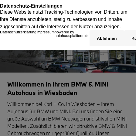
Willkommen in Ihrem BMW & MINI
Autohaus in Wiesbaden
Willkommen bei Karl + Co. in Wiesbaden – Ihrem
Autohaus für BMW und MINI. Bei uns finden Sie eine
große Auswahl an BMW Neuwagen und stilvollen MINI
Modellen. Zusätzlich bieten wir attraktive BMW & MINI
Gebrauchtwagen mit geprüfter Qualität. Unser