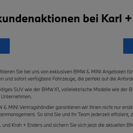
ndenaktionen bei Karl + 
itieren Sie bei uns von exklusiven
BMW & MINI Angeboten fü
en
und sofort verfügbare Fahrzeuge, die perfekt auf die Anford
seitiges SUV wie der
BMW X1
, vollelektrische Modelle wie der
B
hr Unternehmen.
MW & MINI Vertragshändler
garantieren wir Ihnen nicht nur erst
ttenmanagement. So sind Sie und Ihr Team jederzeit effizient, z
.
und
Krah + Enders
und sichern Sie sich jetzt die aktuellen
BM