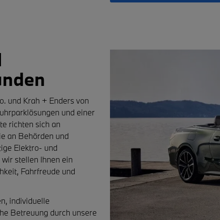
I
unden
o.
und
Krah + Enders
von
Fuhrparklösungen und einer
 richten sich an
ie an Behörden und
tige
Elektro- und
 wir stellen Ihnen ein
keit, Fahrfreude und
n, individuelle
che Betreuung durch unsere