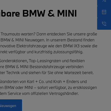
ügbare BMW & MINI
hr Traumauto warten? Dann entdecken Sie unsere große
en BMW & MINI Neuwagen
. In unserem Bestand finden
innovative
Elektrofahrzeuge
wie den
BMW iX3
sowie die
irekt verfügbar und kurzfristig zulassungsfähig.
 Sonderaktionen
,
Top-Leasingraten
und
flexiblen
ere
BMW & MINI Bestandsfahrzeuge
verbinden
er Technik und stehen für Sie ohne Wartezeit bereit.
Standorten von
Karl + Co.
und
Krah + Enders
und
euen BMW oder MINI – sofort verfügbar, zu erstklassigen
em Service vom offiziellen Vertragshändler.
n Neuwagen