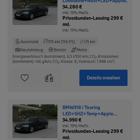
Limousine+Navi+LED+AppleCarPla
34.280 €
inkl. 19% MwSt.
Privatkunden-Leasing 299 €
mtl.
inkl. 19% MwSt.
Automatik
115 kW (156 PS)
15 km
Neufahrzeug
Benzin
Mainz
Energieverbrauch (kombiniert): 6,5 l/100 km
;
CO
-Emissionen
2
3
(kombiniert): 146 g/km
;
CO
-Klasse: E
;
Hubraum: 1.998 cm
;
2
Details ansehen
BMW318 i Touring
LED+SHZ+Temp+Apple
CarPlay+DAB
34.990 €
inkl. 19% MwSt.
Privatkunden-Leasing 299 €
mtl.