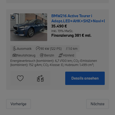
BMW216 Active Tourer i
Adapt.LED+AHK+SHZ+Navi+DAB
35.490 €
inkl. 19% MwSt.
Finanzierung 381 € mtl.
Automatik
90 kW (122 PS)
0 km
Neufahrzeug
Benzin
Hünfeld
Energieverbrauch (kombiniert): 6,7 l/100 km
;
CO
-Emissionen
2
3
(kombiniert): 152 g/km
;
CO
-Klasse: E
;
Hubraum: 1.499 cm
;
2
Details ansehen
Vorherige
Nächste