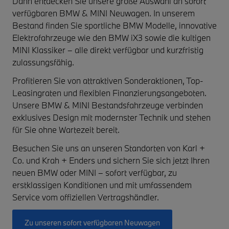
Dann entdecken Sie unsere große Auswahl an
sofort
verfügbaren BMW & MINI Neuwagen
. In unserem
Bestand finden Sie sportliche
BMW Modelle
, innovative
Elektrofahrzeuge
wie den
BMW iX3
sowie die kultigen
MINI Klassiker
– alle direkt verfügbar und kurzfristig
zulassungsfähig.
Profitieren Sie von
attraktiven Sonderaktionen
,
Top-
Leasingraten
und
flexiblen Finanzierungsangeboten
.
Unsere
BMW & MINI Bestandsfahrzeuge
verbinden
exklusives Design mit modernster Technik und stehen
für Sie ohne Wartezeit bereit.
Besuchen Sie uns an unseren Standorten von
Karl +
Co.
und
Krah + Enders
und sichern Sie sich jetzt Ihren
neuen BMW oder MINI – sofort verfügbar, zu
erstklassigen Konditionen und mit umfassendem
Service vom offiziellen Vertragshändler.
Zu unseren sofort verfügbaren Neuwagen