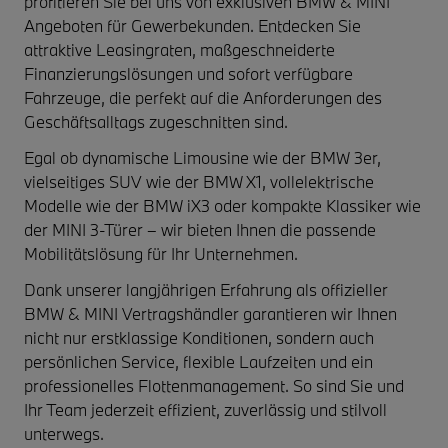
profitieren Sie bei uns von exklusiven
BMW & MINI
Angeboten für Gewerbekunden
. Entdecken Sie
attraktive
Leasingraten
, maßgeschneiderte
Finanzierungslösungen
und sofort verfügbare
Fahrzeuge, die perfekt auf die Anforderungen des
Geschäftsalltags zugeschnitten sind.
Egal ob dynamische Limousine wie der
BMW 3er
,
vielseitiges SUV wie der
BMW X1
, vollelektrische
Modelle wie der
BMW iX3
oder kompakte Klassiker wie
der
MINI 3-Türer
– wir bieten Ihnen die passende
Mobilitätslösung für Ihr Unternehmen.
Dank unserer langjährigen Erfahrung als
offizieller
BMW & MINI Vertragshändler
garantieren wir Ihnen
nicht nur erstklassige Konditionen, sondern auch
persönlichen Service, flexible Laufzeiten und ein
professionelles Flottenmanagement. So sind Sie und
Ihr Team jederzeit effizient, zuverlässig und stilvoll
unterwegs.