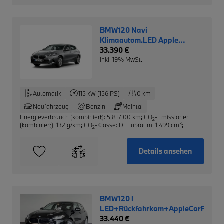
BMW120 Navi
Klimaautom.LED Apple
CarPlay Musikstreaming
33.390 €
inkl. 19% MwSt.
Automatik
115 kW (156 PS)
0 km
Neufahrzeug
Benzin
Maintal
Energieverbrauch (kombiniert): 5,8 l/100 km
;
CO
-Emissionen
2
3
(kombiniert): 132 g/km
;
CO
-Klasse: D
;
Hubraum: 1.499 cm
;
2
Details ansehen
BMW120 i
LED+Rückfahrkam+AppleCarPlay
33.440 €