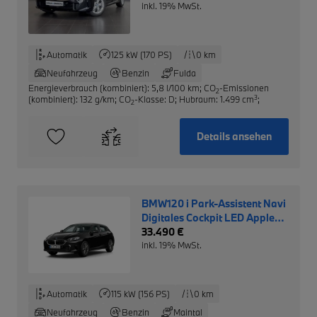
inkl. 19% MwSt.
Automatik
125 kW (170 PS)
0 km
Neufahrzeug
Benzin
Fulda
Energieverbrauch (kombiniert): 5,8 l/100 km
;
CO
-Emissionen
2
3
(kombiniert): 132 g/km
;
CO
-Klasse: D
;
Hubraum: 1.499 cm
;
2
Details ansehen
BMW120 i Park-Assistent Navi
Digitales Cockpit LED Apple
CarPlay Android Auto
33.490 €
Mehrzonenklima
inkl. 19% MwSt.
Automatik
115 kW (156 PS)
0 km
Neufahrzeug
Benzin
Maintal