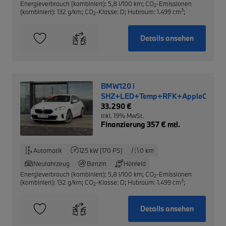
Energieverbrauch (kombiniert): 5,8 l/100 km
;
CO
-Emissionen
2
3
(kombiniert): 132 g/km
;
CO
-Klasse: D
;
Hubraum: 1.499 cm
;
2
Details ansehen
BMW120 i
SHZ+LED+Temp+RFK+AppleCarPl
33.290 €
inkl. 19% MwSt.
Finanzierung 357 € mtl.
Automatik
125 kW (170 PS)
0 km
Neufahrzeug
Benzin
Hünfeld
Energieverbrauch (kombiniert): 5,8 l/100 km
;
CO
-Emissionen
2
3
(kombiniert): 132 g/km
;
CO
-Klasse: D
;
Hubraum: 1.499 cm
;
2
Details ansehen