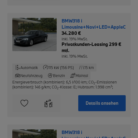
BMW318 i
Limousine+Navi+LED+AppleCarPla
34.280 €
inkl. 19% MwSt.
Privatkunden-Leasing 299 €
mtl.
inkl. 19% MwSt.
Automatik
115 kW (156 PS)
15 km
Neufahrzeug
Benzin
Maintal
Energieverbrauch (kombiniert): 6,5 l/100 km
;
CO
-Emissionen
2
3
(kombiniert): 146 g/km
;
CO
-Klasse: E
;
Hubraum: 1.998 cm
;
2
Details ansehen
BMW318 i