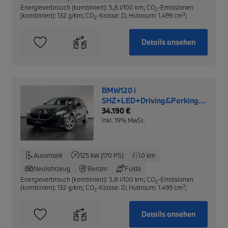
Energieverbrauch (kombiniert): 5,8 l/100 km
;
CO
-Emissionen
2
3
(kombiniert): 132 g/km
;
CO
-Klasse: D
;
Hubraum: 1.499 cm
;
2
Details ansehen
BMW120 i
SHZ+LED+Driving&Parking
Assistant+Navi+DAB
34.190 €
inkl. 19% MwSt.
Automatik
125 kW (170 PS)
0 km
Neufahrzeug
Benzin
Fulda
Energieverbrauch (kombiniert): 5,8 l/100 km
;
CO
-Emissionen
2
3
(kombiniert): 132 g/km
;
CO
-Klasse: D
;
Hubraum: 1.499 cm
;
2
Details ansehen