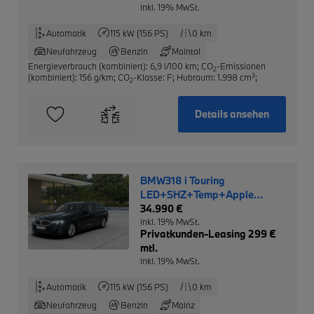
inkl. 19% MwSt.
Automatik
115 kW (156 PS)
0 km
Neufahrzeug
Benzin
Maintal
Energieverbrauch (kombiniert): 6,9 l/100 km
;
CO
-Emissionen
2
3
(kombiniert): 156 g/km
;
CO
-Klasse: F
;
Hubraum: 1.998 cm
;
2
Details ansehen
BMW318 i Touring
LED+SHZ+Temp+Apple
CarPlay+DAB
34.990 €
inkl. 19% MwSt.
Privatkunden-Leasing 299 €
mtl.
inkl. 19% MwSt.
Automatik
115 kW (156 PS)
0 km
Neufahrzeug
Benzin
Mainz