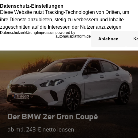
Der BMW 2er Gran Coupé
ab mtl. 243 € netto leasen