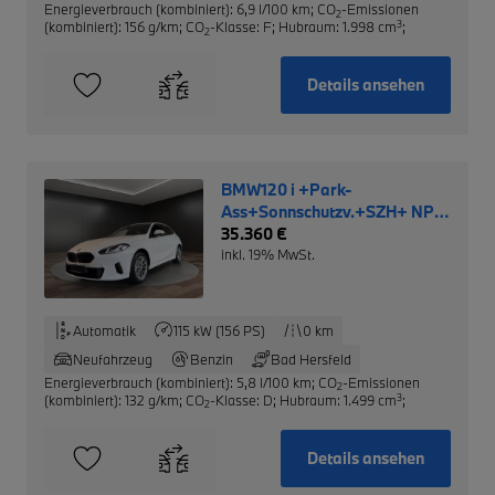
Energieverbrauch (kombiniert): 6,9 l/100 km
;
CO
-Emissionen
2
3
(kombiniert): 156 g/km
;
CO
-Klasse: F
;
Hubraum: 1.998 cm
;
2
Details ansehen
BMW120 i +Park-
Ass+Sonnschutzv.+SZH+ NP:
40.220,- €
35.360 €
inkl. 19% MwSt.
Automatik
115 kW (156 PS)
0 km
Neufahrzeug
Benzin
Bad Hersfeld
Energieverbrauch (kombiniert): 5,8 l/100 km
;
CO
-Emissionen
2
3
(kombiniert): 132 g/km
;
CO
-Klasse: D
;
Hubraum: 1.499 cm
;
2
Details ansehen