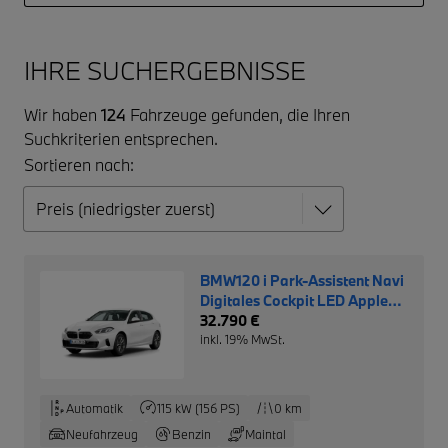
IHRE SUCHERGEBNISSE
Wir haben
124
Fahrzeuge gefunden, die Ihren
Suchkriterien entsprechen.
Sortieren nach:
BMW120 i Park-Assistent Navi
Digitales Cockpit LED Apple
CarPlay Android Auto
32.790 €
Klimaautom
inkl. 19% MwSt.
Automatik
115 kW (156 PS)
0 km
Neufahrzeug
Benzin
Maintal